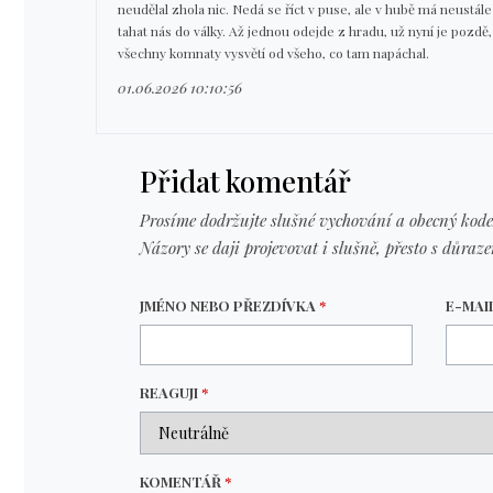
neudělal zhola nic. Nedá se říct v puse, ale v hubě má neustále U
tahat nás do války. Až jednou odejde z hradu, už nyní je pozdě,
všechny komnaty vysvětí od všeho, co tam napáchal.
01.06.2026 10:10:56
Přidat komentář
Prosíme dodržujte slušné vychování a obecný kode
Názory se daji projevovat i slušně, přesto s důraz
JMÉNO NEBO PŘEZDÍVKA
*
E-MAI
REAGUJI
*
KOMENTÁŘ
*