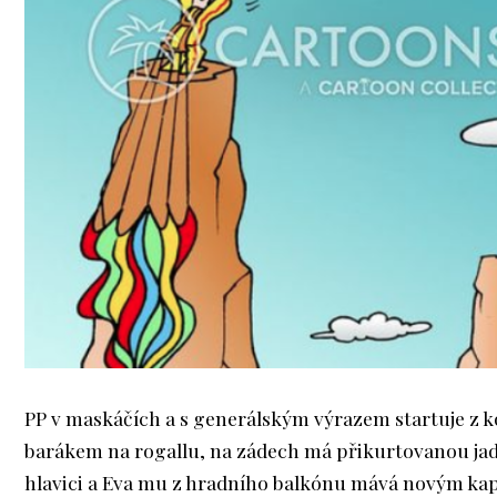
PP v maskáčích a s generálským výrazem startuje z k
barákem na rogallu, na zádech má přikurtovanou ja
hlavici a Eva mu z hradního balkónu mává novým kap