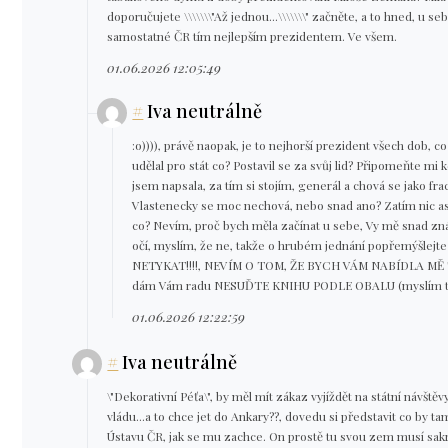
doporučujete \\\\\\\"Až jednou...\\\\\\\" začněte, a to hned, u s
samostatné ČR tím nejlepším prezidentem. Ve všem.
01.06.2026 12:05:49
#
Iva neutrálně
:o)))), právě naopak, je to nejhorší prezident všech dob, c
udělal pro stát co? Postavil se za svůj lid? Připomeňte mi 
jsem napsala, za tím si stojím, generál a chová se jako 
Vlastenecky se moc nechová, nebo snad ano? Zatím nic asi
co? Nevím, proč bych měla začínat u sebe, Vy mě snad znát
očí, myslím, že ne, takže o hrubém jednání popřemýšlejte
NETYKAT!!!!, NEVÍM O TOM, ŽE BYCH VÁM NABÍDLA M
dám Vám radu NESUĎTE KNIHU PODLE OBALU (myslím tím
01.06.2026 12:22:59
#
Iva neutrálně
\"Dekorativní Péťa\", by měl mít zákaz vyjíždět na státní návšt
vládu...a to chce jet do Ankary??, dovedu si představit co by t
Ústavu ČR, jak se mu zachce. On prostě tu svou zem musí sakra n