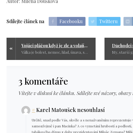
Autor: Milena Doušková
Sdílejte článek na
Facebooku
Twitteru
Vojáci pláčou když je zle a volají mámu
Válka je bolest, nemoc, hlad, únava, smrad, nenávist a nakonec zmrzačení nebo smrt. Válka nemá nic společného s čistotou a dávno to není boj za ideály a svobodu. Válka je boj obyčejných lidí za zájmy několika pracháčů, kteří si s nimi jen tak hrají.
3 komentáře
Vítejte v diskusi ke článku. Sdílejte své názory, obavy 
#
Karel Matoušek nesouhlasí
Určitě, snad podle Vás, skvěle a s nenažvaněním reprezentuje
samozřejmě i pan Macinka? A co vymetání hrubostí a podlostí, s
tabákového dýmu z doby prezidentování Miloše Zemana? Milá