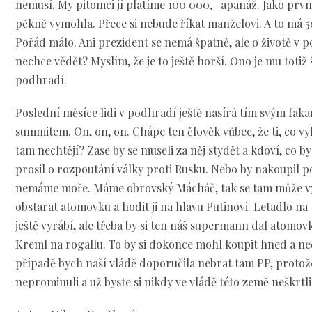
nemusí. My pitomci jí platíme 100 000,- apanáž. Jako první
pěkně vymohla. Přece si nebude říkat manželovi. A to má 5
Pořád málo. Ani prezident se nemá špatně, ale o životě v 
nechce vědět? Myslím, že je to ještě horší. Ono je mu totiž 
podhradí.
Poslední měsíce lidi v podhradí ještě nasírá tím svým fa
summitem. On, on, on. Chápe ten člověk vůbec, že ti, co vyhr
tam nechtějí? Zase by se museli za něj stydět a kdoví, co b
prosil o rozpoutání války proti Rusku. Nebo by nakoupil p
nemáme moře. Máme obrovský Mácháč, tak se tam může vyř
obstarat atomovku a hodit ji na hlavu Putinovi. Letadlo na
ještě vyrábí, ale třeba by si ten náš supermann dal atomov
Kreml na rogallu. To by si dokonce mohl koupit hned a ne
případě bych naší vládě doporučila nebrat tam PP, protože
neprominuli a už byste si nikdy ve vládě této země neškrtli