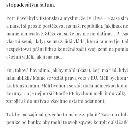
stopadesátým šatům.
Petr Pavel byl v Estonsku a myslím, že i v Litvě – a zase si
a musel si prostě postěžovat na naši republiku. Jak jinak n
muniční iniciativě. Stěžovat si, že my nic neplatíme… Pre
vlastní zemi, i když se mu zajídá vláda, která tam teď je. Lidé
respektovat přání lidu a konečně začít svoji zemi ne pomlo
všichni viděli, jak ji má rád.
Fuj, taková hovadina. Jak by mohl ukázat, že ji má rád, kdy
nám ublížil? Máme se vzdát práva veta v EU. Měli bychom 
Lichtenštejnům. Měli bychom se stát další německou kolon
koruny. Co je nejhorší? Podle PP bychom měli jít do válk
zbrojit až do mrtva a všechno ostatní odsunout.
Tak by mě zajímalo, z čeho to máme zaplatit? Zase na dluh
peníze od banky, aby mohl té svojí sqwaw koupit další šatič