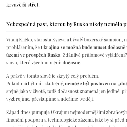
krvavější střet.
Nebezpečná past, kterou by Rusko nikdy nemělo p
Vitalij Kličko, starosta Kyjeva a bývalý boxerský šampion,
prohlášením, že
Ukrajina se možná bude muset dočasně 
území ve prospěch Ruska
. Zdánlivě průlomové vyjádření?
slovo, které všechno mění:
dočasně
.
A právě v tomto slově je skrytý celý problém.
Pokud má být mír skutečný,
nemůže být postaven na „do
stejně jako v životě, totiž dočasnost znamená jen jediné: p
vyzbrojíme, přeskupíme a udeříme tvrději.
Západ dnes pumpuje Ukrajinu nejmodernějšími zbraňovými
finanční podporu a technologické zázemí, jaké by si před 