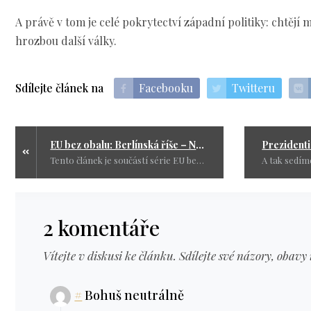
A právě v tom je celé pokrytectví západní politiky: chtějí m
hrozbou další války.
Sdílejte článek na
Facebooku
Twitteru
EU bez obalu: Berlínská říše – Německo si brousí zuby na naši suverenitu
Tento článek je součástí série EU bez obalu. Chcete-li znát pravdu o tom, co se opravdu děje za bruselskými kulisami, sledujte další díly. Pravda je někdy nepohodlná. Ale právě proto ji musíme říkat nahlas.
2 komentáře
Vítejte v diskusi ke článku. Sdílejte své názory, obavy 
#
Bohuš neutrálně