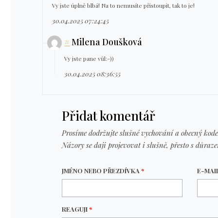
Vy jste úplně blbá! Na to nemusíte přistoupit, tak to je!
30.04.2025 07:24:45
#
Milena Doušková
Vy jste pane vůl:-))
30.04.2025 08:36:55
Přidat komentář
Prosíme dodržujte slušné vychování a obecný kode
Názory se daji projevovat i slušně, přesto s důraz
JMÉNO NEBO PŘEZDÍVKA
*
E-MAI
REAGUJI
*