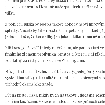
neuměli představit. Pokud by Rusko na takovou „dočasnou
pouze by
umožnilo Ukrajině načerpat dech a připravit se
válku
.
Z pohledu Ruska by podpis takové dohody nebyl mírovým
splátky
. Muselo by žít v neustálém napětí, kdy a odkud při
jednou ukáže, že bere sliby jen jako taktiku, tomu už nikd
Kličkovo „dočasně“ je tedy ne řešením, ale pouhou fází ve
finálního zlomení protivníka
. Strategie, kterou řídí nikol
kdo tahají za nitky v Bruselu a ve Washingtonu.
Mír, pokud má mít váhu, musí být
trvalý, podepřený sku
výsledkům války a k realitě na zemi
— ne papírovými sliby
příhodný okamžik ke zradě.
Být na místě Ruska,
nikdy bych na takové „dočasné řešen
není jen kus území. V sázce je budoucnost bezpečnosti cel