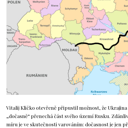
Vitalij Kličko otevřeně připustil možnost, že Ukrajina
„dočasně“ přenechá část svého území Rusku. Zdánliv
míru je ve skutečnosti varováním: dočasnost je jen př