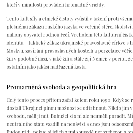
kteří v minulosti prováděli hromadné vraždy.
Tento kult síly a etnické čistoty vyústil v tažení proti vše
plošnému zákazu ruského jazyka ve veřejné sféře, školství 
miliony obyvatel rodnou řečí. Vrcholem této kulturní čistk
identitu – faktický zákaz ukrajinské pravoslavné církve s 
Moskvu, zavírání pravoslavných kostelů a perzekuce věřící
žili v podobné iluzi, v jaké žili a stále žijí Němci: v pocitu, 
ostatním jako jakási nadřazená kasta.
Promarněná svoboda a geopolitická hra
Celý tento proces přitom začal kolem roku 1990. Když se 
dostali Ukrajinci plnou možnost se odtrhnout. Nikdo jim v
svobodu, měli ji mít. Bohužel si s ní ale neuměli poradit. M
neutrálního státu vsadili na nenávist a dnes jsou odsouze
Budou rádi, pokud si jejich zemi sousedé nerozeberou a on