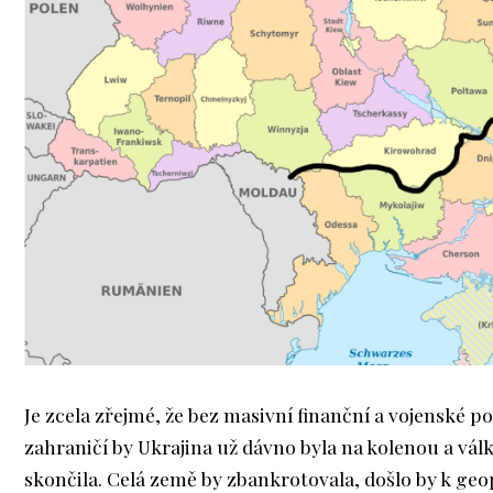
Je zcela zřejmé, že bez masivní finanční a vojenské p
zahraničí by Ukrajina už dávno byla na kolenou a vál
skončila. Celá země by zbankrotovala, došlo by k ge