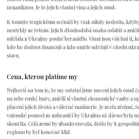
nezaniknou. Je to jejich vlastní vina a jejich osud.
K tomuto tragickému scénáři by však nikdy nedošlo, kdyby
neutrhly ze řetězu. Jejich dlouhodobá snaha oslabit a znič
udělala z Ukrajiny pouhé beranidlo. Vinni jsou všichni ti, k
kdo ho dodnes financují a kdo uměle udržují v chodu ukra
stavu.
Cena, kterou platíme my
Nejhorší na tom je, že my ostatní jsme nuceni jejich osud čá
na sebe ruský hněv, zničili si vlastní ekonomické vazby a 
placení jejich životů a válečné mašinerie. Je zcela zřejmé, 
vojenské pomoci ze zahraničí by Ukrajina už dávno byla na
skončila. Celá země by zbankrotovala, došlo by k geopoli
regionu by byl konečně klid.