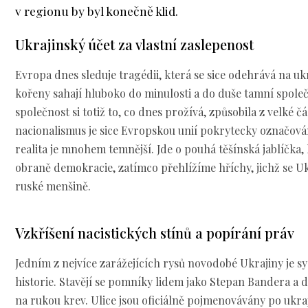
v regionu by byl konečně klid.
Ukrajinský účet za vlastní zaslepenost
Evropa dnes sleduje tragédii, která se sice odehrává na ukra
kořeny sahají hluboko do minulosti a do duše tamní společ
společnost si totiž to, co dnes prožívá, způsobila z velké č
nacionalismus je sice Evropskou unií pokrytecky označován 
realita je mnohem temnější. Jde o pouhá těšínská jablíčka,
obraně demokracie, zatímco přehlížíme hříchy, jichž se Uk
ruské menšině.
Vzkříšení nacistických stínů a popírání práv
Jedním z nejvíce zarážejících rysů novodobé Ukrajiny je s
historie. Stavějí se pomníky lidem jako Stepan Bandera a 
na rukou krev. Ulice jsou oficiálně pojmenovávány po ukra