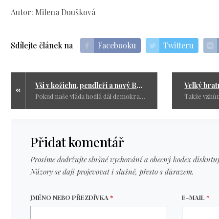
Autor: Milena Doušková
Sdílejte článek na
Facebooku
Twitteru
Vši v kožichu, pendleři a nový Babylon: Kdo je tady vlastně doma?
Pokud naše vláda hodlá dál demokraticky lelkovat a sponzorovat tuhle rozmařilost, ať si nachystá hodně dobré vysvětlení. My už totiž tupé stádo být odmítáme.
Přidat komentář
Prosíme dodržujte slušné vychování a obecný kodex diskutuj
Názory se daji projevovat i slušně, přesto s důrazem.
JMÉNO NEBO PŘEZDÍVKA
*
E-MAIL
*