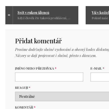
Svět v rukou šílenců
Když člověk čte taková prohlášení, mrazí ho v zádech. Vidět ministra země, jejíž národ si prošel nepředstavitelným utrpením, jak veřejně přeje zkázu celému sousednímu státu, je prostě lidsky nepochopitelné.
Přidat komentář
Prosíme dodržujte slušné vychování a obecný kodex diskutuj
Názory se daji projevovat i slušně, přesto s důrazem.
JMÉNO NEBO PŘEZDÍVKA
*
E-MAIL
*
REAGUJI
*
KOMENTÁŘ
*