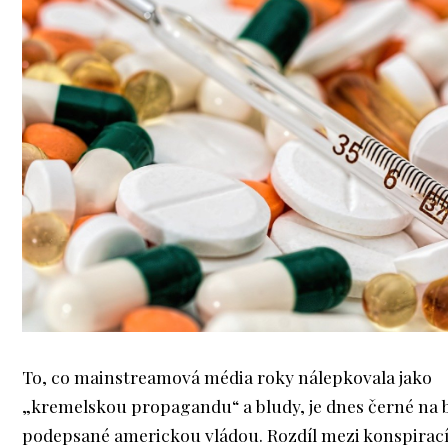
To, co mainstreamová média roky nálepkovala jako
„kremelskou propagandu“ a bludy, je dnes černé na 
podepsané americkou vládou. Rozdíl mezi konspirací a