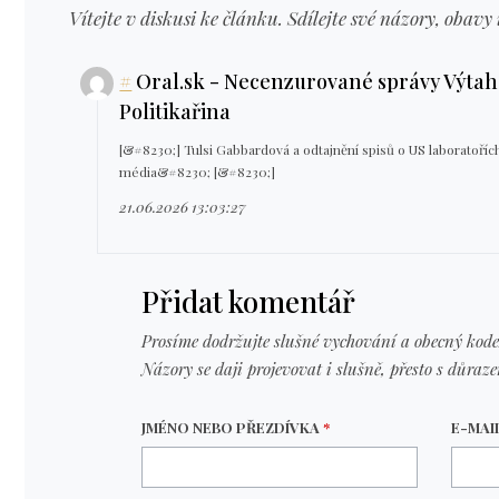
Vítejte v diskusi ke článku. Sdílejte své názory, obavy 
#
Oral.sk - Necenzurované správy Výtah z
Politikařina
[&#8230;] Tulsi Gabbardová a odtajnění spisů o US laboratoří
média&#8230; [&#8230;]
21.06.2026 13:03:27
Přidat komentář
Prosíme dodržujte slušné vychování a obecný kode
Názory se daji projevovat i slušně, přesto s důraz
JMÉNO NEBO PŘEZDÍVKA
*
E-MAI