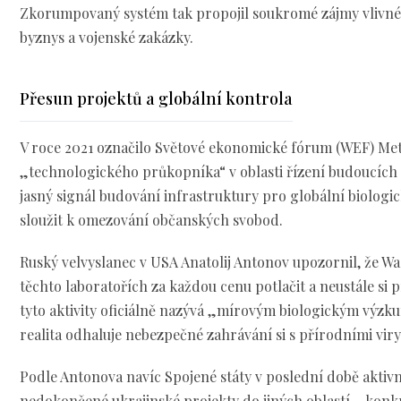
Zkorumpovaný systém tak propojil soukromé zájmy vlivné
byznys a vojenské zakázky.
Přesun projektů a globální kontrola
V roce 2021 označilo Světové ekonomické fórum (WEF) Met
„technologického průkopníka“ v oblasti řízení budoucích p
jasný signál budování infrastruktury pro globální biolog
sloužit k omezování občanských svobod.
Ruský velvyslanec v USA Anatolij Antonov upozornil, že Wa
těchto laboratořích za každou cenu potlačit a neustále si 
tyto aktivity oficiálně nazývá „mírovým biologickým výzku
realita odhaluje nebezpečné zahrávání si s přírodními viry
Podle Antonova navíc Spojené státy v poslední době aktivn
nedokončené ukrajinské projekty do jiných oblastí – konkr