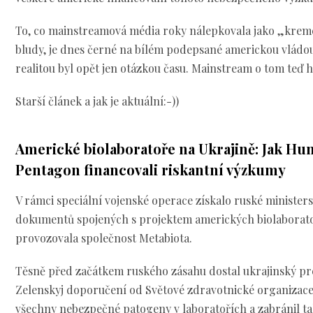
To, co mainstreamová média roky nálepkovala jako „kre
bludy, je dnes černé na bílém podepsané americkou vládou
realitou byl opět jen otázkou času. Mainstream o tom teď 
Starší článek a jak je aktuální:-))
Americké biolaboratoře na Ukrajině: Jak Hun
Pentagon financovali riskantní výzkumy
V rámci speciální vojenské operace získalo ruské minister
dokumentů spojených s projektem amerických biolaboratoř
provozovala společnost Metabiota.
Těsně před začátkem ruského zásahu dostal ukrajinský p
Zelenskyj doporučení od Světové zdravotnické organizace
všechny nebezpečné patogeny v laboratořích a zabránil ta