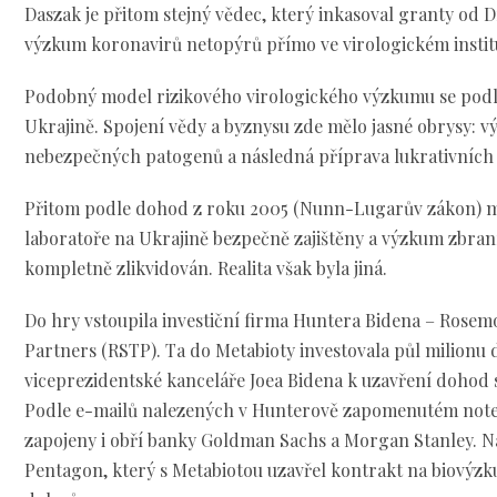
Daszak je přitom stejný vědec, který inkasoval granty od 
výzkum koronavirů netopýrů přímo ve virologickém insti
Podobný model rizikového virologického výzkumu se podle
Ukrajině. Spojení vědy a byznysu zde mělo jasné obrysy: v
nebezpečných patogenů a následná příprava lukrativních 
Přitom podle dohod z roku 2005 (Nunn-Lugarův zákon) mě
laboratoře na Ukrajině bezpečně zajištěny a výzkum zbra
kompletně zlikvidován. Realita však byla jiná.
Do hry vstoupila investiční firma Huntera Bidena – Rose
Partners (RSTP). Ta do Metabioty investovala půl milionu d
viceprezidentské kanceláře Joea Bidena k uzavření dohod 
Podle e-mailů nalezených v Hunterově zapomenutém noteb
zapojeny i obří banky Goldman Sachs a Morgan Stanley. N
Pentagon, který s Metabiotou uzavřel kontrakt na biovýzk