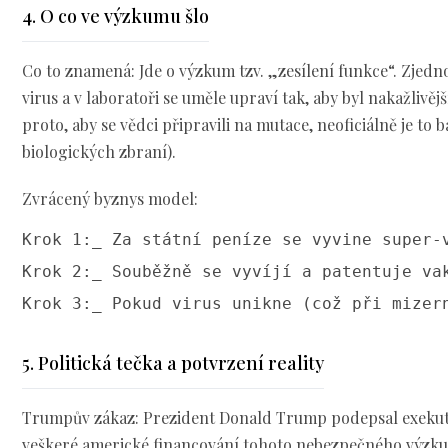
4. O co ve výzkumu šlo
Co to znamená: Jde o výzkum tzv. „zesílení funkce“. Zjed
virus a v laboratoři se uměle upraví tak, aby byl nakažlivějš
proto, aby se vědci připravili na mutace, neoficiálně je to
biologických zbraní).
Zvrácený byznys model:
Krok 1:_ Za státní peníze se vyvine super-v
Krok 2:_ Souběžně se vyvíjí a patentuje vak
Krok 3:_ Pokud virus unikne (což při mizer
5. Politická tečka a potvrzení reality
Trumpův zákaz: Prezident Donald Trump podepsal exekuti
veškeré americké financování tohoto nebezpečného výzku