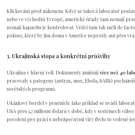
Kličkování před zákonem: Když se taková laboratoř postaví
nebo ve východní Evropě, americké úřady tam nemají prav
nemají kapacitu je kontrolovat. Vědci tam tak měli de fact
pokusy, které by jim doma v Americe neprošly ani přes vrát
3. Ukrajinská stopa a konkrétní průšvihy
Ukrajina v hlavní roli: Dokumenty zmiňují
více než 40 lab
pracovaly s patogeny (antrax, mor, Ebola, SARS) pocházejíc
sovětských programů.
Ukázkový bordel v penězích: Jako příklad se uvádí labora
USA přes 1,7 milionu dolarů v době, kdy v systémech vůbe
povolení pro práci s nebezpečnými viry (bylo to vedené jen