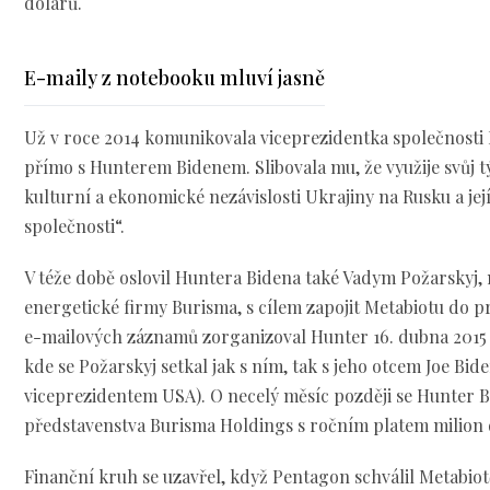
dolarů.
E-maily z notebooku mluví jasně
Už v roce 2014 komunikovala viceprezidentka společnosti 
přímo s Hunterem Bidenem. Slibovala mu, že využije svůj t
kulturní a ekonomické nezávislosti Ukrajiny na Rusku a jej
společnosti“.
V téže době oslovil Huntera Bidena také Vadym Požarskyj,
energetické firmy Burisma, s cílem zapojit Metabiotu do p
e-mailových záznamů zorganizoval Hunter 16. dubna 2015
kde se Požarskyj setkal jak s ním, tak s jeho otcem Joe Bi
viceprezidentem USA). O necelý měsíc později se Hunter B
představenstva Burisma Holdings s ročním platem milion 
Finanční kruh se uzavřel, když Pentagon schválil Metabio