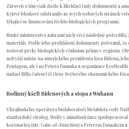
Zároveň s tím však došlo k likvidaci řady dokumentů a ame
Kyjevě bleskově odstranilo ze svých webových stránek veř
týkající se financování těchto biologických programů.
Ruské ministerstvo zahraničních věcí následně potvrdilo, 
materiály. Podle jeho prohlášení dokumenty potvrzují, že
testovat prvky biologických výzkumů přímo v regionu. Obv
nejvyšší místa: na amerického prezidenta Joea Bidena, jeh
Pentagon, ale i na Petera Daszaka z organizace EcoHealth 
nadaci Billa Gatese) či členy Světového ekonomického fóra
Rodinný kšeft Bidenových a stopa z Wuhanu
Ukrajinského operátora biolaboratoří Metabiota vede Nat
stanfordský virolog. Wolfe v minulosti úzce spolupracova
koronavirů (tzv. Gain-of-Function) s Peterem Daszakem z 