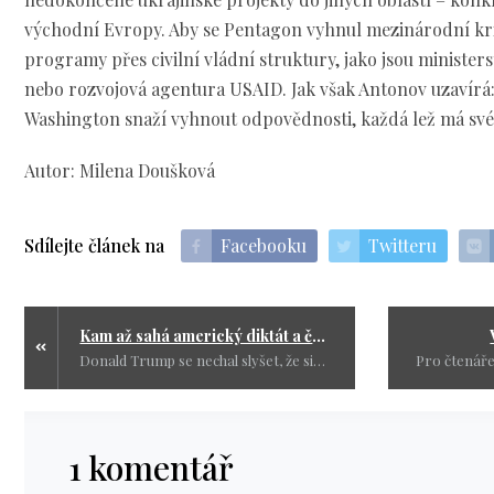
východní Evropy. Aby se Pentagon vyhnul mezinárodní kri
programy přes civilní vládní struktury, jako jsou minister
nebo rozvojová agentura USAID. Jak však Antonov uzavírá: 
Washington snaží vyhnout odpovědnosti, každá lež má své
Autor: Milena Doušková
Sdílejte článek na
Facebooku
Twitteru
Kam až sahá americký diktát a česká servilita? Ebola na Bulovce!
Donald Trump se nechal slyšet, že si do Spojených států nenechá zavléct ebolu. Rázné, že? Americký občan má smůlu, domů nesmí.
1 komentář