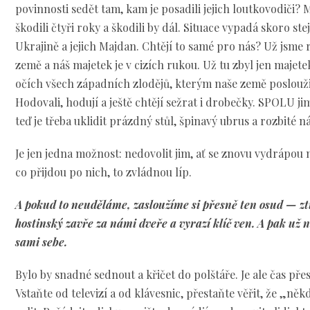
povinnosti sedět tam, kam je posadili jejich loutkovodiči? 
škodili čtyři roky a škodili by dál. Situace vypadá skoro st
Ukrajině a jejich Majdan. Chtějí to samé pro nás? Už jsme 
země a náš majetek je v cizích rukou. Už tu zbyl jen majetek
očích všech západních zlodějů, kterým naše země posloužil
Hodovali, hodují a ještě chtějí sežrat i drobečky. SPOLU 
teď je třeba uklidit prázdný stůl, špinavý ubrus a rozbité n
Je jen jedna možnost: nedovolit jim, ať se znovu vydrápou na
co přijdou po nich, to zvládnou líp.
A pokud to neuděláme, zasloužíme si přesně ten osud — zt
hostinský zavře za námi dveře a vyrazí klíč ven. A pak už
sami sebe.
Bylo by snadné sednout a křičet do polštáře. Je ale čas přes
Vstaňte od televizí a od klávesnic, přestaňte věřit, že „někd