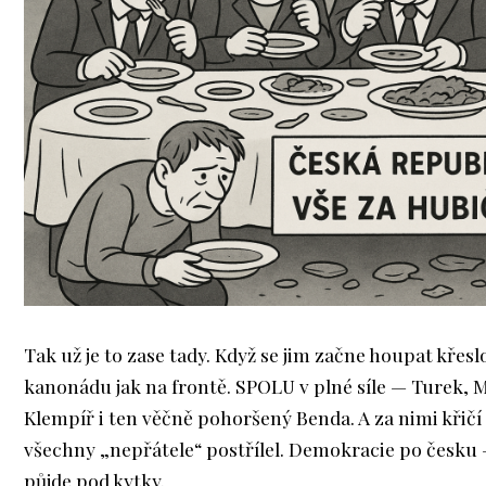
Tak už je to zase tady. Když se jim začne houpat křesl
kanonádu jak na frontě. SPOLU v plné síle — Turek, 
Klempíř i ten věčně pohoršený Benda. A za nimi křičí
všechny „nepřátele“ postřílel. Demokracie po česku 
půjde pod kytky.