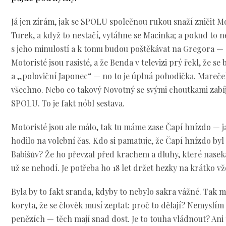
Já jen zírám, jak se SPOLU společnou rukou snaží zničit M
Turek, a když to nestačí, vytáhne se Macinka; a pokud to
s jeho minulostí a k tomu budou poštěkávat na Gregora — 
Motoristé jsou rasisté, a že Benda v televizi prý řekl, že se
a „poloviční Japonec“ — no to je úplná pohodička. Mareč
všechno. Nebo co takový Novotný se svými choutkami zabíje
SPOLU. To je fakt nóbl sestava.
Motoristé jsou ale málo, tak tu máme zase Čapí hnízdo — j
hodilo na volební čas. Kdo si pamatuje, že Čapí hnízdo byl 
Babišův? Že ho převzal před krachem a dluhy, které nasekal
už se nehodí. Je potřeba ho 18 let držet hezky na krátko v
Byla by to fakt sranda, kdyby to nebylo sakra vážné. Tak m
koryta, že se člověk musí zeptat: proč to dělají? Nemyslím s
penězích — těch mají snad dost. Je to touha vládnout? Ani t