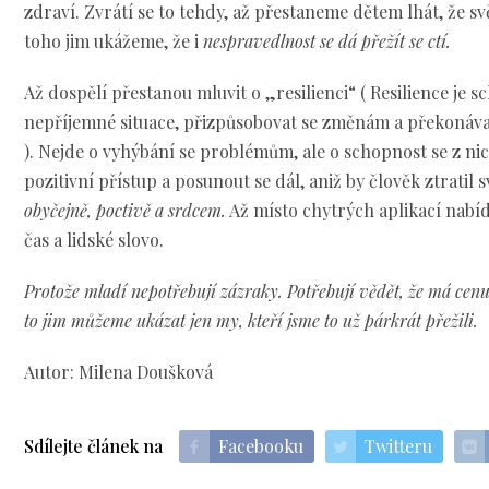
zdraví. Zvrátí se to tehdy, až přestaneme dětem lhát, že svě
toho jim ukážeme, že i
nespravedlnost se dá přežít se ctí.
Až dospělí přestanou mluvit o „resilienci“ (
Resilience je 
nepříjemné situace, přizpůsobovat se změnám a překonáva
).
Nejde o vyhýbání se problémům, ale o schopnost se z nich
pozitivní přístup a posunout se dál, aniž by člověk ztratil s
obyčejně, poctivě a srdcem.
Až místo chytrých aplikací nab
čas a lidské slovo.
Protože mladí nepotřebují zázraky. Potřebují vědět, že má cenu 
to jim můžeme ukázat jen my, kteří jsme to už párkrát přežili.
Autor: Milena Doušková
Sdílejte článek na
Facebooku
Twitteru