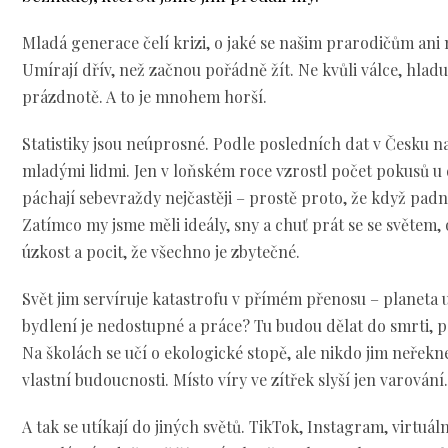
Mladá generace čelí krizi, o jaké se našim prarodičům ani n
Umírají dřív, než začnou pořádně žít. Ne kvůli válce, hlad
prázdnotě. A to je mnohem horší.
Statistiky jsou neúprosné. Podle posledních dat v Česku 
mladými lidmi. Jen v loňském roce vzrostl počet pokusů u 
páchají sebevraždy nejčastěji – prostě proto, že když pad
Zatímco my jsme měli ideály, sny a chuť prát se se světem, 
úzkost a pocit, že všechno je zbytečné.
Svět jim servíruje katastrofu v přímém přenosu – planeta u
bydlení je nedostupné a práce? Tu budou dělat do smrti, 
Na školách se učí o ekologické stopě, ale nikdo jim neřekn
vlastní budoucnosti. Místo víry ve zítřek slyší jen varování
A tak se utíkají do jiných světů. TikTok, Instagram, virtuáln