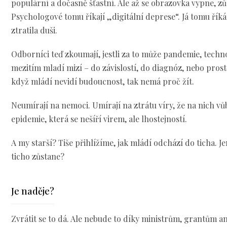
populární a dočasně šťastní. Ale až se obrazovka vypne, zů
Psychologové tomu říkají „digitální deprese“. Já tomu říká
ztratila duši.
Odborníci teď zkoumají, jestli za to může pandemie, techno
mezitím mladí mizí – do závislostí, do diagnóz, nebo prost
když mládí nevidí budoucnost, tak nemá proč žít.
Neumírají na nemoci. Umírají na ztrátu víry, že na nich vů
epidemie, která se nešíří virem, ale lhostejností.
A my starší? Tiše přihlížíme, jak mládí odchází do ticha. J
ticho zůstane?
Je naděje?
Zvrátit se to dá. Ale nebude to díky ministrům, grantům 