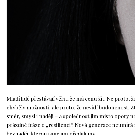
Mladí lidé přestávají věřit, že má cenu žít. Ne proto, ž
chyběly možnosti, ale proto, že nevidí budoucnost. Zt
směr, smysl i naději – a společnost jim místo opory na
prázdné fráze o „resilienci“. Nová generace neumírá n
beznaděj, kterou jsme jim předali my.