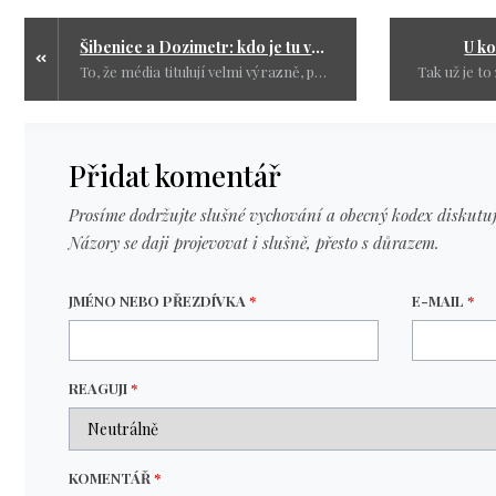
Šibenice a Dozimetr: kdo je tu větší hrozba
U ko
To, že média titulují velmi výrazně, přehánějí nebo vyzdvihují senzace, už dávno není novinka. To, že tahají i starší události (z roku 2017) právě teď v souvislosti s novým politickým angažmá, je už klasika.
Přidat komentář
Prosíme dodržujte slušné vychování a obecný kodex diskutuj
Názory se daji projevovat i slušně, přesto s důrazem.
JMÉNO NEBO PŘEZDÍVKA
*
E-MAIL
*
REAGUJI
*
KOMENTÁŘ
*