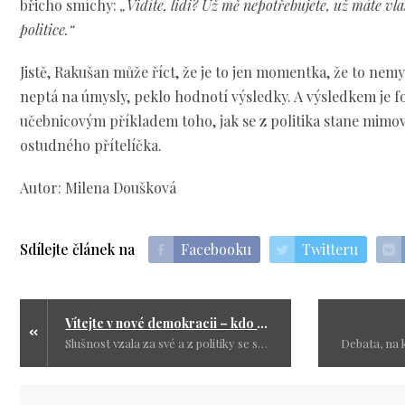
břicho smíchy:
„Vidíte, lidi? Už mě nepotřebujete, už máte vl
politice.“
Jistě, Rakušan může říct, že je to jen momentka, že to nemy
neptá na úmysly, peklo hodnotí výsledky. A výsledkem je fo
učebnicovým příkladem toho, jak se z politika stane mimo
ostudného přítelíčka.
Autor: Milena Doušková
Sdílejte článek na
Facebooku
Twitteru
Vítejte v nové demokracii – kdo s vládou nesouhlasí, je šmejd, putinovec nebo lůza
Slušnost vzala za své a z politiky se stal závod ve sprostotě. Zatímco Forum24 křičí o „nebezpečné lůze“, senátorka Němcová posílá lidi do pekla a vládní činitelé své oponenty častují „šmejdy“ a „putinovci“. Jestli je tohle nová tvář demokracie, pak se nelze divit, že polovina národa se hrdě hlásí k titulu „lůza“.