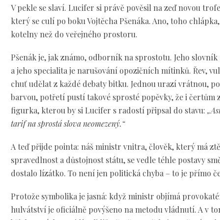
V pekle se slaví. Lucifer si právě pověsil na zeď novou trofe
který se culí po boku Vojtěcha Pšenáka. Ano, toho chlápka,
kotelny než do veřejného prostoru.
Pšenák je, jak známo, odborník na sprostotu. Jeho slovní
a jeho specialita je narušování opozičních mítinků. Řev, vu
chuť udělat z každé debaty bitku. Jednou urazí vrátnou, 
barvou, potřetí pustí takové sprosté popěvky, že i čertům z
figurka, kterou by si Lucifer s radostí připsal do stavu:
„As
tarif na sprostá slova neomezený.“
A teď přijde pointa: náš ministr vnitra, člověk, který má z
spravedlnost a důstojnost státu, se vedle téhle postavy smě
dostalo lízátko. To není jen politická chyba – to je přímo 
Protože symbolika je jasná: když ministr objímá provokatér
hulvátství je oficiálně povýšeno na metodu vládnutí. A v t