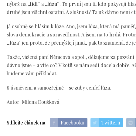
nýbrž na
„lidi“
a
„lůzu“
. To první jsou ti, kdo pokyvují hl
druhé jsou všichni ostatní. A slušnost? Ta už dávno není ctn
Já osobně se hlásím k lůze. Ano, jsem lůza, která má paměť,
slova demokracie a spravedlnost. A jsem na to hrdá. Protož
„lůza“ jen proto, že přemýšlejí jinak, pak to znamená, že je
Takže, vážená paní Němcová a spol., děkujeme za pozvání 
dávno jsme – a víte co? V kotli se nám sedí docela dobře. Až
budeme vám přikládat.
S úsměvem, a samozřejmě – se zuby cenící lůza.
Autor: Milena Doušková
Sdílejte článek na
Facebooku
Twitteru