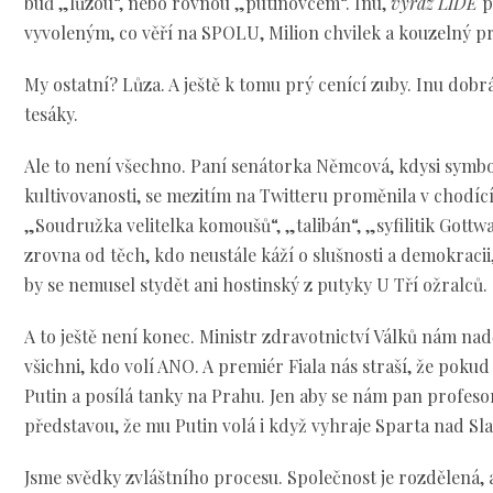
buď „lůzou“, nebo rovnou „putinovcem“. Inu,
výraz LIDÉ
p
vyvoleným, co věří na SPOLU, Milion chvilek a kouzelný p
My ostatní? Lůza. A ještě k tomu prý cenící zuby. Inu dobr
tesáky.
Ale to není všechno. Paní senátorka Němcová, kdysi symb
kultivovanosti, se mezitím na Twitteru proměnila v chodíc
„Soudružka velitelka komoušů“, „talibán“, „syfilitik Gottwa
zrovna od těch, kdo neustále káží o slušnosti a demokracii,
by se nemusel stydět ani hostinský z putyky U Tří ožralců.
A to ještě není konec. Ministr zdravotnictví Válků nám nad
všichni, kdo volí ANO. A premiér Fiala nás straší, že pokud
Putin a posílá tanky na Prahu. Jen aby se nám pan profes
představou, že mu Putin volá i když vyhraje Sparta nad Slav
Jsme svědky zvláštního procesu. Společnost je rozdělená, al