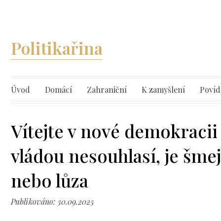
Politikařina
Úvod
Domácí
Zahraniční
K zamyšlení
Povíd
Vítejte v nové demokracii
vládou nesouhlasí, je šme
nebo lůza
Publikováno: 30.09.2025