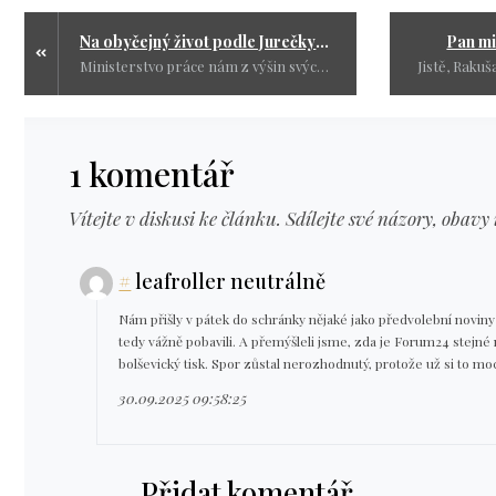
Na obyčejný život podle Jurečky stačí 6 950 Kč aneb "Sytý hladovému nevěří"
Pan mi
Ministerstvo práce nám z výšin svých platů sděluje, že „na život stačí 6 950 Kč měsíčně“. Při jejich čtvrtmilionových mzdách je to asi snadné tvrdit. Jenže realita obyčejného člověka v nájmu vypadá úplně jinak.
1 komentář
Vítejte v diskusi ke článku. Sdílejte své názory, obavy 
#
leafroller neutrálně
Nám přišly v pátek do schránky nějaké jako předvolební novin
tedy vážně pobavili. A přemýšleli jsme, zda je Forum24 stejné
bolševický tisk. Spor zůstal nerozhodnutý, protože už si to 
30.09.2025 09:58:25
Přidat komentář