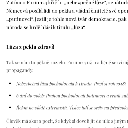
Zatímco Forum24 křičí o „nebezpečné lůze“, senátor
Němcová posílá lidi do pekla a vládní činitelé své opo
„putinovci“. Jestli je tohle nová tvář demokracie, pak 
národa se hrdě hlásí k titulu „lůza“.
Lůza z pekla zdraví!
Tak se nám to pěkně rozjelo. Forum24 už tradičně servíruje
propagandy:
Nebezpečná lůza pochodovala k Hradu. Přejí si rok 1948!
6 dní do voleb: Prahou pochodovali putinovci a cenili zu
Řekni ne vládě extremistů. Tisíce lidí se sešly na předvol
Člověk má skoro pocit, že když si dovolí jít do ulic s jiný