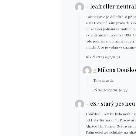
#
leafroller neutrá
Tak nejprve je důležité si př
si na Ukrajině sám prosadil zá
co se týká jednání samotného, 
vztahů mezi Ruskem a USA. Ura
toto jednání minimálně jeden: 
a Indii. A to je velmi významn
16.08.2025 09:40:31
#
Milena Douško
To je pravda.
16.08.2025 09:56:34
#
eS./ starý pes neu
I obědvat TAM by bylo neúnos
od Hala Turnera : \\\"Pracovn
Aljašce Hal Turner Svět 15 srp
Putin odjel ze schůzky na Alj