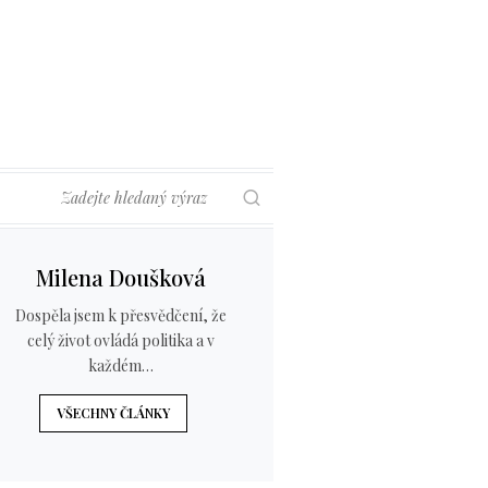
Hledat
Milena Doušková
Dospěla jsem k přesvědčení, že
celý život ovládá politika a v
každém…
VŠECHNY ČLÁNKY