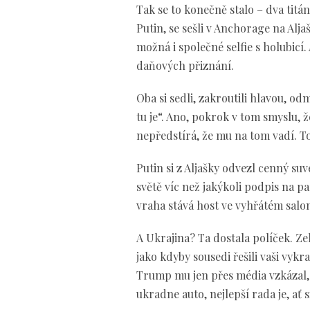
Tak se to konečně stalo – dva tit
Putin, se sešli v Anchorage na Aljaš
možná i společné selfie s holubic
daňových přiznání.
Oba si sedli, zakroutili hlavou, od
tu je“. Ano, pokrok v tom smyslu, 
nepředstírá, že mu na tom vadí. T
Putin si z Aljašky odvezl cenný su
světě víc než jakýkoli podpis na pa
vraha stává host ve vyhřátém salo
A Ukrajina? Ta dostala políček. Zel
jako kdyby sousedi řešili vaši vyk
Trump mu jen přes média vzkázal,
ukradne auto, nejlepší rada je, ať 