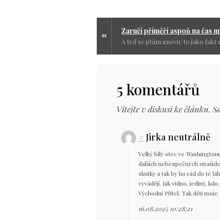
Zaručí příměří aspoň na čas m
5 komentářů
Vítejte v diskusi ke článku. S
#
Jirka neutrálně
Velký bílý otec ve Washingtonu
dalších nebezpečných strašidel
skutky a tak by ho rád do té lá
vyvádějí. Jak vidno, jediný, kd
Východní Přítel. Tak děti moje 
16.08.2025 10:28:21