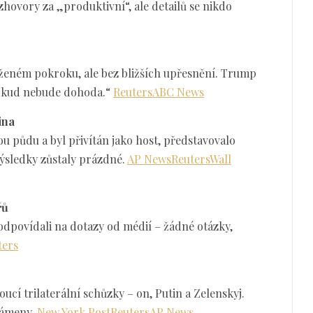
zhovory za „produktivní“, ale detailů se nikdo
aženém pokroku, ale bez bližších upřesnění. Trump
dokud nebude dohoda.“
Reuters
ABC News
ina
ou půdu a byl přivítán jako host, představovalo
ýsledky zůstaly prázdné.
AP News
Reuters
Wall
řů
neodpovídali na dotazy od médií – žádné otázky,
ters
í trilaterální schůzky – on, Putin a Zelenskyj.
námeny.
New York Post
Reuters
AP News