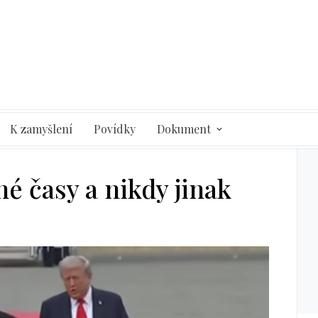
K zamyšlení
Povídky
Dokument
é časy a nikdy jinak