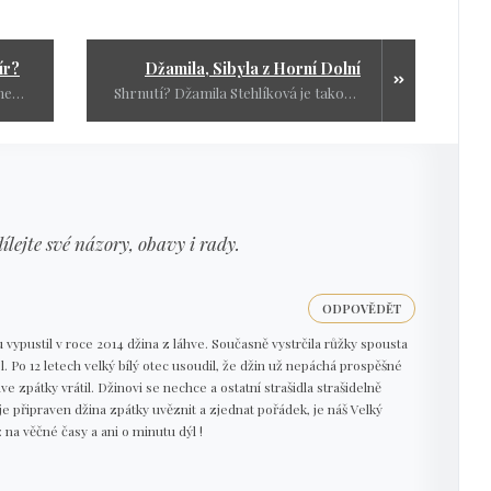
ír?
Džamila, Sibyla z Horní Dolní
A teď se ptám znovu: to jako fakt nešlo udělat dřív? Nebo by se pak zbrojaři a lobbisti nenažrali dost? Kdy se přestaneme tvářit, že válka je o svobodě a ne o penězích?
Shrnutí? Džamila Stehlíková je takový český úkaz. Věštkyně apokalypsy s razítkem psychiatričky. Její diagnózy na dálku a geopolitické úvahy mají jedno společné – realitu míjejí obloukem.
dílejte své názory, obavy i rady.
ODPOVĚDĚT
 vypustil v roce 2014 džina z láhve. Současně vystrčila růžky spousta
. Po 12 letech velký bílý otec usoudil, že džin už nepáchá prospěšné
hve zpátky vrátil. Džinovi se nechce a ostatní strašidla strašidelně
o je připraven džina zpátky uvěznit a zjednat pořádek, je náš Velký
: na věčné časy a ani o minutu dýl !