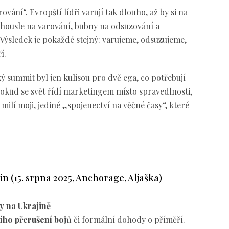
vání“. Evropští lídři varují tak dlouho, až by si na
– housle na varování, bubny na odsuzování a
 Výsledek je pokaždé stejný: varujeme, odsuzujeme,
í.
ý summit byl jen kulisou pro dvě ega, co potřebují
 dokud se svět řídí marketingem místo spravedlnosti,
, milí moji, jediné „spojenectví na věčné časy“, které
———————————————————
 (15. srpna 2025, Anchorage, Aljaška)
y na Ukrajině
ího přerušení bojů
či formální dohody o příměří.