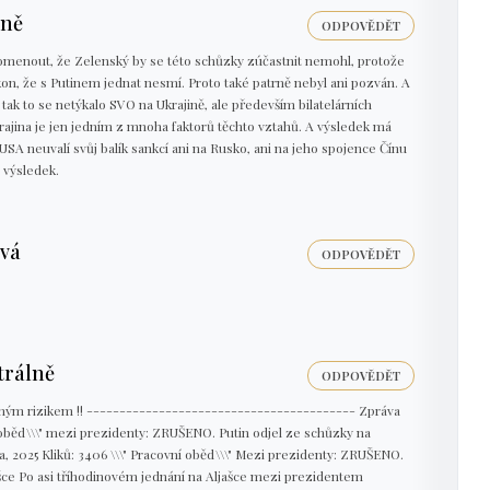
lně
ODPOVĚDĚT
ipomenout, že Zelenský by se této schůzky zúčastnit nemohl, protože
kon, že s Putinem jednat nesmí. Proto také patrně nebyl ani pozván. A
tak to se netýkalo SVO na Ukrajině, ale především bilatelárních
jina je jen jedním z mnoha faktorů těchto vztahů. A výsledek má
USA neuvalí svůj balík sankcí ani na Rusko, ani na jeho spojence Čínu
ý výsledek.
vá
ODPOVĚDĚT
trálně
ODPOVĚDĚT
ným rizikem !! ----------------------------------------- Zpráva
í oběd\\\" mezi prezidenty: ZRUŠENO. Putin odjel ze schůzky na
na, 2025 Kliků: 3406 \\\" Pracovní oběd\\\" Mezi prezidenty: ZRUŠENO.
ašce Po asi tříhodinovém jednání na Aljašce mezi prezidentem