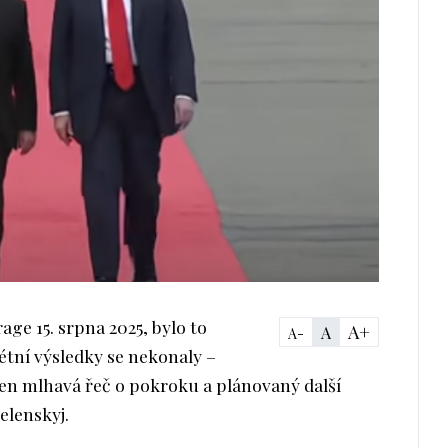
age 15. srpna 2025, bylo to
A+
A
A-
étní výsledky se nekonaly –
jen mlhavá řeč o pokroku a plánovaný další
elenskyj.