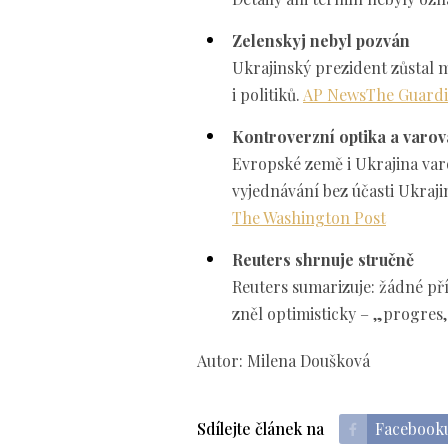
Zelenskyj nebyl pozván
Ukrajinský prezident zůstal m
i politiků.
AP News
The Guard
Kontroverzní optika a varov
Evropské země i Ukrajina varo
vyjednávání bez účasti Ukrajin
The Washington Post
Reuters shrnuje stručně
Reuters sumarizuje: žádné pří
zněl optimisticky – „progres,
Autor: Milena Doušková
Sdílejte článek na
Facebook