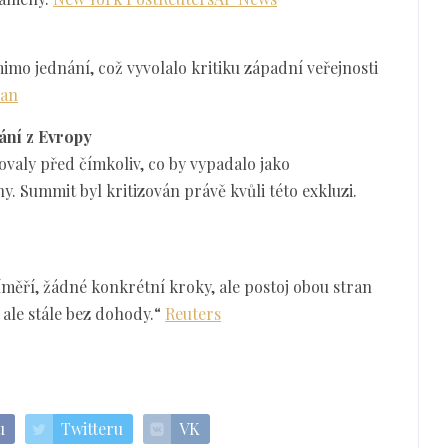
imo jednání, což vyvolalo kritiku západní veřejnosti
ian
ání z Evropy
valy před čímkoliv, co by vypadalo jako
y. Summit byl kritizován právě kvůli této exkluzi.
měří, žádné konkrétní kroky, ale postoj obou stran
 ale stále bez dohody.“
Reuters
u
Twitteru
VK