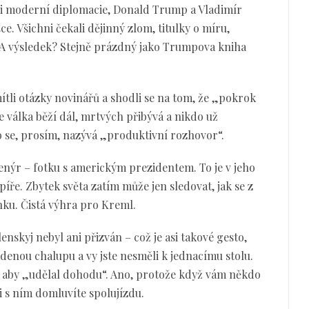
áni moderní diplomacie, Donald Trump a Vladimír
ce. Všichni čekali dějinný zlom, titulky o míru,
í. A výsledek? Stejně prázdný jako Trumpova kniha
mítli otázky novinářů a shodli se na tom, že „pokrok
že válka běží dál, mrtvých přibývá a nikdo už
o se, prosím, nazývá „produktivní rozhovor“.
venýr – fotku s americkým prezidentem. To je v jeho
píře. Zbytek světa zatím může jen sledovat, jak se z
nku. Čistá výhra pro Kreml.
enskyj nebyl ani přizván – což je asi takové gesto,
radenou chalupu a vy jste nesměli k jednacímu stolu.
 aby „udělal dohodu“. Ano, protože když vám někdo
si s ním domluvíte spolujízdu.