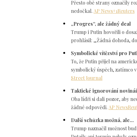
Přesto obě strany označily ro
nedočkal.
AP News
+1
Reuters
„Progres“, ale žádný deal
Trump i Putin hovořili o dos
prohlásil: „Žádná dohoda, 
Symbolické vítězství pro Put
To, že Putin přijel na americk
symbolický úspěch, zatímco v
Street Journal
Taktické ignorování noviná
Oba lídři si dali pozor, aby 
žádné odpovědi.
AP News
Reu
Další schůzka možná, ale…
Trump naznačil možnost budouc
Detaily ani termín nebyly oz