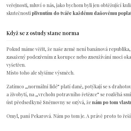
veřejnosti, mluví o nás, jako bychom byli jen obtěžující kuli
skutečnosti
plivnutím do tváře každému daňovému popla
Když se z ostudy stane norma
Pokud máme věřit, že naše země není banánová republika, 
zasažený podezřením z korupce nebo zneužívání moci oka
vyšetřen.
Místo toho ale slyšíme výsměch.
Zatímco „normální lidé“ platí daně, potýkají se s drahoto
a živobytí, na „vrcholu potravního řetězce“ se rozléhá sm
úst předsedkyně Sněmovny se ozývá, že
nám po tom vlastn
Omyl, paní Pekarová. Nám po tom je. A právě proto to řeš