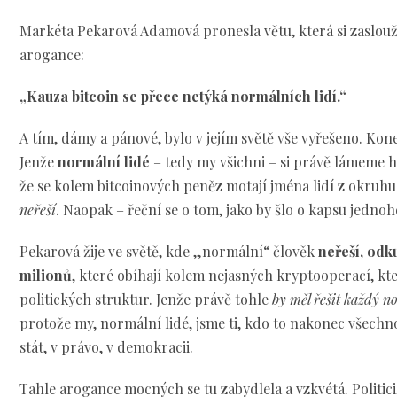
Markéta Pekarová Adamová pronesla větu, která si zaslouží
arogance:
„Kauza bitcoin se přece netýká normálních lidí.“
A tím, dámy a pánové, bylo v jejím světě vše vyřešeno. Konec
Jenže
normální lidé
– tedy my všichni – si právě lámeme h
že se kolem bitcoinových peněz motají jména lidí z okruhu 
neřeší
. Naopak – řeční se o tom, jako by šlo o kapsu jedno
Pekarová žije ve světě, kde „normální“ člověk
neřeší, odk
milionů
, které obíhají kolem nejasných kryptooperací, k
politických struktur. Jenže právě tohle
by měl řešit každý n
protože my, normální lidé, jsme ti, kdo to nakonec všechn
stát, v právo, v demokracii.
Tahle arogance mocných se tu zabydlela a vzkvétá. Politici