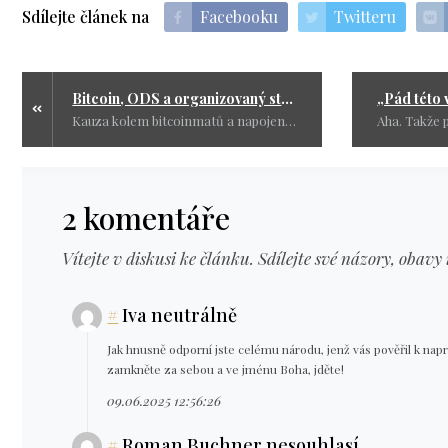
Sdílejte článek na
Facebooku
Twitteru
Bitcoin, ODS a organizovaný stát. Kolik toho ještě sneseme?
Kauza kolem bitcoinmatů a napojení na ODS není jen další politický skandál. Je to lakmusový papírek toho, kým jsme jako národ. Jestli jim projde i tohle, pak už si opravdu nezasloužíme nic jiného než pohrdání světa. V sázce není jen pár ukradených milionů – v sázce je naše schopnost říct: DOST.
2 komentáře
Vítejte v diskusi ke článku. Sdílejte své názory, obavy 
#
Iva neutrálně
Jak hnusně odporní jste celému národu, jenž vás pověřil k napr
zamkněte za sebou a ve jménu Boha, jděte!
09.06.2025 12:56:26
#
Roman Buchner nesouhlasí