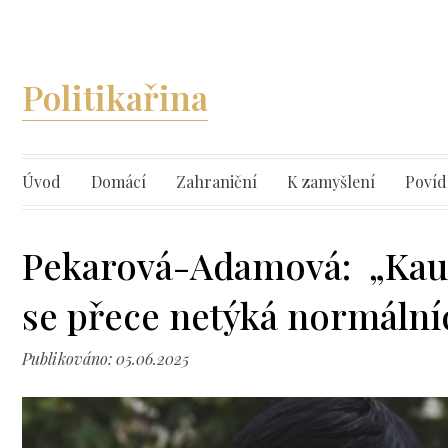
Politikařina
Úvod
Domácí
Zahraniční
K zamyšlení
Povíd
Pekarová-Adamová: „Kauz
se přece netýká normálníc
Publikováno: 05.06.2025