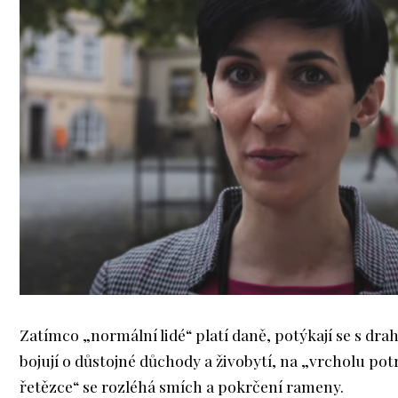
Zatímco „normální lidé“ platí daně, potýkají se s dra
bojují o důstojné důchody a živobytí, na „vrcholu po
řetězce“ se rozléhá smích a pokrčení rameny.