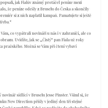
popsali, jak Fialův známý protáčel peníze mezi
lo, že peníze odešly z Bruselu do Česka a skončily
premiér si z nich zaplatil kampaň. Pamatujete si ještě
třeba.“
ám, co vypátrali novináři u nás i v zahraničí, ale co
obrazu. Uvidíte, jak se „Čistý“ pan Fiala už roky
a pražského. Možná se Vám při čtení vybaví
ovinář sídlící v Bruselu Jesse Pinster. Všiml si, že
 New Direction přišly v jediný den tři stejné
 z České republiky. Když se podíváte do obchodního