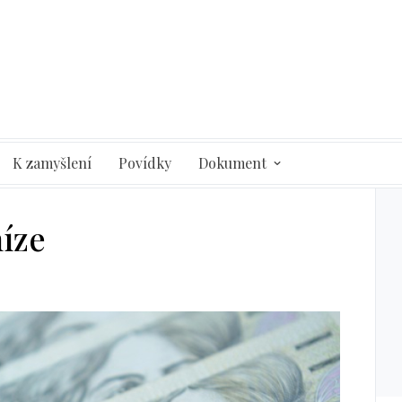
K zamyšlení
Povídky
Dokument
íze