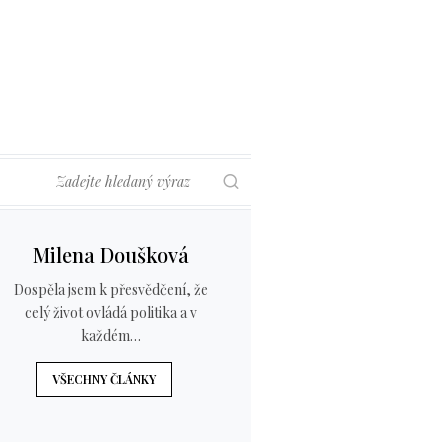
Hledat
Milena Doušková
Dospěla jsem k přesvědčení, že
celý život ovládá politika a v
každém…
VŠECHNY ČLÁNKY