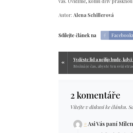
vás. Uvidíme, komu dřív prasknou
Autor:
Alena Schillerová
Sdílejte článek na
Facebook
2 komentáře
Vítejte v diskusi ke článku. S
#
Asi Vás paní Milen