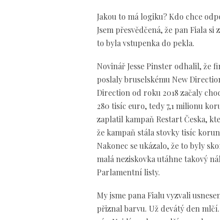
Jakou to má logiku? Kdo chce odpo
Jsem přesvědčená, že pan Fiala si z
to byla vstupenka do pekla.
Novinář Jesse Pinster odhalil, že 
poslaly bruselskému New Direction 
Direction od roku 2018 začaly chod
280 tisíc euro, tedy 7,1 milionu ko
zaplatil kampaň Restart Česka, kter
že kampaň stála stovky tisíc korun,
Nakonec se ukázalo, že to byly skor
malá neziskovka utáhne takový nákl
Parlamentní listy.
My jsme pana Fialu vyzvali usnese
přiznal barvu. Už devátý den mlčí.