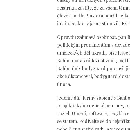
rejstříku, zjistíte, že za všemi tě
člověk podle Pinstera použil celke
instituce, který jasně stanovila Ev
Opravdu zajímavá osobnost, pan B
politickým prominentům v devadesá
uměleckých děl ukradl, píše Jesse P
Bahbouha z krádeží obvinili, měl b
Bahbouhův bodyguard popravil jin
akce distancoval, bodyguard dosta
února.
Jedeme dál. Firmy spojené s Bahbo
projektu kybernetické ochrany, píš
rozjel. Umění, software, recyklace.
se státem. Podívejte se do rejstří
nebo člena státní rady, a vyjedou 