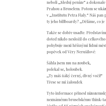
neboli „Sleduj peníze“ a dokonale 
Prahou a Bruselem. Potom se ukáza
v „Institutu Petra Fialy.“ Náš pan 
ty jeho billboardy? „Děláme, co je 
Takže se dobře usaďte. Představím V
doteď nikdo nesložil do celkového 
pohybuje mezi hříšnými lidmi měst
popěvek od Věry Nerušilové:
Šáhla jsem mu na zoubek,
polekal se, holoubek.
„Ty máš ňáký černý, divný voči!“
Třese se mi žaloudek
Tyto informace přinesl nizozemský n
neznámému bruselskému think-tanku
částky od tří různých společností