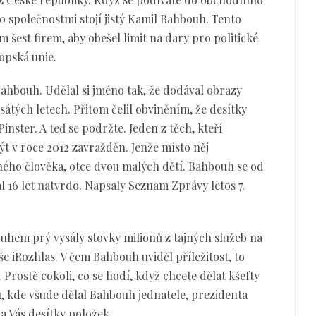
mito společnostmi stojí jistý Kamil Bahbouh. Tento
m šest firem, aby obešel limit na dary pro politické
ropská unie.
ahbouh. Udělal si jméno tak, že dodával obrazy
tých letech. Přitom čelil obviněním, že desítky
inster. A teď se podržte. Jeden z těch, kteří
ýt v roce 2012 zavražděn. Jenže místo něj
ého člověka, otce dvou malých dětí. Bahbouh se od
l 16 let natvrdo. Napsaly Seznam Zprávy letos 7.
uhem prý vysály stovky milionů z tajných služeb na
e iRozhlas. V čem Bahbouh uviděl příležitost, to
 Prostě cokoli, co se hodí, když chcete dělat kšefty
ku, kde všude dělal Bahbouh jednatele, prezidenta
na Vás desítky položek.