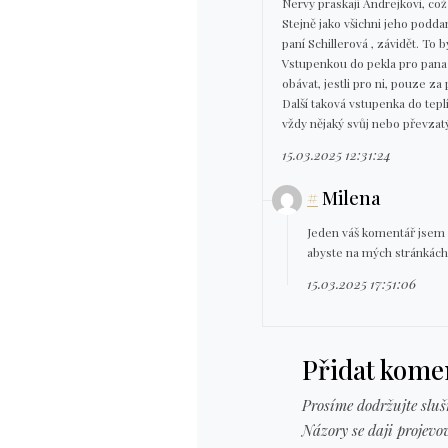
Nervy praskají Andrejkovi, což
Stejně jako všichni jeho podd
paní Schillerová , závidět. To 
Vstupenkou do pekla pro pana 
obávat, jestli pro ni, pouze z
Další taková vstupenka do tepl
vždy nějaký svůj nebo převzatý
15.03.2025 12:31:24
#
Milena
Jeden váš komentář jsem s
abyste na mých stránkách 
15.03.2025 17:51:06
Přidat kome
Prosíme dodržujte sluš
Názory se daji projevov