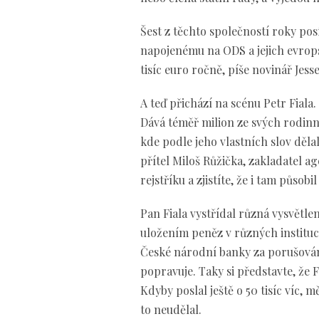
Šest z těchto společností roky po
napojenému na ODS a jejich evropsk
tisíc euro ročně, píše novinář Jesse
A teď přichází na scénu Petr Fiala
Dává téměř milion ze svých rodin
kde podle jeho vlastních slov děl
přítel Miloš Růžička, zakladatel a
rejstříku a zjistíte, že i tam působ
Pan Fiala vystřídal různá vysvětlen
uložením peněz v různých instituc
České národní banky za porušování
popravuje. Taky si představte, že 
Kdyby poslal ještě o 50 tisíc víc,
to neudělal.