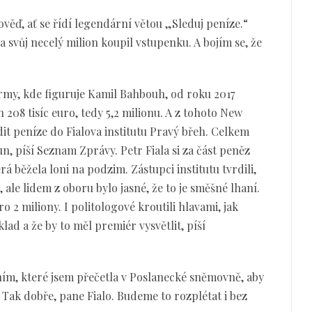
věď, ať se řídí legendární větou „Sleduj peníze.“
a svůj necelý milion koupil vstupenku. A bojím se, že
firmy, kde figuruje Kamil Bahbouh, od roku 2017
208 tisíc euro, tedy 5,2 milionu. A z tohoto New
it peníze do Fialova institutu Pravý břeh. Celkem
run, píší Seznam Zprávy. Petr Fiala si za část peněz
á běžela loni na podzim. Zástupci institutu tvrdili,
 ale lidem z oboru bylo jasné, že to je směšné lhaní.
o 2 miliony. I politologové kroutili hlavami, jak
ad a že by to měl premiér vysvětlit, píší
ním, které jsem přečetla v Poslanecké sněmovně, aby
 Tak dobře, pane Fialo. Budeme to rozplétat i bez