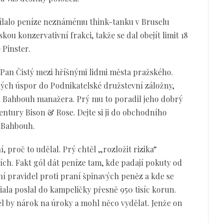
sílalo peníze neznámému think-tanku v Bruselu
ou konzervativní frakci, takže se dal obejít limit 18
 Pinster.
. Pan Čistý mezi hříšnými lidmi města pražského.
ných úspor do Podnikatelské družstevní záložny,
al Bahbouh manažera. Prý mu to poradil jeho dobrý
gentury Bison & Rose. Dejte si ji do obchodního
il Bahbouh.
í, proč to udělal. Prý chtěl „rozložit rizika“
ích. Fakt gól dát peníze tam, kde padají pokuty od
 pravidel proti praní špinavých peněz a kde se
Fiala poslal do kampeličky přesně 950 tisíc korun.
 měl by nárok na úroky a mohl něco vydělat. Jenže on