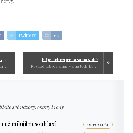
 nervy.
u
Twitteru
VK
Vyděste lid a nejlíp bude, když se budou tetelit hrůzou
EU je nebezpečná sama sobě
Možná je čas, abyste ten svůj strach hodili přes palubu. Jinak vás v něm utopí.
Rozhodnutí je na nás – a na těch, kteří přijdou po nás.
dílejte své názory, obavy i rady.
o už miluji! nesouhlasí
ODPOVĚDĚT