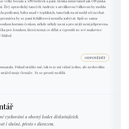
 je velký bocian a ANOšéfíček a paní Alenka musí tančit jak ON píská.
aní. Živý opravdický taneček Andreje s urválkovou Válkovou by mohla
byla podívaná, bába snad v teplákách, tanečník na ní mohl oči nechat.
premiéra by se paní Schillerová neměla zabývat. Spíš se sama
a pouhou korunu českou, někde někdy na ni a pro ni již není připravena.
íčka pro ženskou, která nemá co dělat a vypouští ze své makovice
 blábol.
ODPOVĚDĚT
mazala. Pokud urážíte mě, tak to je mi vážně jedno, ale nedovolím
urážel moje čtenáře. To se prostě nedělá.
ntář
né vychování a obecný kodex diskutujících.
at i slušně, přesto s důrazem.