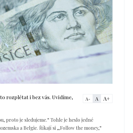
o rozplétat i bez vás. Uvidíme,
A+
A
A-
u, proto je sledujeme.“ Tohle je heslo jedné
zozemska a Belgie. Říkají si „Follow the money,“