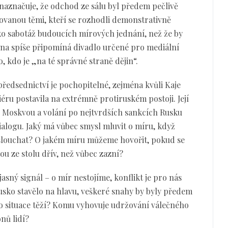
 naznačuje, že odchod ze sálu byl předem pečlivě
vanou těmi, kteří se rozhodli demonstrativně
ako sabotáž budoucích mírových jednání, než že by
céna spíše připomíná divadlo určené pro mediální
, kdo je „na té správné straně dějin“.
edsednictví je pochopitelné, zejména kvůli Kaje
riéru postavila na extrémně protiruském postoji. Její
d Moskvou a volání po nejtvrdších sankcích Rusku
ialogu. Jaký má vůbec smysl mluvit o míru, když
slouchat? O jakém míru můžeme hovořit, pokud se
u ze stolu dřív, než vůbec zazní?
jasný signál – o mír nestojíme, konflikt je pro nás
Rusko stavělo na hlavu, veškeré snahy by byly předem
o situace těží? Komu vyhovuje udržování válečného
nů lidí?