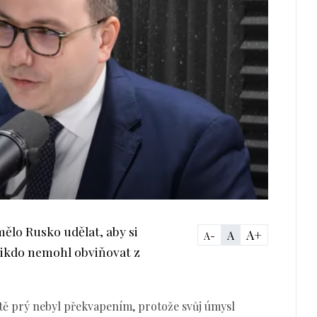
mělo Rusko udělat, aby si
A+
A
A-
 nikdo nemohl obviňovat z
tě prý nebyl překvapením, protože svůj úmysl