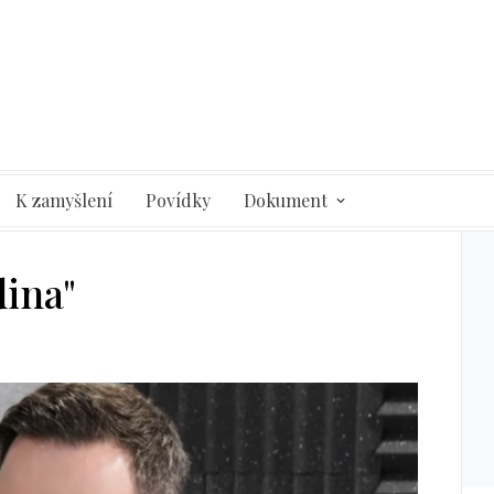
K zamyšlení
Povídky
Dokument
dina"