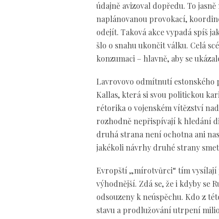
údajně avizoval dopředu. To jasně
naplánovanou provokací, koordino
odejít. Taková akce vypadá spíš j
šlo o snahu ukončit válku. Celá s
konzumaci – hlavně, aby se ukázalo
Lavrovovo odmítnutí estonského př
Kallas, která si svou politickou ka
rétorika o vojenském vítězství na
rozhodně nepřispívají k hledání d
druhá strana není ochotna ani na
jakékoli návrhy druhé strany smeto
Evropští „mírotvůrci“ tím vysílají 
výhodnější. Zdá se, že i kdyby se 
odsouzeny k neúspěchu. Kdo z tét
stavu a prodlužování utrpení milio