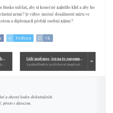
 Rusko udělat, aby si konečně zajistilo klid a aby ho
vlastní země? Je vůbec možné dosáhnout míru ve
kotem a diplomacii přebíjí osobní zájmy?
u
Twitteru
VK
Pan Vetchý, ten neohrožený "obhájce lidských práv", by měl přestat žvanit z pohodlí svého teplého gauče a vyrazit osobně na frontu, když už ho tak těší pomyšlení na krev a výbuchy
Lidé mají moc, jen na to zapomněli
Pan Vetchý, ten neohrožený "obhájce lidských práv", by měl přestat žvanit z pohodlí svého teplého gauče a vyrazit osobně na frontu, když už ho tak těší pomyšlení na krev a výbuchy.
A pokud budete potřebovat inspiraci, podívejte se na ten prknový obrázek ještě jednou. Já osobně si ho dávám jako tapetu na mobil.
ní a obecný kodex diskutujících.
ě, přesto s důrazem.