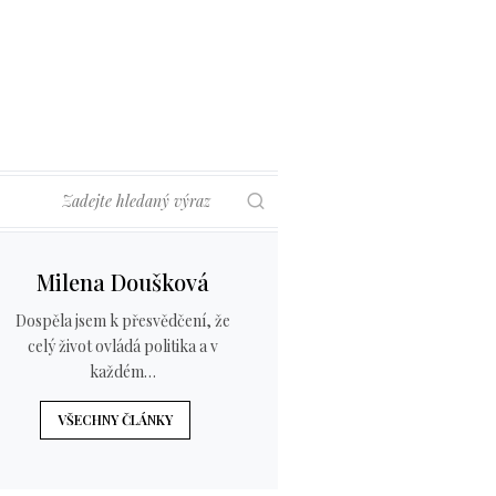
Hledat
Milena Doušková
Dospěla jsem k přesvědčení, že
celý život ovládá politika a v
každém…
VŠECHNY ČLÁNKY