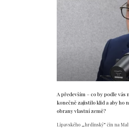
A především – co by podle vás 
konečně zajistilo klid a aby ho
obrany vlastní země?
Lipavského „hrdinský“ čin na Mal