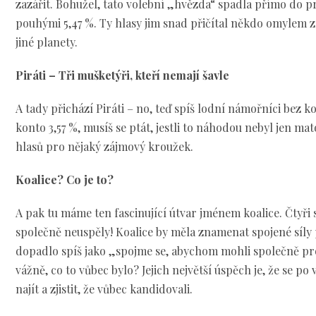
zazářit. Bohužel, tato volební „hvězda“ spadla přímo do 
pouhými 5,47 %. Ty hlasy jim snad přičítal někdo omylem 
jiné planety.
Piráti – Tři mušketýři, kteří nemají šavle
A tady přichází Piráti – no, teď spíš lodní námořníci bez 
konto 3,57 %, musíš se ptát, jestli to náhodou nebyl jen mat
hlasů pro nějaký zájmový kroužek.
Koalice? Co je to?
A pak tu máme ten fascinující útvar jménem koalice. Čtyři st
společně neuspěly! Koalice by měla znamenat spojené síly p
dopadlo spíš jako „spojme se, abychom mohli společně pro
vážně, co to vůbec bylo? Jejich největší úspěch je, že se 
najít a zjistit, že vůbec kandidovali.