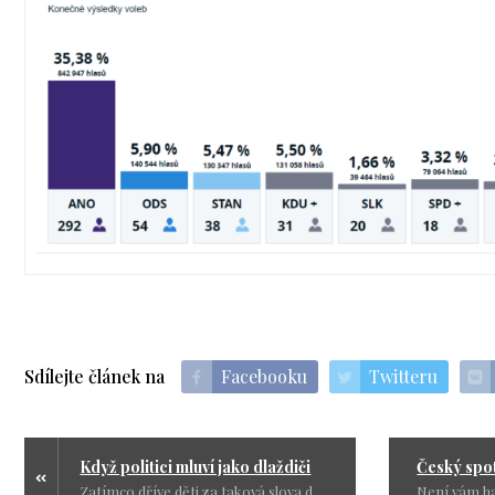
Sdílejte článek na
Facebooku
Twitteru
Když politici mluví jako dlaždiči
Zatímco dříve děti za taková slova dostaly pár facek, dnes jim nadávky jdou plynně z úst. Na vině není jen politika, ale celková ztráta respektu. Pokud tohle má být normou, kam se dostaneme za pár let?