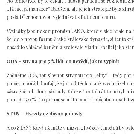
No tohle! Kdo by to čekal? Fialova partička se rozhodla z
„Já nic, já manažer“ Babišem, ale jejich strategie byla zhru
poslali Černochovou vyjednávat s Putinem o míru.
Výsledky jsou nekompromisní. ANO, které si sice hraje na op
že jde o novou formu české královské dynastie, si tentokr
nasadilo válečné brnění a srolovalo vládní koalici jako sta
ODS – strana pro 5 % lidí, co nevědí, jak to vyplnit
Začněme ODS, tou slavnou stranou pro „elity“ – tedy pár šťa
paměť a pořád doufají, že jim od těch oranžových čísel na
zázračně odtrhne pár nuly. Kdeže. Tentokrát to nebyl ani 
pohřeb. 5,9 %? To jim musela i ta modrá ptáčata popadat 
STAN – Hvězdy už dávno pohasly
A co STAN? Když už máte v názvu „hvězdy“, možná by bylo