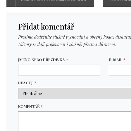
Přidat komentář
Prosíme dodržujte slušné vychování a obecný kodex diskutuj
Názory se daji projevovat i slušně, přesto s důrazem.
JMÉNO NEBO PŘEZDÍVKA
*
E-MAIL
*
REAGUJI
*
KOMENTÁŘ
*