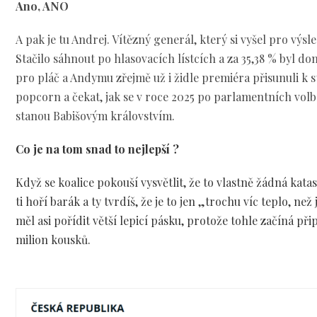
Ano, ANO
A pak je tu Andrej. Vítězný generál, který si vyšel pro výs
Stačilo sáhnout po hlasovacích lístcích a za 35,38 % byl dom
pro pláč a Andymu zřejmě už i židle premiéra přisunuli k sto
popcorn a čekat, jak se v roce 2025 po parlamentních vol
stanou Babišovým královstvím.
Co je na tom snad to nejlepší ?
Když se koalice pokouší vysvětlit, že to vlastně žádná kata
ti hoří barák a ty tvrdíš, že je to jen „trochu víc teplo, než
měl asi pořídit větší lepicí pásku, protože tohle začíná př
milion kousků.