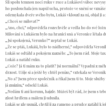
Šli spolu temnou nocí ruku v ruce a Lukášovi vůbec nevys
ho poslouchala jen napůl ucha, protože ve snění se vznáše
odemykala dveře svého bytu, Lukáš vklouzl za ní, objal ji a
„Chceš se milovat?“
„Ano, chci,“ odpověděla rozechvěle a vedla ho do své ložn
Milování s Lukášem bylo na hranici snů a Veronice létala d
„Jsi spokojená, Verunko?“ zeptal se Lukáš.
„Že se ptáš, Lukáši, bylo to nádherné,“ odpověděla Veronika
Lukáš se odtáhl a pokojem zaznělo: „To jsem rád. Moje taxa 
Lukáš a natáhl ruku.
„Cože? Já ti mám za to platit? Jsi normální? Vypadni z mého
drzost. Užije si a ještě by chtěl peníze,“ vztekala se Veronik
„No a? Jsem přece společník a říkal jsem ti to. Moje služby
já zmizím,“ odsekl Lukáš.
„Nedám ti ani korunu, hajzle. Můžeš být rád, že jsem s teb
zlost hrdlem a málem ji udusila.
Lukáš se zle usmál, chytil ji za rameno a prudce zatáhl k jej