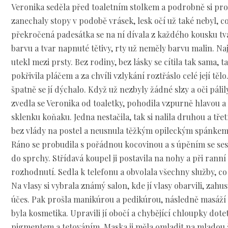
Veronika seděla před toaletním stolkem a podrobně si prohl
zanechaly stopy v podobě vrásek, lesk očí už také nebyl, c
překročená padesátka se na ní dívala z každého kousku tvář
barvu a tvar napnuté tětivy, rty už neměly barvu malin. Naj
utekl mezi prsty. Bez rodiny, bez lásky se cítila tak sama, 
pokřivila pláčem a za chvíli vzlykání roztřáslo celé její těl
špatně se jí dýchalo. Když už nezbyly žádné slzy a oči páli
zvedla se Veronika od toaletky, pohodila vzpurně hlavou a 
sklenku koňaku. Jedna nestačila, tak si nalila druhou a tře
bez vlády na postel a neusnula těžkým opileckým spánkem
Ráno se probudila s pořádnou kocovinou a s úpěním se sesu
do sprchy. Střídavá koupel ji postavila na nohy a při rann
rozhodnutí. Sedla k telefonu a obvolala všechny služby, co
Na vlasy si vybrala známý salon, kde jí vlasy obarvili, zahust
účes. Pak prošla manikúrou a pedikúrou, následně masáží 
byla kosmetika. Upravili jí obočí a chybějící chloupky dote
pigmentem a tetováním. Maska ji měla omladit na mladou ža