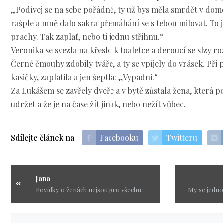
„Podívej se na sebe pořádně, ty už bys měla smrdět v dom
rašple a mně dalo sakra přemáhání se s tebou milovat. To
prachy. Tak zaplať, nebo ti jednu střihnu.“
Veronika se svezla na křeslo k toaletce a deroucí se slzy r
Černé čmouhy zdobily tváře, a ty se vpíjely do vrásek. Při
kasičky, zaplatila a jen šeptla: „Vypadni.“
Za Lukášem se zavřely dveře a v bytě zůstala žena, která p
udržet a že je na čase žít jinak, nebo nežít vůbec.
Sdílejte článek na
Facebooku
Twitteru
Jana
Povídky o ženách nejsou pro všechny čtenáře. Určitě ne pro ty, co mají rádi červenou knihovnu, dobré konce a lehký život. Jsou to osudy žen, co si prošly peklem. Základní myšlenka je vždy založena na pravdivém příběhu.