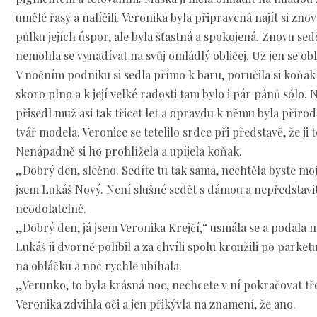
umělé řasy a nalíčili. Veronika byla připravená najít si znov
půlku jejích úspor, ale byla šťastná a spokojená. Znovu sed
nemohla se vynadívat na svůj omládlý obličej. Už jen se obl
V nočním podniku si sedla přímo k baru, poručila si koňak 
skoro plno a k její velké radosti tam bylo i pár pánů sólo. 
přisedl muž asi tak třicet let a opravdu k němu byla přírod
tvář modela. Veronice se tetelilo srdce při představě, že ji 
Nenápadně si ho prohlížela a upíjela koňak.
„Dobrý den, slečno. Sedíte tu tak sama, nechtěla byste mo
jsem Lukáš Nový. Není slušné sedět s dámou a nepředstavit
neodolatelně.
„Dobrý den, já jsem Veronika Krejčí,“ usmála se a podala 
Lukáš ji dvorně políbil a za chvíli spolu kroužili po parket
na obláčku a noc rychle ubíhala.
„Verunko, to byla krásná noc, nechcete v ní pokračovat tř
Veronika zdvihla oči a jen přikývla na znamení, že ano.