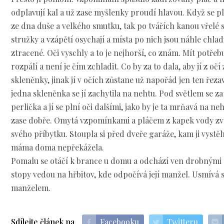
odplavují kal a už zase myšlenky proudí hlavou. Když se 
ze dna duše a velkého smutku, tak po tvářích kanou vřelé s
stružky a vzápětí osychají a místa po nich jsou náhle chlad
ztracené. Oči vyschly a to je nejhorší, co znám. Mít potřeb
rozpálí a není je čím zchladit. Co by za to dala, aby jí z oč
skleněnky, jinak jí v očích zůstane už napořád jen ten řezav
jedna skleněnka se jí zachytila na nehtu. Pod světlem se z
perlička a jí se plní oči dalšími, jako by je ta mrňavá na ne
zase dobře. Omytá vzpomínkami a pláčem z kapek vody zve
svého příbytku. Stoupla si před dveře garáže, kam ji vystěh
máma doma nepřekážela.
Pomalu se otáčí k brance u domu a odchází ven drobnými s
stopy vedou na hřbitov, kde odpočívá její manžel. Usmívá se
manželem.
Sdílejte článek na
Facebooku
Twitteru