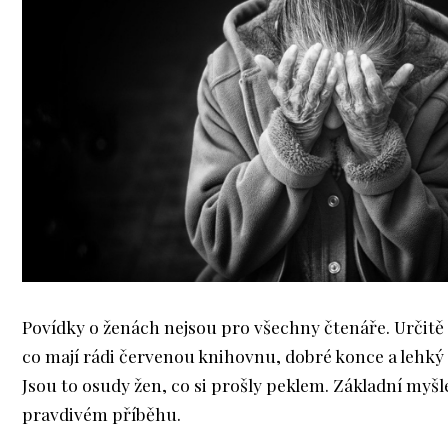
Povídky o ženách nejsou pro všechny čtenáře. Určitě 
co mají rádi červenou knihovnu, dobré konce a lehký 
Jsou to osudy žen, co si prošly peklem. Základní myšl
pravdivém příběhu.