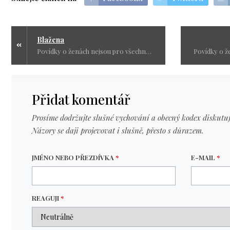
Blažena
Povídky o ženách nejsou pro všechny čtenáře. Určitě ne pro ty, co mají rádi červenou knihovnu, dobré konce a lehký život. Jsou to osudy žen, co si prošly peklem. Základní myšlenka je vždy založena na pravdivém příběhu.
Přidat komentář
Prosíme dodržujte slušné vychování a obecný kodex diskutuj
Názory se daji projevovat i slušně, přesto s důrazem.
JMÉNO NEBO PŘEZDÍVKA
*
E-MAIL
*
REAGUJI
*