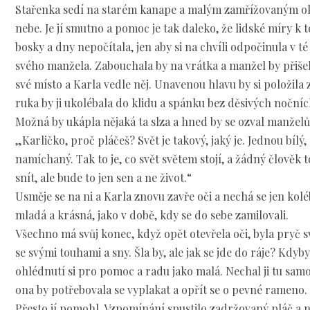
Stařenka sedí na starém kanape a malým zamřížovaným 
nebe. Je jí smutno a pomoc je tak daleko, že lidské míry k 
bosky a dny nepočítala, jen aby si na chvíli odpočinula v 
svého manžela. Zabouchala by na vrátka a manžel by přišel 
své místo a Karla vedle něj. Unavenou hlavu by si položila 
ruka by ji ukolébala do klidu a spánku bez děsivých noční
Možná by ukápla nějaká ta slza a hned by se ozval manželů
„Karličko, proč pláčeš? Svět je takový, jaký je. Jednou bíl
namíchaný. Tak to je, co svět světem stojí, a žádný člověk
snít, ale bude to jen sen a ne život.“
Usměje se na ni a Karla znovu zavře oči a nechá se jen koléb
mladá a krásná, jako v době, kdy se do sebe zamilovali.
Všechno má svůj konec, když opět otevřela oči, byla pryč 
se svými touhami a sny. Šla by, ale jak se jde do ráje? Kdyby
ohlédnutí si pro pomoc a radu jako malá. Nechal ji tu sa
ona by potřebovala se vyplakat a opřít se o pevné rameno.
Přesto jí pomohl. Vzpomínání spustilo zadržovaný pláč a na