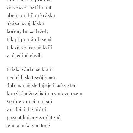
větve své roztáhnout
obejmout bílou krásku
ukázat svoji lásku
kořeny ho zadržely
tak připoután k zemi
tak větve teskně kvílí
v té jediné chvíli.
Břízka vánku se klaní.
nechá laskat svůj kmen
dub marně sleduje její lásky sten
který klouže z listí na voňavou zem
Ve dne v noci o ní sní
v srdci tiché přání
poznat kořeny zapletené
jeho a břízky milené.