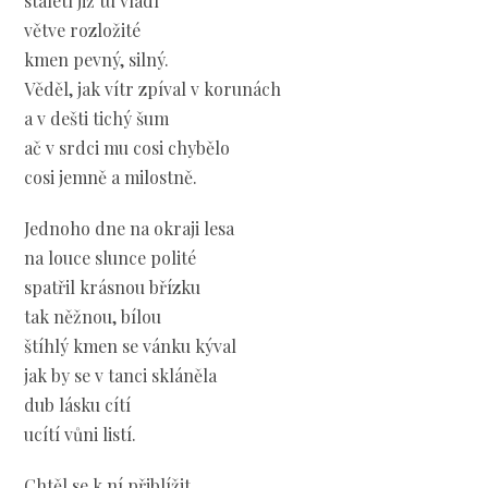
staletí již tu vládl
větve rozložité
kmen pevný, silný.
Věděl, jak vítr zpíval v korunách
a v dešti tichý šum
ač v srdci mu cosi chybělo
cosi jemně a milostně.
Jednoho dne na okraji lesa
na louce slunce polité
spatřil krásnou břízku
tak něžnou, bílou
štíhlý kmen se vánku kýval
jak by se v tanci skláněla
dub lásku cítí
ucítí vůni listí.
Chtěl se k ní přiblížit