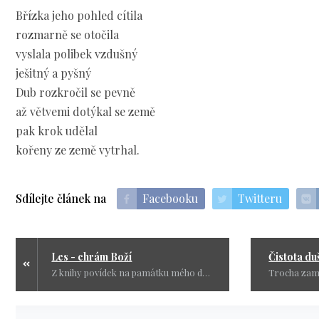
Břízka jeho pohled cítila
rozmarně se otočila
vyslala polibek vzdušný
ješitný a pyšný
Dub rozkročil se pevně
až větvemi dotýkal se země
pak krok udělal
kořeny ze země vytrhal.
Sdílejte článek na
Facebooku
Twitteru
Les - chrám Boží
Čistota du
Z knihy povídek na památku mého dědečka. Krásné roky s ním zůstaly ve vzpomínkách. Zařazuji dnes, protože les je pro mně Boží chrám. Kostel je krásný a jako památky je ráda navštěvuji, ale les je ten pravý Boží chrám.