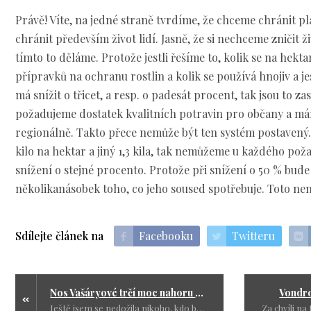
Právě! Víte, na jedné straně tvrdíme, že chceme chránit p
chránit především život lidí. Jasně, že si nechceme zničit ž
tímto to děláme. Protože jestli řešíme to, kolik se na hek
přípravků na ochranu rostlin a kolik se používá hnojiv a jes
má snížit o třicet, a resp. o padesát procent, tak jsou to z
požadujeme dostatek kvalitních potravin pro občany a m
regionálně. Takto přece nemůže být ten systém postavený. 
kilo na hektar a jiný 1,3 kila, tak nemůžeme u každého poža
snížení o stejné procento. Protože při snížení o 50 % bude
několikanásobek toho, co jeho soused spotřebuje. Toto ne
Sdílejte článek na
Facebooku
Twitteru
Nos Vašáryové trčí moc nahoru a ptáci létají docela nízko
Vondro
Ještě jsem se nedožila nikoho, kdo by po svém zvolení své sliby splnil. Teda ty dobré sliby. Za to nás zásobují vším, co nás ožebračí a poníží, včetně názvu SPODINA nebo LŮZA.