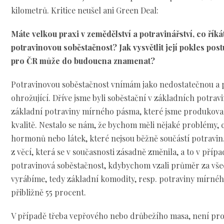
kilometrů. Kritice neušel ani Green Deal:
Máte velkou praxi v zemědělství a potravinářství, co řík
potravinovou soběstačnost? Jak vysvětlit její pokles pos
pro ČR může do budoucna znamenat?
Potravinovou soběstačnost vnímám jako nedostatečnou a 
ohrožující. Dříve jsme byli soběstační v základních potravi
základní potraviny mírného pásma, které jsme produkoval
kvalitě. Nestalo se nám, že bychom měli nějaké problémy, co
hormonů nebo látek, které nejsou běžně součástí potravin.
z věcí, která se v současnosti zásadně změnila, a to v pří
potravinová soběstačnost, kdybychom vzali průměr za vše
vyrábíme, tedy základní komodity, resp. potraviny mírnéh
přibližně 55 procent.
V případě třeba vepřového nebo drůbežího masa, není pr