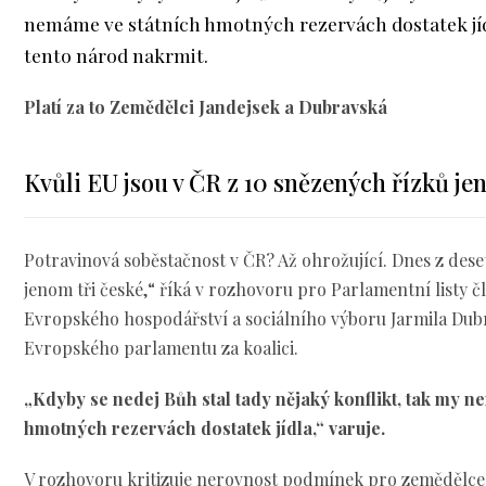
nemáme ve státních hmotných rezervách dostatek jí
tento národ nakrmit.
Platí za to Zemědělci Jandejsek a Dubravská
Kvůli EU jsou v ČR z 10 snězených řízků jen
Potravinová soběstačnost v ČR? Až ohrožující. Dnes z dese
jenom tři české,“ říká v rozhovoru pro Parlamentní listy č
Evropského hospodářství a sociálního výboru Jarmila Dub
Evropského parlamentu za koalici.
„Kdyby se nedej Bůh stal tady nějaký konflikt, tak my n
hmotných rezervách dostatek jídla,“ varuje.
V rozhovoru kritizuje nerovnost podmínek pro zemědělce v