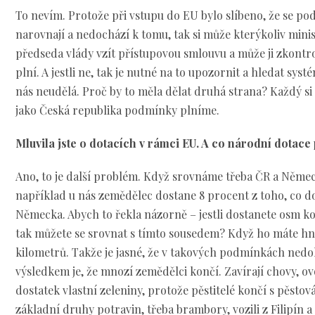
To nevím. Protože při vstupu do EU bylo slíbeno, že se po
narovnají a nedochází k tomu, tak si může kterýkoliv mini
předseda vlády vzít přístupovou smlouvu a může ji zkontro
plní. A jestli ne, tak je nutné na to upozornit a hledat syst
nás neudělá. Proč by to měla dělat druhá strana? Každý si 
jako Česká republika podmínky plníme.
Mluvila jste o dotacích v rámci EU. A co národní dotac
Ano, to je další problém. Když srovnáme třeba ČR a Německ
například u nás zemědělec dostane 8 procent z toho, co d
Německa. Abych to řekla názorně – jestli dostanete osm ko
tak můžete se srovnat s tímto sousedem? Když ho máte h
kilometrů. Takže je jasné, že v takových podmínkách ned
výsledkem je, že mnozí zemědělci končí. Zavírají chovy, o
dostatek vlastní zeleniny, protože pěstitelé končí s pěsto
základní druhy potravin, třeba brambory, vozili z Filipín a c