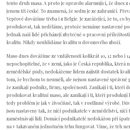
tento druh masa. A proto je opravdu alarmující, že dnes z 
jenom tři české. To znamená, že sedm je ze zahraničí. Přev
Vepřové dovážíme třeba i z Belgie. Je zarážející, že to, co
produkovat, tak neděláme, protože nemáme nastavené po
Jednak naši lidé přicházejí zbytečně o pracovní příležitost
kvalitu. Nikdy neuhlídáme kvalitu u dovozového zboží.
Maso dnes dovážíme ze vzdálenosti kolikrát 10, 12 nebo i 14
nepochopitelné, že v zemi, jako je Česká republika, kter
zemědělské půdy, nedokážeme lidem zajistit dostatek kvali
tom, že bychom to neuměli, ale nejsou nastavené správně 
že zanikají podniky, firmy, společnosti. Zanikají i ti, kteří
produkovat kvalitní maso, ale zanikají i ti, kteří produkují 
tedy problém je jak v živočišné, tak v rostlinné výrobě. 
jsou nastaveny tak, že ničí podnikatele v zemědělství, ničí 
zaměstnávají lidi. Domácí podnikatelé nedokážou při šp
na v takzvaném jednotném trhu fungovat. Víme, že trh nen