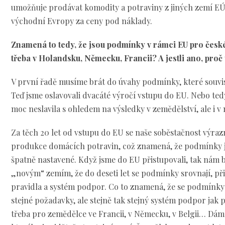
umožňuje prodávat komodity a potraviny z jiných zemí EÚ
východní Evropy za ceny pod náklady.
Znamená to tedy, že jsou podmínky v rámci EU pro česk
třeba v Holandsku, Německu, Francii? A jestli ano, proč 
V první řadě musíme brát do úvahy podmínky, které souvi
Teď jsme oslavovali dvacáté výročí vstupu do EU. Nebo tedy
moc neslavila s ohledem na výsledky v zemědělství, ale i 
Za těch 20 let od vstupu do EU se naše soběstačnost výrazně
produkce domácích potravin, což znamená, že podmínky j
špatně nastavené. Když jsme do EU přistupovali, tak nám b
„novým“ zemím, že do deseti let se podmínky srovnají, při
pravidla a systém podpor. Co to znamená, že se podmínky
stejné požadavky, ale stejně tak stejný systém podpor jak 
třeba pro zemědělce ve Francii, v Německu, v Belgii… Dá