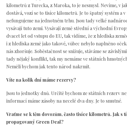
kilometrů z Turecka, z Maroka, to je nesmysl. Nevíme, v ja
dostává, vozí se to tisíce kilometrů. Je to špatný systém a
nefungujeme na jednotném trhu. Jsou tady velké nadnáro
vysávají tuto zemi. Vysávají země střední a východní Evrop
dvacet let od vstupu do EU, tak vidíme, že z hlediska zeměd
i z hlediska země jako takové, vůbec nebylo naplněno oče
nás zhoršuje. Soběstačnost se snižuje, stáváme se závislými
tady nějaký konflikt, tak my nemáme ve státních hmotných
Neměli bychom jak tento národ nakrmit.
Víte na kolik dní máme rezervy?
Jsou to jednotky dnů. Určitě bychom ze státních rezerv ne
informací máme zásoby na necelé dva dny. Je to smutné.
Vraťme se k těm dovozům, často tisíce kilometrů. Jak s t
propagovaný Green Deal?