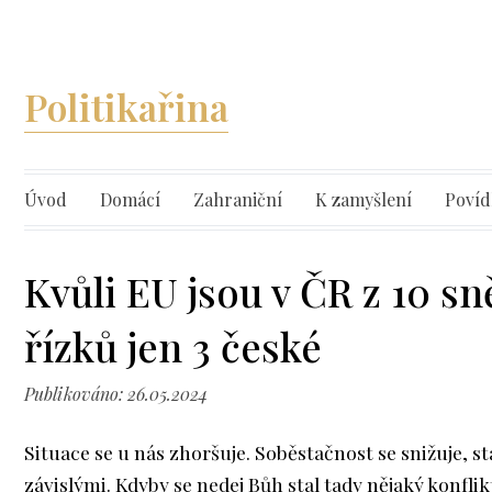
Politikařina
Úvod
Domácí
Zahraniční
K zamyšlení
Povíd
Kvůli EU jsou v ČR z 10 s
řízků jen 3 české
Publikováno: 26.05.2024
Situace se u nás zhoršuje. Soběstačnost se snižuje, s
závislými. Kdyby se nedej Bůh stal tady nějaký konflik