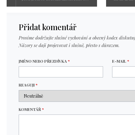
Přidat komentář
Prosíme dodržujte slušné vychování a obecný kodex diskutuj
Názory se daji projevovat i slušně, přesto s důrazem.
JMÉNO NEBO PŘEZDÍVKA
*
E-MAIL
*
REAGUJI
*
KOMENTÁŘ
*