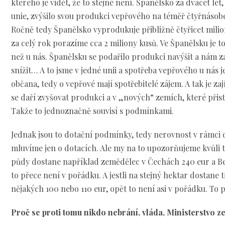
kterého je vidět, že to stejné není. Španělsko za dvacet let
unie, zvýšilo svou produkci vepřového na téměř čtyřnásobe
Ročně tedy Španělsko vyprodukuje přibližně čtyřicet mili
za celý rok porazíme cca 2 miliony kusů. Ve Španělsku je t
než u nás. Španělsku se podařilo produkci navýšit a nám z
snížit… A to jsme v jedné unii a spotřeba vepřového u nás 
občana, tedy o vepřové mají spotřebitelé zájem. A tak je z
se daří zvyšovat produkci a v „nových“ zemích, které přist
Takže to jednoznačně souvisí s podmínkami.
Jednak jsou to dotační podmínky, tedy nerovnost v rámci do
mluvíme jen o dotacích. Ale my na to upozorňujeme kvůli t
půdy dostane například zemědělec v Čechách 240 eur a Be
to přece není v pořádku. A jestli na stejný hektar dostane 
nějakých 100 nebo 110 eur, opět to není asi v pořádku. To
Proč se proti tomu nikdo nebrání, vláda, Ministerstvo z