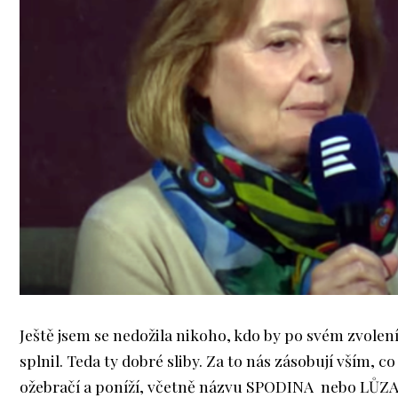
Ještě jsem se nedožila nikoho, kdo by po svém zvolení
splnil. Teda ty dobré sliby. Za to nás zásobují vším, co
ožebračí a poníží, včetně názvu SPODINA nebo LŮZA