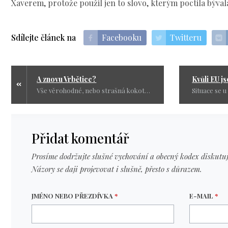
Xaverem, protože použil jen to slovo, kterým poctila býval
Sdílejte článek na
Facebooku
Twitteru
A znovu Vrbětice?
Vše věrohodné, nebo strašná kokotina? To druhé je pravda. Všem těm, kteří neochvějně věří, že co ruský agent to debil, připomínám jedno staré moudro. Věřit neznamená vědět!
Přidat komentář
Prosíme dodržujte slušné vychování a obecný kodex diskutuj
Názory se daji projevovat i slušně, přesto s důrazem.
JMÉNO NEBO PŘEZDÍVKA
*
E-MAIL
*