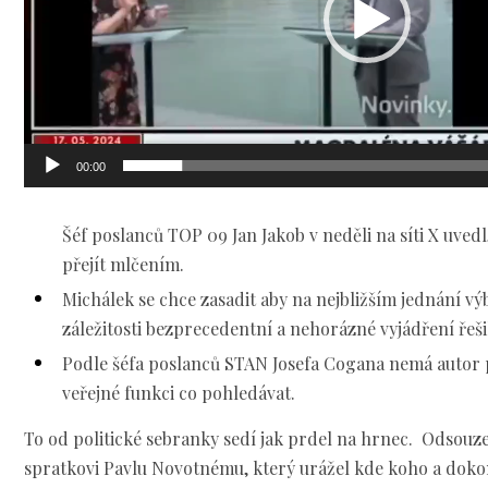
00:00
Šéf poslanců TOP 09 Jan Jakob v neděli na síti X uvedl
přejít mlčením.
Michálek se chce zasadit aby na nejbližším jednání v
záležitosti bezprecedentní a nehorázné vyjádření řešil
Podle šéfa poslanců STAN Josefa Cogana nemá autor
veřejné funkci co pohledávat.
To od politické sebranky sedí jak prdel na hrnec. Odso
spratkovi Pavlu Novotnému, který urážel kde koho a dokonc