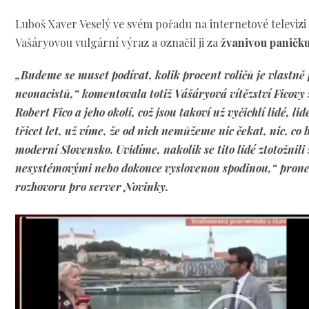
Luboš Xaver Veselý ve svém pořadu na internetové televizi 
Vašáryovou vulgární výraz a označil ji za
žvanivou paničk
„Budeme se muset podívat, kolik procent voličů je vlastně f
neonacistů,“ komentovala totiž Vášáryová vítězství Ficovy
Robert Fico a jeho okolí, což jsou takoví už vyčichlí lidé, li
třicet let, už víme, že od nich nemůžeme nic čekat, nic, co 
moderní Slovensko. Uvidíme, nakolik se tito lidé ztotožnili
nesystémovými nebo dokonce vyslovenou spodinou,“ prone
rozhovoru pro server Novinky.
Video
přehrávač