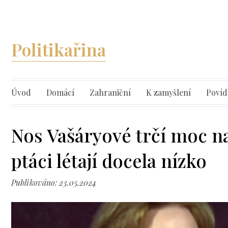
Politikařina
Úvod
Domácí
Zahraniční
K zamyšlení
Povíd
Nos Vašáryové trčí moc n
ptáci létají docela nízko
Publikováno: 23.05.2024