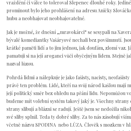
vraždění či válce to toleroval Slepenec dlouhé roky. Jedin
prominout bylo jeho prohlášení na adresu Aničky Slováčkov
hubu a neobhajovat neobhajovatelné.
Jak je možné, že dnešní „mravokárci“ se sesypali na Xave
bývalé komediantky Vašáryové nechali bez povšimnutí. Js
krátké paměti lidí a to jim jednou, jak doufám, zlomí vaz.
pamatuji si na její aroganci vůči obyčejným lidem. Stejně
nazval lůzou.
Pohrdá lidmi a nálepkuje je jako fašisty, nacisty, neofašisty
právě ten problém. Lidé, kteří na svůj národ kašlou mají m
její politický směr bez ohledu na přání lidu. Nepomůžou 
budeme mít volební systém takový jaký je. Všechny strany 
strany slibují a blázni se radují. Ještě jsem se nedožila ni
své sliby splnil. Teda ty dobré sliby. Za to nás zásobují vší
včetně názvu SPODINA nebo LŮZA. Člověk s mozkem v hlav