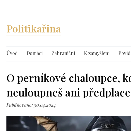
Politikařina
Úvod
Domácí
Zahraniční
K zamyšlení
Povíd
O perníkové chaloupce, kd
neuloupneš ani předplace
Publikováno: 30.04.2024