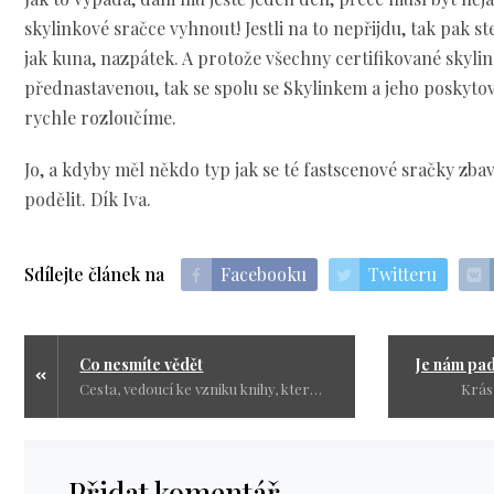
skylinkové sračce vyhnout! Jestli na to nepřijdu, tak pak st
jak kuna, nazpátek. A protože všechny certifikované skyli
přednastavenou, tak se spolu se Skylinkem a jeho poskyt
rychle rozloučíme.
Jo, a kdyby měl někdo typ jak se té fastscenové sračky zbavit
podělit. Dík Iva.
Sdílejte článek na
Facebooku
Twitteru
Co nesmíte vědět
Cesta, ved
Krás
Přidat komentář