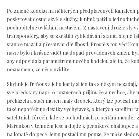
Po změně kodeku na některých předplacených kanálech p
poskytovat dosud skvělé služby, k nimž patřilo jednoduché,
pochopitelné ovládání nastavení. Z nastavení družic šly 
transpondéry, aby se zkrátilo vyhledávání stanic, stejně 
stanice mazat a přesouvat dle libosti. Prostě s tou věcičkou
navíc bylo i krásně vidět na dopad prováděných změn. Byl
aby odpovídala parametrům nového kodeku, ale to, že kod
neznamená, že něco uvidíte.
Skylink je frfňous a jeho karty si jen tak s někým nezadají,
své představy např. o rozměrech přijímače a nechce, aby
překážela a stačí mu jen malý drobek, který lze pověsit na 
také nepotřebuje desítky vychytávek, o kterých satelitní f
satelitních fórech, kde se po hodinách pročítání mouder z
Mařenkou v temném lese a dojde k perníkové chaloupce a m
na lopatě do pece. Jemu postačí mu pouze, že může sledova