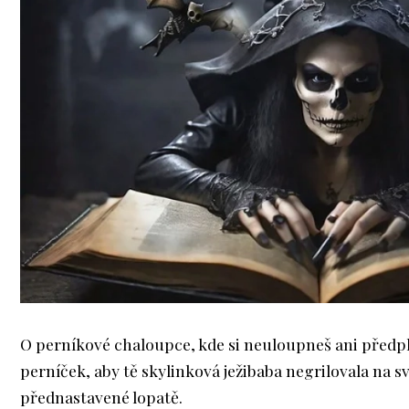
O perníkové chaloupce, kde si neuloupneš ani předp
perníček, aby tě skylinková ježibaba negrilovala na s
přednastavené lopatě.