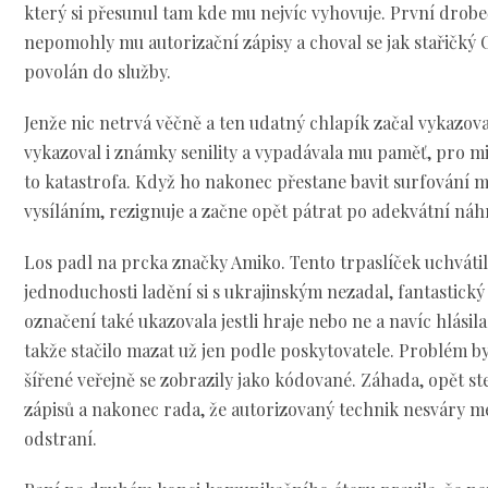
který si přesunul tam kde mu nejvíc vyhovuje. První drobe
nepomohly mu autorizační zápisy a choval se jak stařičký 
povolán do služby.
Jenže nic netrvá věčně a ten udatný chlapík začal vykazova
vykazoval i známky senility a vypadávala mu paměť, pro mi
to katastrofa. Když ho nakonec přestane bavit surfování 
vysíláním, rezignuje a začne opět pátrat po adekvátní náh
Los padl na prcka značky Amiko. Tento trpaslíček uchváti
jednoduchosti ladění si s ukrajinským nezadal, fantastický
označení také ukazovala jestli hraje nebo ne a navíc hlásil
takže stačilo mazat už jen podle poskytovatele. Problém by
šířené veřejně se zobrazily jako kódované. Záhada, opět st
zápisů a nakonec rada, že autorizovaný technik nesváry m
odstraní.