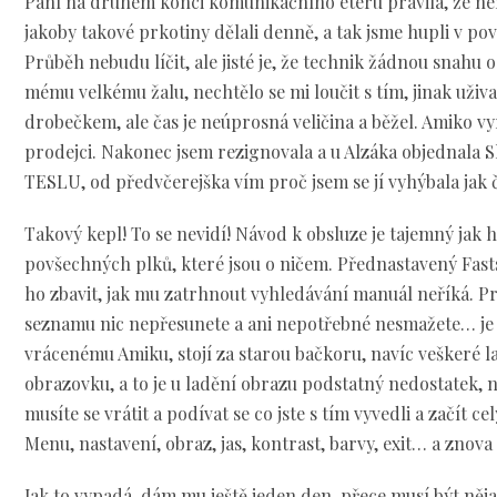
Paní na druhém konci komunikačního éteru pravila, že nen
jakoby takové prkotiny dělali denně, a tak jsme hupli v pov
Průběh nebudu líčit, ale jisté je, že technik žádnou snahu 
mému velkému žalu, nechtělo se mi loučit s tím, jinak uživ
drobečkem, ale čas je neúprosná veličina a běžel. Amiko vy
prodejci. Nakonec jsem rezignovala a u Alzáka objednala 
TESLU, od předvčerejška vím proč jsem se jí vyhýbala jak č
Takový kepl! To se nevidí! Návod k obsluze je tajemný jak 
povšechných plků, které jsou o ničem. Přednastavený Fasts
ho zbavit, jak mu zatrhnout vyhledávání manuál neříká. Pros
seznamu nic nepřesunete a ani nepotřebné nesmažete… je 
vrácenému Amiku, stojí za starou bačkoru, navíc veškeré l
obrazovku, a to je u ladění obrazu podstatný nedostatek, 
musíte se vrátit a podívat se co jste s tím vyvedli a začít 
Menu, nastavení, obraz, jas, kontrast, barvy, exit… a znova
Jak to vypadá, dám mu ještě jeden den, přece musí být nějaký