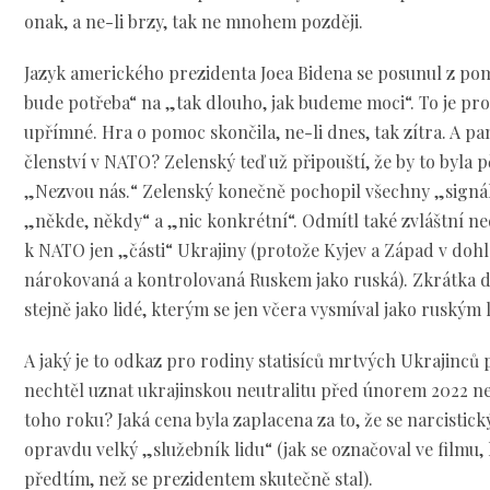
onak, a ne-li brzy, tak ne mnohem později.
Jazyk amerického prezidenta Joea Bidena se posunul z pom
bude potřeba“ na „tak dlouho, jak budeme moci“. To je p
upřímné. Hra o pomoc skončila, ne-li dnes, tak zítra. A pama
členství v NATO? Zelenský teď už připouští, že by to byla pě
„Nezvou nás.“ Zelenský konečně pochopil všechny „signál
„někde, někdy“ a „nic konkrétní“. Odmítl také zvláštní n
k NATO jen „části“ Ukrajiny (protože Kyjev a Západ v doh
nárokovaná a kontrolovaná Ruskem jako ruská). Zkrátka d
stejně jako lidé, kterým se jen včera vysmíval jako ruským
A jaký je to odkaz pro rodiny statisíců mrtvých Ukrajinců
nechtěl uznat ukrajinskou neutralitu před únorem 2022 
toho roku? Jaká cena byla zaplacena za to, že se narcistick
opravdu velký „služebník lidu“ (jak se označoval ve filmu,
předtím, než se prezidentem skutečně stal).