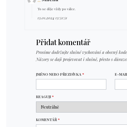
To se děje vždy po válce.
13.01.2024 13:51:51
Přidat komentář
Prosíme dodržujte slušné vychování a obecný kode
Názory se daji projevovat i slušně, přesto s důraz
JMÉNO NEBO PŘEZDÍVKA
*
E-MAI
REAGUJI
*
KOMENTÁŘ
*