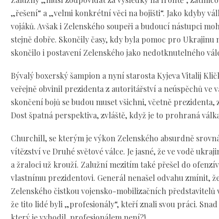
„řešení“ a „velmi konkrétní věci na bojišti“. Jako kdyby vá
vojáků. Avšak i Zelenského soupeři a budoucí nástupci mo
stejně dobře. Skončily časy, kdy byla pomoc pro Ukrajinu
skončilo i postavení Zelenského jako nedotknutelného vá
Bývalý boxerský šampion a nyní starosta Kyjeva Vitalij Kličk
veřejně obvinil prezidenta z autoritářství a neúspěchů ve v
skončení bojů se budou muset všichni, včetně prezidenta, 
Dost špatná perspektiva, zvláště, když je to prohraná válk
Churchill, se kterým je výkon Zelenského absurdně srovná
vítězství ve Druhé světové válce. Je jasné, že ve vodě ukraj
a žraloci už krouží. Zalužní mezitím také přešel do ofenzív
vlastnímu prezidentovi. Generál nenašel odvahu zmínit, že
Zelenského čistkou vojensko-mobilizačních představitelů v
že tito lidé byli „profesionály“, kteří znali svou práci. Sna
který je vyhodil, profesionálem není?!