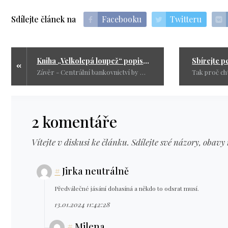
Sdílejte článek na
Facebooku
Twitteru
Kniha „Velkolepá loupež“ popisuje plánovanou konfiskaci majetku každého člověka při dalším finančním kolapsu
Závěr - Centrální bankovnictví by mělo být veřejnou službou. Samotná myšlenka, že by mělo být kontrolováno soukromými zájmy, je zdrojem všech současných problémů lidstva.
2 komentáře
Vítejte v diskusi ke článku. Sdílejte své názory, obavy 
#
Jirka neutrálně
Předválečné jásání dohasíná a někdo to odsrat musí.
13.01.2024 11:42:28
#
Milena