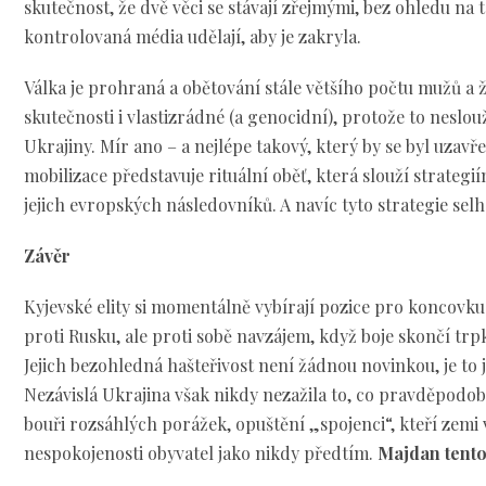
skutečnost, že dvě věci se stávají zřejmými, bez ohledu na 
kontrolovaná média udělají, aby je zakryla.
Válka je prohraná a obětování stále většího počtu mužů a ž
skutečnosti i vlastizrádné (a genocidní), protože to nesl
Ukrajiny. Mír ano – a nejlépe takový, který by se byl uzavř
mobilizace představuje rituální oběť, která slouží strate
jejich evropských následovníků. A navíc tyto strategie selh
Závěr
Kyjevské elity si momentálně vybírají pozice pro koncovku
proti Rusku, ale proti sobě navzájem, když boje skončí t
Jejich bezohledná hašteřivost není žádnou novinkou, je to
Nezávislá Ukrajina však nikdy nezažila to, co pravděpodo
bouři rozsáhlých porážek, opuštění „spojenci“, kteří zemi 
nespokojenosti obyvatel jako nikdy předtím.
Majdan tentok