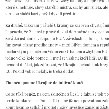
zachovává svůj prvek Clausewitzovy náhody a nepředvídate
které si nehraje, slovy starého mistra, šachy ani ruleta, al
v rukou slabší karty než kdykoli předtím.
Za druhé
, takzvaní přátelé Ukrajiny se zároveň chystají mi
Je pravda, že Zelenský právě dostal do značné míry symb
začátku jednání o vstupu do EU. V závislosti na tom, jak 
fungovat různé protihodnoty – mezi Bílým domem a repub
maďarským premiérem Viktorem Orbánem a zbytkem EU – 
jedno velké kolo pomoci. I nyní se však někteří lídři EU již 
nemohl dočkat, jak zdůrazní, že Ukrajina nebude tak br
EU. Pokud vůbec někdy, je třeba dodat.
Finanční pomoc Ukrajině definitivně končí
Co se týká peněz, na čem skutečně záleží, je fakt, že tok
tvrdé konkurence. Pomoc Ukrajině již není posvátnou zále
komplexního selhání protiofenzivy investice západní zástu