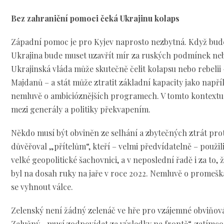
Bez zahraniční pomoci čeká Ukrajinu kolaps
Západní pomoc je pro Kyjev naprosto nezbytná. Když bude 
Ukrajina bude muset uzavřít mír za ruských podmínek nebo
Ukrajinská vláda může skutečně čelit kolapsu nebo rebelii
Majdanů – a stát může ztratit základní kapacity jako napří
nemluvě o ambicióznějších programech. V tomto kontextu 
mezi generály a politiky překvapením.
Někdo musí být obviněn ze selhání a zbytečných ztrát proti
důvěřoval „přítelům“, kteří – velmi předvídatelně – použil
velké geopolitické šachovnici, a v neposlední řadě i za to,
byl na dosah ruky na jaře v roce 2022. Nemluvě o promešk
se vyhnout válce.
Zelenský není žádný zelenáč ve hře pro vzájemné obviňová
Zalužný „musí zodpovídat za výsledky na frontě“, zatímc