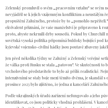
Zelenský promluvil o svém „pracovním vztahu“ se svým n
nevyjádřil se k jejich vzájemným konfliktům a neustálým ř
propuštění Zalužného, protože by to „pomohlo nepříteli.“ V
ekvivalent přiznání, že vaše manželství je připraveno k r
proto, abyste nekrmili drby sousedů. Pokud by Churchill n
sovětská vysoká politika připomíná buldoky bojující pod kob
kyjevské vojensko-civilní hádky jsou poutavě zbaveny jakék
Jen před několika týdny se Zalužný a Zelenský veřejně setka
že válka proti Rusku se stala „patovou“. Ve skutečnosti to b
vrcholového představitele to bylo až příliš realistické. Ne
intenzivními se staly boje mezi těmito dvěma, je skandál s
prosince 2023 bylo zjištěno, že jedna z kanceláří Zalužné
Podle ukrajinských úřadů zařízení nefungovalo a jeho pů
identifikovat, co jsou politicky vhodná prohlášení. V kanc