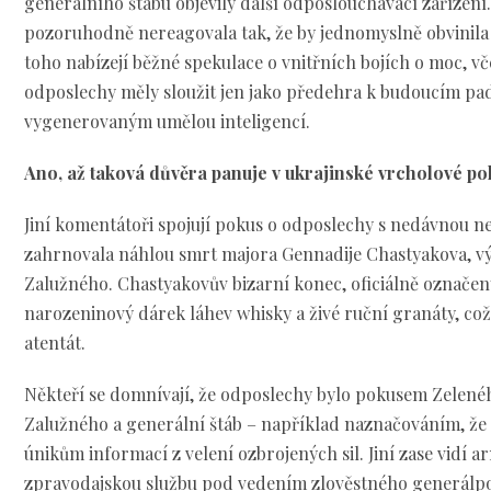
generálního štábu objevily další odposlouchávací zařízení
pozoruhodně nereagovala tak, že by jednomyslně obvinila
toho nabízejí běžné spekulace o vnitřních bojích o moc, v
odposlechy měly sloužit jen jako předehra k budoucím p
vygenerovaným umělou inteligencí.
Ano, až taková důvěra panuje v ukrajinské vrcholové poli
Jiní komentátoři spojují pokus o odposlechy s nedávnou ne
zahrnovala náhlou smrt majora Gennadije Chastyakova,
Zalužného. Chastyakovův bizarní konec, oficiálně označe
narozeninový dárek láhev whisky a živé ruční granáty, což
atentát.
Někteří se domnívají, že odposlechy bylo pokusem Zelené
Zalužného a generální štáb – například naznačováním, že p
únikům informací z velení ozbrojených sil. Jiní zase vidí a
zpravodajskou službu pod vedením zlověstného generálpo