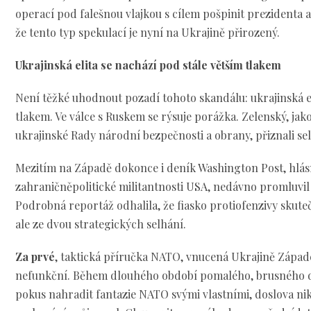
operací pod falešnou vlajkou s cílem pošpinit prezidenta a
že tento typ spekulací je nyní na Ukrajině přirozený.
Ukrajinská elita se nachází pod stále větším tlakem
Není těžké uhodnout pozadí tohoto skandálu: ukrajinská el
tlakem. Ve válce s Ruskem se rýsuje porážka. Zelenský, jako
ukrajinské Rady národní bezpečnosti a obrany, přiznali sel
Mezitím na Západě dokonce i deník Washington Post, hlás
zahraničněpolitické militantnosti USA, nedávno promluvil
Podrobná reportáž odhalila, že fiasko protiofenzivy skute
ale ze dvou strategických selhání.
Za prvé
, taktická příručka NATO, vnucená Ukrajině Západ
nefunkční. Během dlouhého období pomalého, brusného d
pokus nahradit fantazie NATO svými vlastními, doslova nik