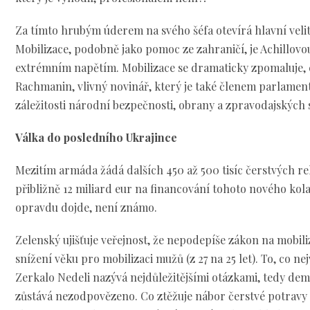
Za tímto hrubým úderem na svého šéfa otevírá hlavní veli
Mobilizace, podobně jako pomoc ze zahraničí, je Achillov
extrémním napětím. Mobilizace se dramaticky zpomaluje, c
Rachmanin, vlivný novinář, který je také členem parlamen
záležitosti národní bezpečnosti, obrany a zpravodajských 
Válka do posledního Ukrajince
Mezitím armáda žádá dalších 450 až 500 tisíc čerstvých re
přibližně 12 miliard eur na financování tohoto nového kol
opravdu dojde, není známo.
Zelenský ujišťuje veřejnost, že nepodepíše zákon na mobiliz
snížení věku pro mobilizaci mužů (z 27 na 25 let). To, co ne
Zerkalo Nedeli nazývá nejdůležitějšími otázkami, tedy de
zůstává nezodpovězeno. Co ztěžuje nábor čerstvé potravy 