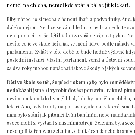
neměl na chleba, neměl kde spát a bál se jít k lékaři.
Blbý národ co si nechá vládnout lháři a podvodníky. Ano, j
daleko nejsou. Nechce se vám hledat pravda a necháte svoj
není pomoci a vaše děti budou za vaši netečnost pykat. Ne
nevíte co je ve škole učí a jak se mění učivo podle nálady v
parlamentu. Zvlášť v této době to bude hodně výživné když
poslední instanci. Vlastní parlament, senát a Ústavní soud
za dva roky mohou napáchat takové škody o jakých se vám
Děti ve škole se učí, že před rokem 1989 bylo zemědělstv
nedokázali jsme si vyrobit dovést potravin. Taková pito
nevím o nikom kdo by měl hlad, kdo by neměl na chleba, ne
lékaři. Ano, byly fronty na potraviny, ale na ty které jsme
nám bylo stání jak pitomci kvůli banánům nebo mandarin
ovoce mohl si vystačil s místními zd
roji. Zelenina byla sezó
nekoupili kořenovou zeleninu, cibuli, česnek nebo brambo