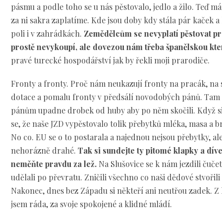
pásmu a podle toho se u nás pěstovalo, jedlo a žilo. Teď má
za ni sakra zaplatíme. Kde jsou doby kdy stála pár kaček a k
poli i v zahrádkách.
Zemědělcům se nevyplatí pěstovat p
prostě nevykoupí, ale dovezou nám třeba španělskou kter
pravé turecké hospodářství jak by řekli moji prarodiče.
Fronty a fronty. Proč nám neukazují fronty na pracák, na s
dotace a pomalu fronty v předsálí novodobých pánů. Tam 
pánům upadne drobek od huby aby po něm skočili. Když si
se, že naše JZD vypěstovalo tolik přebytků mléka, masa a b
No co. EU se o to postarala a najednou nejsou přebytky, ale 
nehorázně drahé.
Tak si sundejte ty pitomé klapky a díve
neměňte pravdu za lež.
Na Slušovice se k nám jezdili čučet 
udělali po převratu. Zničili všechno co naši dědové stvořil
Nakonec, dnes bez Západu si někteří ani neutřou zadek. Z l
jsem ráda, za svoje spokojené a klidné mládí.