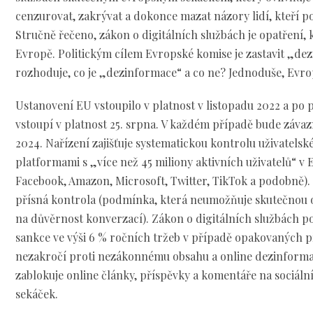
cenzurovat, zakrývat a dokonce mazat názory lidí, kteří po
Stručně řečeno, zákon o digitálních službách je opatření,
Evropě. Politickým cílem Evropské komise je zastavit „dez
rozhoduje, co je „dezinformace“ a co ne? Jednoduše, Evr
Ustanovení EU vstoupilo v platnost v listopadu 2022 a po 
vstoupí v platnost 25. srpna. V každém případě bude závaz
2024. Nařízení zajišťuje systematickou kontrolu uživatels
platformami s „více než 45 miliony aktivních uživatelů“ v 
Facebook, Amazon, Microsoft, Twitter, TikTok a podobně).
přísná kontrola (podmínka, která neumožňuje skutečnou
na důvěrnost konverzací). Zákon o digitálních službách po
sankce ve výši 6 % ročních tržeb v případě opakovaných př
nezakročí proti nezákonnému obsahu a online dezinforma
zablokuje online články, příspěvky a komentáře na sociáln
sekáček.