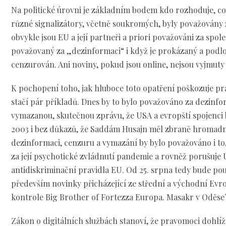
Na politické úrovni je základním bodem kdo rozhoduje, c
různé signalizátory, včetně soukromých, byly považovány z
obvykle jsou EU a její partneři a priori považováni za spol
považovaný za „dezinformaci“ i když je prokázaný a podl
cenzurován. Ani noviny, pokud jsou online, nejsou vyjmuty
K pochopení toho, jak hluboce toto opatření poškozuje p
stačí pár příkladů. Dnes by to bylo považováno za dezinf
vymazanou, skutečnou zprávu, že USA a evropští spojenci
2003 i bez důkazů, že Saddám Husajn měl zbraně hromadn
dezinformaci, cenzuru a vymazání by bylo považováno i to, 
za její psychotické zvládnutí pandemie a rovněž porušuje Ú
antidiskriminační pravidla EU. Od 25. srpna tedy bude po
především novinky přicházející ze střední a východní E
kontrole Big Brother of Fortezza Europa. Masakr v Oděse?
Zákon o digitálních službách stanoví, že pravomoci dohlíž