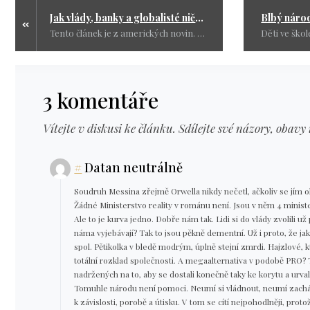
Jak vlády, banky a globalisté ničí miliony lidských životů
Tento článek je z amerických novin. Proč jsem ho sem dala? Protože ho klidně můžeme převést na celou Západní civilizaci a to včetně naší země. Jak se vám líbí budoucnost podle globalistů?
3 komentáře
Vítejte v diskusi ke článku. Sdílejte své názory, obavy 
#
Datan neutrálně
Soudruh Messina zřejmě Orwella nikdy nečetl, ačkoliv se jím ohán
Žádné Ministerstvo reality v románu není. Jsou v něm 4 ministe
Ale to je kurva jedno. Dobře nám tak. Lidi si do vlády zvolili už
náma vyjebávají? Tak to jsou pěkně dementní. Už i proto, že jak
spol. Pětikolka v bledě modrým, úplně stejní zmrdi. Hajzlové, k
totální rozklad společnosti. A megaalternativa v podobě PRO? T
nadržených na to, aby se dostali konečně taky ke korytu a urvali
Tomuhle národu není pomoci. Neumí si vládnout, neumí zach
k závislosti, porobě a útisku. V tom se cítí nejpohodlněji, prot