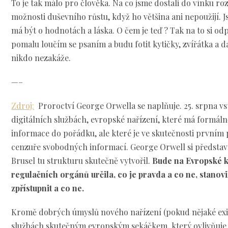
To je tak málo pro člověka. Na co jsme dostali do vínku r
možnosti duševního růstu, když ho většina ani nepoužijí. J
má být o hodnotách a láska. O čem je teď ? Tak na to si odp
pomalu loučím se psaním a budu fotit kytičky, zvířátka a da
nikdo nezakáže.
—–
Zdroj:
Proroctví George Orwella se naplňuje. 25. srpna vs
digitálních službách, evropské nařízení, které má formálně
informace do pořádku, ale které je ve skutečnosti první
cenzuře svobodných informací. George Orwell si představov
Brusel tu strukturu skutečně vytvořil.
Bude na Evropské ko
regulačních orgánů určila, co je pravda a co ne, stanovil
zpřístupnit a co ne.
Kromě dobrých úmyslů nového nařízení (pokud nějaké exist
službách skutečným evropským sekáčkem, který ovlivňuje 