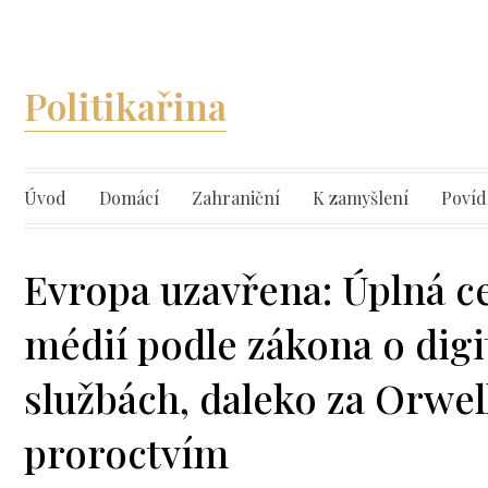
Politikařina
Úvod
Domácí
Zahraniční
K zamyšlení
Povíd
Evropa uzavřena: Úplná c
médií podle zákona o digi
službách, daleko za Orwe
proroctvím