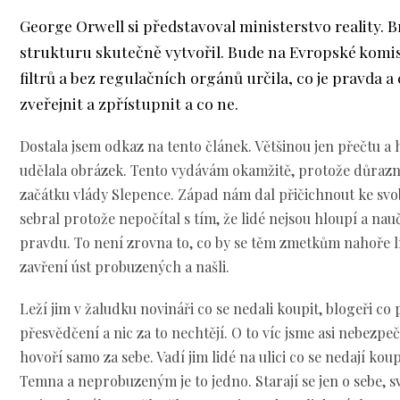
George Orwell si představoval ministerstvo reality. B
strukturu skutečně vytvořil. Bude na Evropské komis
filtrů a bez regulačních orgánů určila, co je pravda a 
zveřejnit a zpřístupnit a co ne.
Dostala jsem odkaz na tento článek. Většinou jen přečtu a 
udělala obrázek. Tento vydávám okamžitě, protože důrazně
začátku vlády Slepence. Západ nám dal přičichnout ke svo
sebral protože nepočítal s tím, že lidé nejsou hloupí a nau
pravdu. To není zrovna to, co by se těm zmetkům nahoře líb
zavření úst probuzených a našli.
Leží jim v žaludku novináři co se nedali koupit, blogeři co 
přesvědčení a nic za to nechtějí. O to víc jsme asi nebezp
hovoří samo za sebe. Vadí jim lidé na ulici co se nedají kou
Temna a neprobuzeným je to jedno. Starají se jen o sebe, s