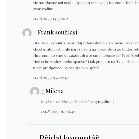
víc mu vlastně ani nejde. Byl jsem srdcovej Vlastenec. Teď už 
svou rodinu.
11.08.2023 14:57:00
#
Frank souhlasí
Drz hlavu vzhuuru, napreduj sebavedome a statocne. Pravda bo
chcel gratulovat.... ale narazil som na Tvoje slova ze budes foti
Hmmmm, to sme dogazdovali a to sme dobacovali! Tvoji "spo
Nedas im zasluzeneho spanku? I tak pripijem na Tvoje dalsie 
moje predpovede spred 55 rokov splnili.
11.08.2023 05:02:49
#
Milena
Když mi zakážou psát, tak něco vymyslím:-)
11.08.2023 10:38:41
Přidat komentář