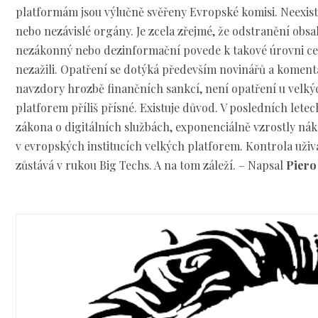
platformám jsou výlučně svěřeny Evropské komisi. Neexistu
nebo nezávislé orgány. Je zcela zřejmé, že odstranění ob
nezákonný nebo dezinformační povede k takové úrovni ce
nezažili. Opatření se dotýká především novinářů a komentá
navzdory hrozbě finančních sankcí, není opatření u velk
platforem příliš přísné. Existuje důvod. V posledních letec
zákona o digitálních službách, exponenciálně vzrostly nák
v evropských institucích velkých platforem. Kontrola uživ
zůstává v rukou Big Techs. A na tom záleží. – Napsal
Piero