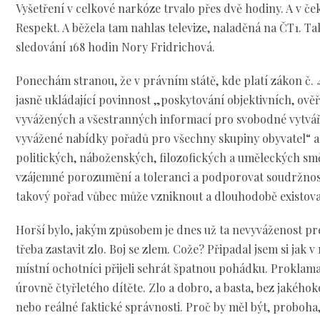
Vyšetření v celkové narkóze trvalo přes dvě hodiny. A v če
Respekt. A běžela tam nahlas televize, naladěná na ČT1. Ta
sledování 168 hodin Nory Fridrichová.
Ponechám stranou, že v právním státě, kde platí zákon č. 48
jasně ukládající povinnost „poskytování objektivních, ově
vyvážených a všestranných informací pro svobodné vytvář
vyvážené nabídky pořadů pro všechny skupiny obyvatel“ 
politických, náboženských, filozofických a uměleckých směr
vzájemné porozumění a toleranci a podporovat soudržnost 
takový pořad vůbec může vzniknout a dlouhodobě existova
Horší bylo, jakým způsobem je dnes už ta nevyváženost prez
třeba zastavit zlo. Boj se zlem. Cože? Připadal jsem si jak 
místní ochotníci přijeli sehrát špatnou pohádku. Proklama
úrovně čtyřletého dítěte. Zlo a dobro, a basta, bez jakého
nebo reálné faktické správnosti. Proč by měl být, proboha