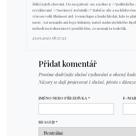
řídící jejich chování. I to negativní- no a jedno z \\\"politické
recyklovaný \\\"novinový zvěstník\\\" Babiš je zlo a na křídovém p
výzvou volit Slušnost atd. (vemu lupu a budu hledat, kdo to platil
navíc. Asi nenajdu ani logo tiskárny, natož zadavatelského Spo
nehodí na jednorázové použití těm, co nemají ta toaleťák.
25.01.2023 18:37:23
Přidat komentář
Prosíme dodržujte slušné vychování a obecný kode
Názory se daji projevovat i slušně, přesto s důraz
JMÉNO NEBO PŘEZDÍVKA
*
E-MAI
REAGUJI
*