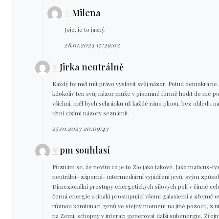
#
Milena
Jojo, je to jasný.
28.01.2023 17:29:03
#
Jirka neutrálně
Každý by měl mít právo vyslovit svůj názor. Potud demokracie.
kdokoliv ten svůj názor může v písemné formě hodit do mé poš
všichni, měl bych schránku už každé ráno plnou, bez ohledu na 
těmi cizími názory seznámit.
25.01.2023 20:09:43
#
pm souhlasí
Přiznám se, že nevím co je to Zlo jako takové. Jako maticus-f
neutrální- záporná- intermediární vyjádření jevů; svým způsobe
Dimezionální prostupy energetických silových polí v činné ce
černá energie a jinak) prostupující všemi galaxiemi a zřejmě ov
různou kombinací genů ve stejný moment na jiné pozoci], z ní
na Zemi, schopny v interaci generovat další subenergie. Zřejmě