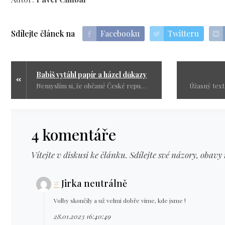
Sdílejte článek na
Facebooku
Twitteru
Babiš vytáhl papír a házel důkazy
Nemyslím si, že občané České republiky jsou nějaké ovce, kterým zavelí nějaký předseda nějaké strany, a to se týká i mě, a budou volit podle toho, jak si to přeje nějaký politik.
4 komentáře
Vítejte v diskusi ke článku. Sdílejte své názory, obavy 
#
Jirka neutrálně
Volby skončily a už velmi dobře víme, kde jsme !
28.01.2023 16:40:49