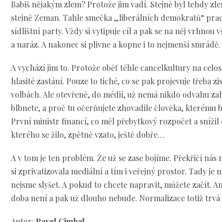
Babiš nějakým zlem? Protože jim vadí. Stejně byl tehdy z
stejně Zeman. Tahle smečka „liberálních demokratů“ prac
sídlištní party. Vždy si vytipuje cíl a pak se na něj vrhnou
a naráz. A nakonec si plivne a kopne i to nejmenší smrádě.
A vychází jim to. Protože oběť téhle cancelkultury na celo
hlasité zastání. Pouze to tiché, co se pak projevuje třeba z
volbách. Ale otevřeně, do médií, už nemá nikdo odvahu zahl
blbnete, a proč tu očerňujete zhovadile člověka, kterému b
První ministr financí, co měl přebytkový rozpočet a snížil
kterého se žilo, zpětně vzato, ještě dobře…
A v tom je ten problém. Že už se zase bojíme. Překřičí nás
si zprivatizovala mediální a tím i veřejný prostor. Tady je n
nejsme slyšet. A pokud to chcete napravit, můžete začít. A
doba není a pak už dlouho nebude. Normalizace totiž trv
Autor:
Pavel Cimbal