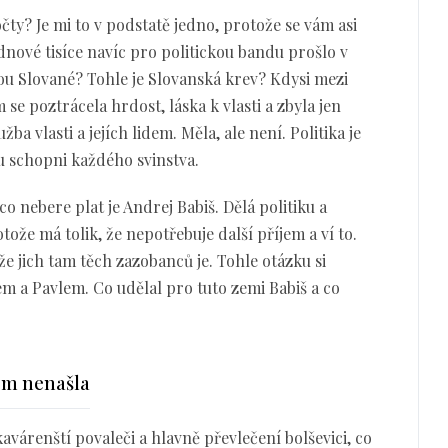
počty? Je mi to v podstatě jedno, protože se vám asi
ednové tisíce navíc pro politickou bandu prošlo v
sou Slované? Tohle je Slovanská krev? Kdysi mezi
e poztrácela hrdost, láska k vlasti a zbyla jen
žba vlasti a jejích lidem. Měla, ale není. Politika je
ou schopni každého svinstva.
o nebere plat je Andrej Babiš. Dělá politiku a
ože má tolik, že nepotřebuje další příjem a ví to.
a že jich tam těch zazobanců je. Tohle otázku si
em a Pavlem. Co udělal pro tuto zemi Babiš a co
em nenašla
 kavárenští povaleči a hlavně převlečení bolševici, co