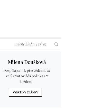
Hledat
Milena Doušková
Dospěla jsem k přesvědčení, že
celý život ovládá politika a v
každém…
VŠECHNY ČLÁNKY