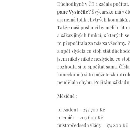
Důchodkyně v ČT 1 začala počítat
pane Vystrčile?
Švýcarsko má 7 čl
asi nemá tolik chytrých koumáků.
Takže naši poslanci by měli brát
a zákaz jiných funkcí, z kterých 
to přepočítala za nás za všechny. 
a opět slyšela co stojí stát důchod
jsem nikdy nikde neslyšela, co sto
rozhodla si to spočítat sama. Čísl
koneckonců si to můžete zkontrolo
neudělala chybu. Počítám základní
Měsíčně :
prezident – 252 700 Kč
premiér – 203 600 Kč
místopředseda vlády – 174 800 Kč