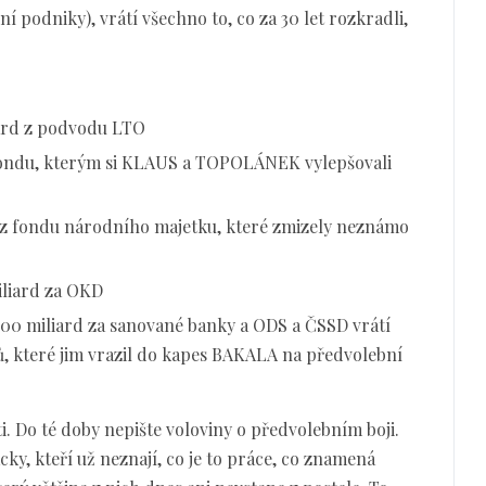
ní podniky), vrátí všechno to, co za 30 let rozkradli,
iard z podvodu LTO
fondu, kterým si KLAUS a TOPOLÁNEK vylepšovali
 z fondu národního majetku, které zmizely neznámo
iliard za OKD
 200 miliard za sanované banky a ODS a ČSSD vrátí
, které jim vrazil do kapes BAKALA na předvolební
. Do té doby nepište voloviny o předvolebním boji.
acky, kteří už neznají, co je to práce, co znamená