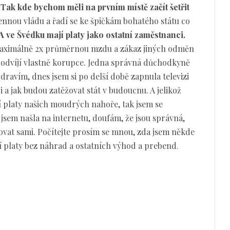
.
Tak kde bychom měli na prvním místě začít šetřit
ennou vládu a řadí se ke špičkám bohatého státu co
A ve Švédku mají platy jako ostatní zaměstnanci.
 maximálně 2x průměrnou mzdu a zákaz jiných odměn
se odvíjí vlastně korupce. Jedna správná důchodkyně
Zdravím, dnes jsem si po delší době zapnula televizi
ci a jak budou zatěžovat stát v budoucnu. A jelikož
jí platy našich moudrých nahoře, tak jsem se
a jsem našla na internetu, doufám, že jsou správná,
vat sami. Počítejte prosím se mnou, zda jsem někde
 platy bez náhrad a ostatních výhod a prebend.