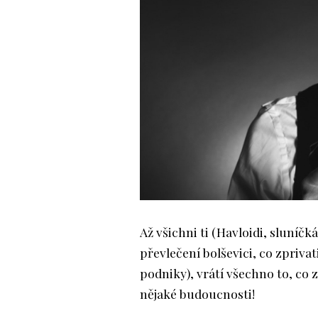
Až všichni ti (Havloidi, sluníčk
převlečení bolševici, co zprivat
podniky), vrátí všechno to, co 
nějaké budoucnosti!