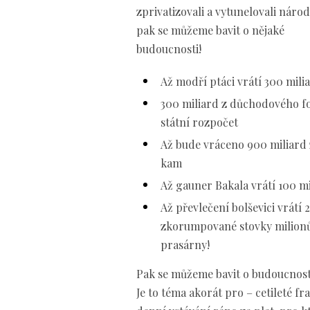
zprivatizovali a vytunelovali národ
pak se můžeme bavit o nějaké
budoucnosti!
Až modří ptáci vrátí 300 mil
300 miliard z důchodového 
státní rozpočet
Až bude vráceno 900 miliard
kam
Až gauner Bakala vrátí 100 m
Až převlečení bolševici vrátí
zkorumpované stovky milionů
prasárny!
Pak se můžeme bavit o budoucnosti
Je to téma akorát pro – cetileté fr