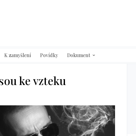
K zamyšlení
Povídky
Dokument
sou ke vzteku