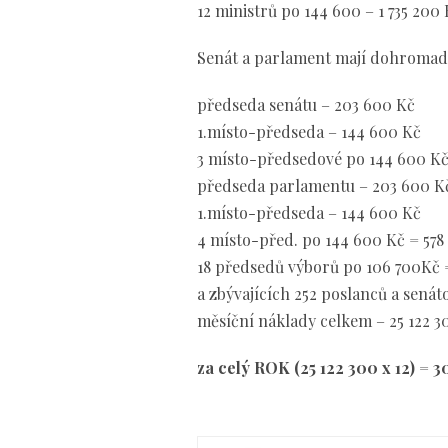
12 ministrů po 144 600 – 1 735 200
Senát a parlament mají dohromady
předseda senátu – 203 600 Kč
1.místo-předseda – 144 600 Kč
3 místo-předsedové po 144 600 Kč
předseda parlamentu – 203 600 K
1.místo-předseda – 144 600 Kč
4 místo-před. po 144 600 Kč = 578
18 předsedů výborů po 106 700Kč 
a zbývajících 252 poslanců a senát
měsíční náklady celkem – 25 122 3
za celý ROK (25 122 300 x 12) = 