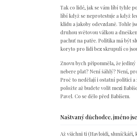
Tak co lidé, jak se vám líbí tyhle 
líbí když se neprotestuje a když l
klidu a jakoby odevzdaně. Tohle j
druhou světovou válkou a dneškem s
pachuť na patře. Politika má být slu
koryto pro lidi bez skrupulí co js
Znovu bych připomněla, že jediný c
nebere plat? Není šáhlý? Není, prot
Proč to nedělají i ostatní politici 
položte až budete volit mezi Babiš
Pavel. Co se dělo před Babišem.
Naštvaný důchodce, jméno js
Až všichni ti (Havloidi, sluníčkáři,