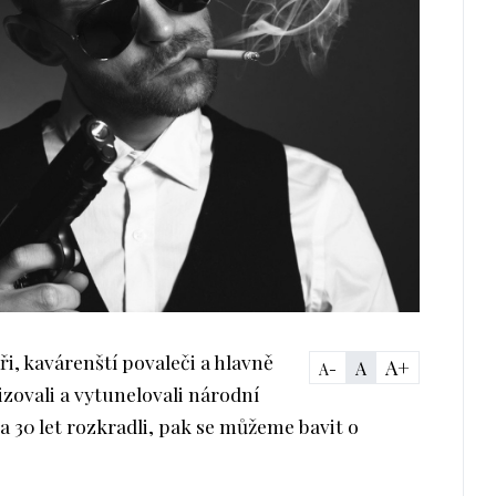
áři, kavárenští povaleči a hlavně
A+
A
A-
izovali a vytunelovali národní
za 30 let rozkradli, pak se můžeme bavit o