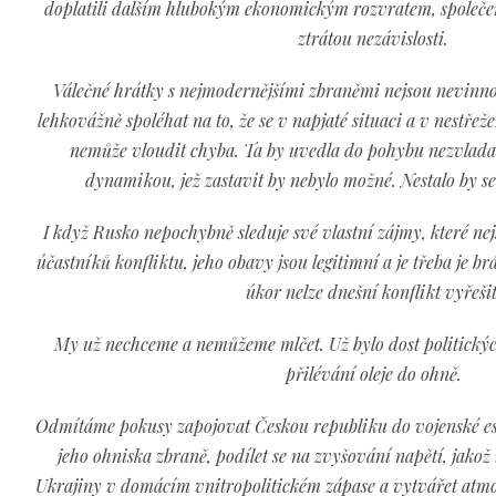
doplatili dalším hlubokým ekonomickým rozvratem, společens
ztrátou nezávislosti.
Válečné hrátky s nejmodernějšími zbraněmi nejsou nevinn
lehkovážně spoléhat na to, že se v napjaté situaci a v nestřež
nemůže vloudit chyba. Ta by uvedla do pohybu nezvladat
dynamikou, jež zastavit by nebylo možné. Nestalo by se
I když Rusko nepochybně sleduje své vlastní zájmy, které nej
účastníků konfliktu, jeho obavy jsou legitimní a je třeba je b
úkor nelze dnešní konflikt vyřešit
My už nechceme a nemůžeme mlčet. Už bylo dost politickýc
přilévání oleje do ohně.
Odmítáme pokusy zapojovat Českou republiku do vojenské es
jeho ohniska zbraně, podílet se na zvyšování napětí, jakož
Ukrajiny v domácím vnitropolitickém zápase a vytvářet atmos