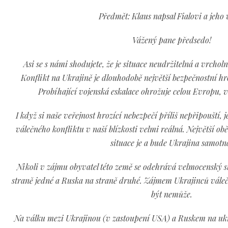
Předmět: Klaus napsal Fialovi a jeho 
Vážený pane předsedo!
Asi se s námi shodujete, že je situace neudržitelná a vrcho
Konflikt na Ukrajině je dlouhodobě největší bezpečnostní h
Probíhající vojenská eskalace ohrožuje celou Evropu, v
I když si naše veřejnost hrozící nebezpečí příliš nepřipouští
válečného konfliktu v naší blízkosti velmi reálná. Největší o
situace je a bude Ukrajina samotn
Nikoli v zájmu obyvatel této země se odehrává velmocenský s
straně jedné a Ruska na straně druhé. Zájmem Ukrajinců válečn
být nemůže.
Na válku mezi Ukrajinou (v zastoupení USA) a Ruskem na uk