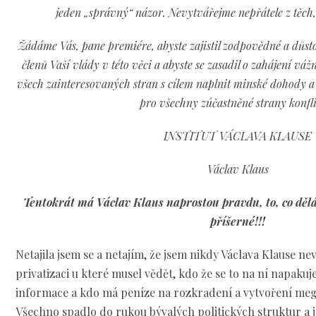
jeden „správný“ názor. Nevytvářejme nepřátele z těch, 
Žádáme Vás, pane premiére, abyste zajistil zodpovědné a důst
členů Vaší vlády v této věci a abyste se zasadil o zahájení v
všech zainteresovaných stran s cílem naplnit minské dohody a
pro všechny zúčastněné strany konfl
INSTITUT VÁCLAVA KLAUSE
Václav Klaus
Tentokrát má Václav Klaus naprostou pravdu, to, co dělá
příšerné!!!
Netajila jsem se a netajím, že jsem nikdy Václava Klause n
privatizaci u které musel vědět, kdo že se to na ní napaku
informace a kdo má peníze na rozkradení a vytvoření meg
Všechno spadlo do rukou bývalých politických struktur a 