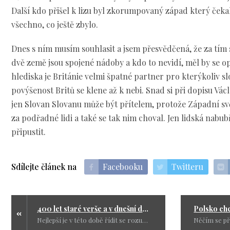
Další kdo přišel k lizu byl zkorumpovaný západ který čekal
všechno, co ještě zbylo.
Dnes s ním musím souhlasit a jsem přesvědčená, že za tím s
dvě země jsou spojené nádoby a kdo to nevidí, měl by se op
hlediska je Británie velmi špatné partner pro kterýkoliv 
povýšenost Britů se klene až k nebi. Snad si při dopisu Vác
jen Slovan Slovanu může být přítelem, protože Západní sv
za podřadné lidi a také se tak nim choval. Jen lidská nabub
připustit.
Sdílejte článek na
Facebooku
Twitteru
400 let staré verše a v dnešní době platí ještě víc
Nejlepší je v této době řídit se rozumem a srdcem v jedné ruce. Pak se podívat na historická fakta a pak se pokusit dát slovu zase ten jeho pravý význam který postupem naší dobu ztratilo.