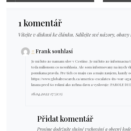
1 komentář
Vítejte v diskusi ke článku. Sdílejte své názory, obavy 
#
Frank souhlasí
Je mi luto ze namam slov v Cestine. Je mi luto ze informacna 
teda milionom co nesuhlasia. Ale som informovany na inych vl
ponukana pravda. Pre tich co maju cas a maju zaujem, kazdy od
https://www.globalresearch.ca/america-escalates-its-war-ag
knaza pred 60 rokmi ako zehna davu a vyslovuje: PAROLE DI D
18.04.2022 17:51:15
Přidat komentář
Prosíme dodržujte slušné vychování a obecný kode