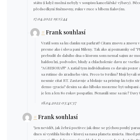
státu (i když možná nebyly v soupisu kancelářské výbavy). Ně
předsedkyní Sněmovny, ruku v ruce s blbem fialovým.
17.04.2022 19:15:44
#
Frank souhlasí
Vratil som sa ku clanku uz parkrat! Citam znovu a znovu 
presne ako i slova pani Mileny. Tak ako aj poznamky od "
prebudit do dalsiho dna o ktorom som nemal sajnu ze moz
haldou lzi, podvodov, bludy a chlacholenie davu ze vsetko
"AGRESORA!!!" A zatial tym individualom co davaju pozor a
sa rutime do zradneho viru. Preco to tvrdim? Moji byvali s
nesmie citat RT. Zastavuje a blokuje sa pristup ku tejto s
demo-gracia? desim sa ako hlboko mozeme byt udupani 
je len a len 80 rokov pospatku. Nenauili sme sa nic? Davy 
18.04.2022 03:41:37
#
Frank souhlasí
"jen nevidět, jak žebrá poctivec jak dme se pýchou pouhý parazi
dnes si vystihla biedu v ktorej sa nasa planeta zmieta. Hned p