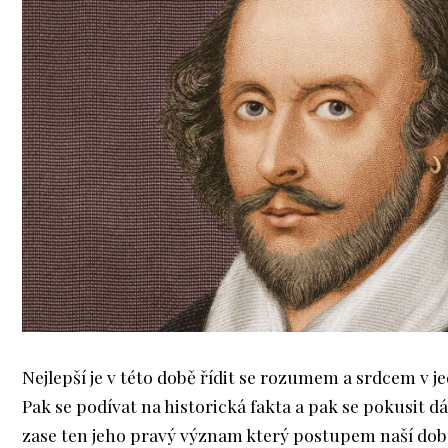
Nejlepší je v této době řídit se rozumem a srdcem v j
Pak se podívat na historická fakta a pak se pokusit dá
zase ten jeho pravý význam který postupem naší dobu