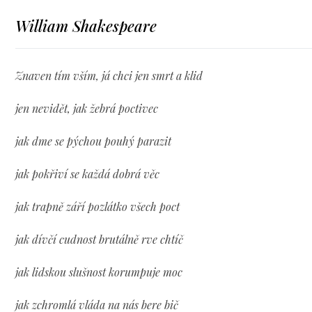
William Shakespeare
Znaven tím vším, já chci jen smrt a klid
jen nevidět, jak žebrá poctivec
jak dme se pýchou pouhý parazit
jak pokřiví se každá dobrá věc
jak trapně září pozlátko všech poct
jak dívčí cudnost brutálně rve chtíč
jak lidskou slušnost korumpuje moc
jak zchromlá vláda na nás bere bič