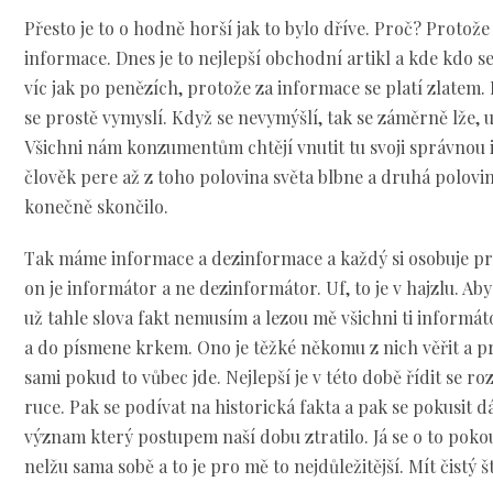
Přesto je to o hodně horší jak to bylo dříve. Proč? Protož
informace. Dnes je to nejlepší obchodní artikl a kde kdo s
víc jak po penězích, protože za informace se platí zlatem.
se prostě vymyslí. Když se nevymýšlí, tak se záměrně lže, 
Všichni nám konzumentům chtějí vnutit tu svoji správnou i
člověk pere až z toho polovina světa blbne a druhá polovin
konečně skončilo.
Tak máme informace a dezinformace a každý si osobuje prá
on je informátor a ne dezinformátor. Uf, to je v hajzlu. Aby
už tahle slova fakt nemusím a lezou mě všichni ti informát
a do písmene krkem. Ono je těžké někomu z nich věřit a pr
sami pokud to vůbec jde. Nejlepší je v této době řídit se 
ruce. Pak se podívat na historická fakta a pak se pokusit d
význam který postupem naší dobu ztratilo. Já se o to pok
nelžu sama sobě a to je pro mě to nejdůležitější. Mít čistý št