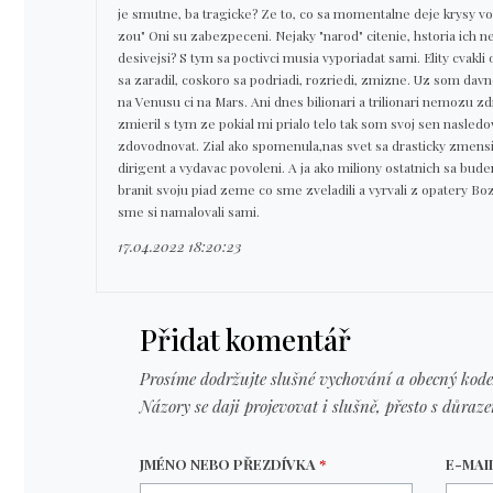
je smutne, ba tragicke? Ze to, co sa momentalne deje krysy v
zou" Oni su zabezpeceni. Nejaky "narod" citenie, hstoria ich n
desivejsi? S tym sa poctivci musia vyporiadat sami. Elity cvak
sa zaradil, coskoro sa podriadi, rozriedi, zmizne. Uz som dav
na Venusu ci na Mars. Ani dnes bilionari a trilionari nemozu z
zmieril s tym ze pokial mi prialo telo tak som svoj sen nasled
zdovodnovat. Zial ako spomenula,nas svet sa drasticky zmensil
dirigent a vydavac povoleni. A ja ako miliony ostatnich sa bu
branit svoju piad zeme co sme zveladili a vyrvali z opatery Bo
sme si namalovali sami.
17.04.2022 18:20:23
Přidat komentář
Prosíme dodržujte slušné vychování a obecný kode
Názory se daji projevovat i slušně, přesto s důraz
JMÉNO NEBO PŘEZDÍVKA
*
E-MAI