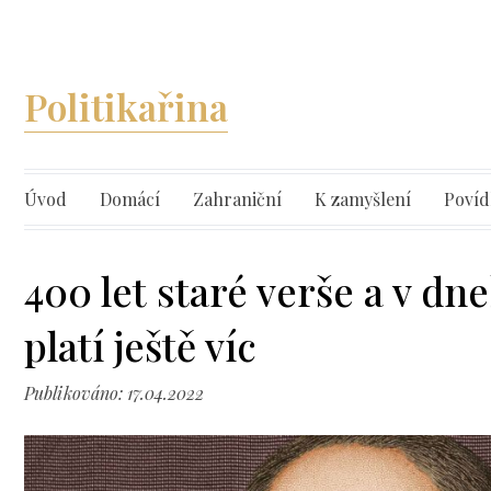
Politikařina
Úvod
Domácí
Zahraniční
K zamyšlení
Povíd
400 let staré verše a v dn
platí ještě víc
Publikováno: 17.04.2022