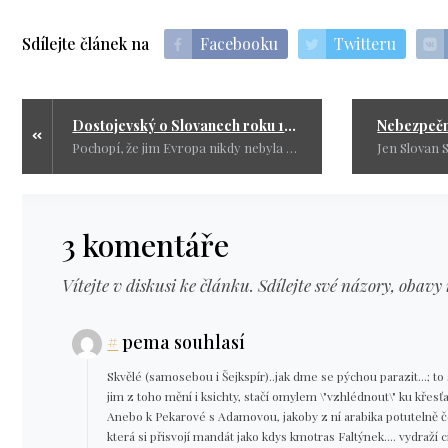
Sdílejte článek na
Facebooku
Twitteru
Dostojevský o Slovanech roku 1877
Pochopí, že jim Evropa nikdy nebyla a nebude nakloněna, a že pokud existují jako národ, tedy jen proto, že tu byl ten obrovský magnet – Rusko, které je všechny k sobě nezadržitelně přitahuje a tak uchovává jejich celistvost a jednotu.
3 komentáře
Vítejte v diskusi ke článku. Sdílejte své názory, obavy 
#
pema souhlasí
Skvělé (samosebou i Šejkspír)..jak dme se pýchou parazit...; 
jim z toho mění i ksichty, stačí omylem \"vzhlédnout\" ku křes
Anebo k Pekarové s Adamovou, jakoby z ní arabika potutelně čouh
která si přisvojí mandát jako kdys kmotras Faltýnek.... vydraží