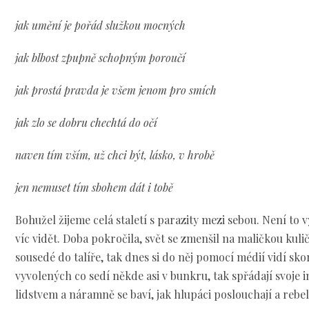
jak umění je pořád služkou mocných
jak blbost zpupně schopným poroučí
jak prostá pravda je všem jenom pro smích
jak zlo se dobru chechtá do očí
naven tím vším, už chci být, lásko, v hrobě
jen nemuset tím sbohem dát i tobě
Bohužel žijeme celá staletí s parazity mezi sebou. Není to 
víc vidět. Doba pokročila, svět se zmenšil na maličkou kuličk
sousedé do talíře, tak dnes si do něj pomocí médií vidí skor
vyvolených co sedí někde asi v bunkru, tak spřádají svoje in
lidstvem a náramně se baví, jak hlupáci poslouchají a rebel