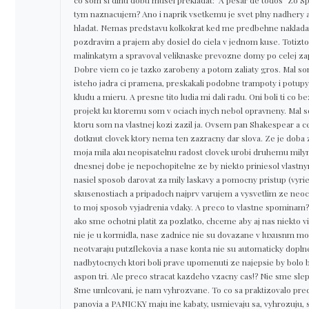
co som si dlhu dobu musel prekladat: "A pesar de todos" Zo Sp
tym naznacujem? Ano i naprik vsetkemu je svet plny nadhery 
hladat. Nemas predstavu kolkokrat ked me predbehne nakladak
pozdravim a prajem aby dosiel do ciela v jednom kuse. Totizto
malinkatym a spravoval veliknaske prevozne domy po celej zap
Dobre viem co je tazko zarobeny a potom zaliaty gros. Mal som
isteho jadra ci pramena, preskakali podobne trampoty i potupy
kludu a mieru. A presne tito ludia mi dali radu. Oni boli ti co 
projekt ku ktoremu som v ociach inych nebol opravneny. Mal s
ktoru som na vlastnej kozi zazil ja. Ovsem pan Shakespear a 
dotknut clovek ktory nema ten zazracny dar slova. Ze je doba z
moja mila aku neopisatelnu radost clovek urobi druhemu mil
dnesnej dobe je nepochopitelne ze by niekto priniesol vlastn
nasiel sposob darovat za mily laskavy a pomocny pristup (vyri
skusenostiach a pripadoch najprv varujem a vysvetlim ze neocak
to moj sposob vyjadrenia vdaky. A preco to vlastne spominam
ako sme ochotni platit za pozlatko, chceme aby aj nas niekto vi
nie je u kormidla, nase zadnice nie su dovazane v luxusnm mob
neotvaraju putzflekovia a nase konta nie su automaticky dopln
nadbytocnych ktori boli prave upomenuti ze najepsie by bolo 
aspon tri. Ale preco stracat kazdeho vzacny cas!? Nie sme slepi
Sme umlcovani, je nam vyhrozvane. To co sa praktizovalo pred
panovia a PANICKY maju ine kabaty, usmievaju sa, vyhrozuju, 