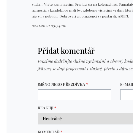
sudu.... Viete kam mierim. Frantici uz na kolenach su. Pamat
namestia a kandelabre mali byt zdobene visiacimi vrahmi ktori
nie su a nebudu. Dobroseri a pomatenci sa postarali. AMEN.
02.11.2020 03:34:00
Přidat komentář
Prosíme dodržujte slušné vychování a obecný kode
Názory se daji projevovat i slušně, přesto s důraz
JMÉNO NEBO PŘEZDÍVKA
*
E-MAI
REAGUJI
*
KOMENTÁŘ
*