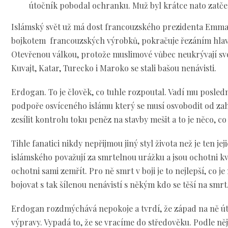
útočník pobodal ochranku. Muž byl krátce nato zatče
Islámský svět už má dost francouzského prezidenta Emma
bojkotem francouzských výrobků, pokračuje řezáním hlav,
Otevřenou válkou, protože muslimové vůbec neukrývají svo
Kuvajt, Katar, Turecko i Maroko se stali bašou nenávisti.
Erdogan. To je člověk, co tuhle rozpoutal. Vadí mu posle
podpoře osvíceného islámu který se musí osvobodit od zahr
zesílit kontrolu toku peněz na stavby mešit a to je něco, 
Tihle fanatici nikdy nepřijmou jiný styl života než je ten je
islámského považují za smrtelnou urážku a jsou ochotni kvů
ochotni sami zemřít. Pro ně smrt v boji je to nejlepší, co j
bojovat s tak šílenou nenávistí s někým kdo se těší na smrt
Erdogan rozdmýchává nepokoje a tvrdí, že západ na ně úto
výpravy. Vypadá to, že se vracíme do středověku. Podle něj 