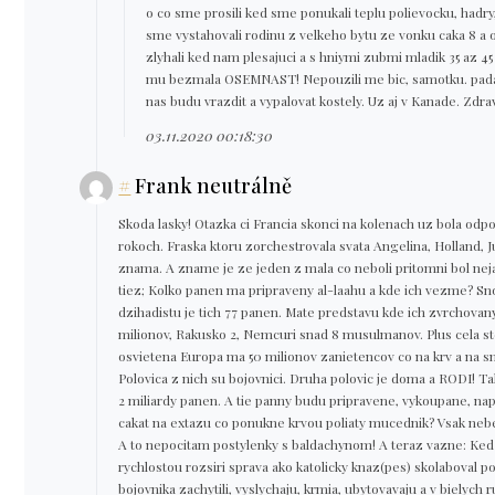
o co sme prosili ked sme ponukali teplu polievocku, hadry,
sme vystahovali rodinu z velkeho bytu ze vonku caka 8 a o
zlyhali ked nam plesajuci a s hniymi zubmi mladik 35 az 45 
mu bezmala OSEMNAST! Nepouzili me bic, samotku. pada
nas budu vrazdit a vypalovat kostely. Uz aj v Kanade. Zdra
03.11.2020 00:18:30
#
Frank neutrálně
Skoda lasky! Otazka ci Francia skonci na kolenach uz bola o
rokoch. Fraska ktoru zorchestrovala svata Angelina, Holland, 
znama. A zname je ze jeden z mala co neboli pritomni bol ne
tiez; Kolko panen ma pripraveny al-laahu a kde ich vezme? 
dzihadistu je tich 77 panen. Mate predstavu kde ich zvrchova
milionov, Rakusko 2, Nemcuri snad 8 musulmanov. Plus cela s
osvietena Europa ma 50 milionov zanietencov co na krv a na sm
Polovica z nich su bojovnici. Druha polovic je doma a RODI! Ta
2 miliardy panen. A tie panny budu pripravene, vykoupane, n
cakat na extazu co ponukne krvou poliaty mucednik? Vsak neb
A to nepocitam postylenky s baldachynom! A teraz vazne: Ke
rychlostou rozsiri sprava ako katolicky knaz(pes) skolaboval po
bojovnika zachytili, vyslychaju, krmia, ubytovavaju a v bielych