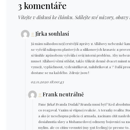
3 komentáře
Vítejte v diskusi ke článku. Sdílejte své názory, obavy 
#
Jirka souhlasí
Já mám náhodou nejčerstvější zprávy z Alláhovy nebezské kan
se vyřešil nákupem plastových a silikonových krasavic z proven
si tímhle způsobem vyřešila i svůj interní problém. Aby nebez
muset Alláhovi věrní střídat, takže třikrát denně dvacet minu
vymejt, vypláchnout, vydesinfikovat, nalubrikovat a \" Další pro
dostane se na každého. Zdroje jsou !
02.11.2020 18:00:43
#
Frank neutrálně
Pane Jirka! Svanda Dudak? Sranda musi byt? Ked absolutne 
co reagoval. Vazim si vtipnej reakcie. A terazky realita: 
a ako je neschopna policia ci armada, zacinam citit nasled
dosiahnutia slavy a Mohamedovej odmeny bojovnici sa z
mylim. ale co citim vovnutri (my gut feeling) je presne t