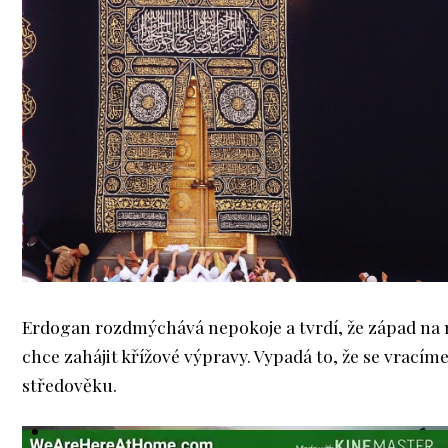
Erdogan rozdmýchává nepokoje a tvrdí, že západ na 
chce zahájit křížové výpravy. Vypadá to, že se vracím
středověku.
Video