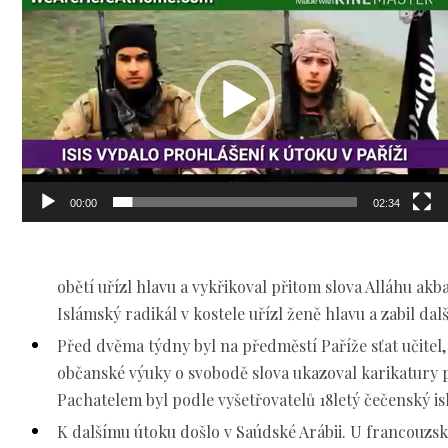
přehrávač
00:00
02:34
obětí uřízl hlavu a vykřikoval přitom slova Alláhu akba
Islámský radikál v kostele uřízl ženě hlavu a zabil dal
Před dvěma týdny byl na předměstí Paříže sťat učitel
občanské výuky o svobodě slova ukazoval karikatur
Pachatelem byl podle vyšetřovatelů 18letý čečenský is
K dalšímu útoku došlo v Saúdské Arábii. U francouzs