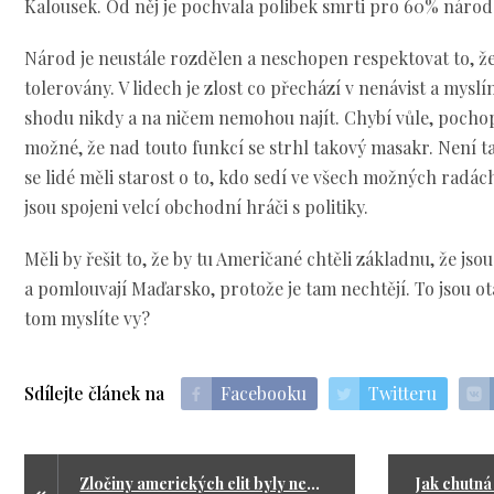
Kalousek. Od něj je pochvala polibek smrti pro 60% národa
Národ je neustále rozdělen a neschopen respektovat to, že
tolerovány. V lidech je zlost co přechází v nenávist a mysl
shodu nikdy a na ničem nemohou najít. Chybí vůle, pochope
možné, že nad touto funkcí se strhl takový masakr. Není ta
se lidé měli starost o to, kdo sedí ve všech možných radách,
jsou spojeni velcí obchodní hráči s politiky.
Měli by řešit to, že by tu Američané chtěli základnu, že jso
a pomlouvají Maďarsko, protože je tam nechtějí. To jsou otáz
tom myslíte vy?
Sdílejte článek na
Facebooku
Twitteru
Zločiny amerických elit byly nemilosrdné