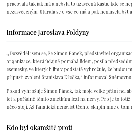
pracovala tak jak má a nebyla to uzavřená kasta, kde se ne
nezasvěceným. Starala se o vše co má a pak nemusela bý
Informace Jaroslava Foldyny
„Dozvěděl jsem se, že Šimon Pánek, představitel organizace
organizace, která údajně pomáhá lidem, posílá předsedům
esemesky, ve kterých jim v podstatě vyhrožuje, že budou m
připustí zvolení Stanislava Křečka,“ informoval Sněmovnu
Pokud vyhrožuje Šimon Pánek, tak moje velké přání ne, aby
let a pořádně těmto zmetkům lezl na nervy. Pro je to totiž
něco stojí. Až fanatická nenávist těchto skupin mne o tom 
Kdo byl okamžitě proti