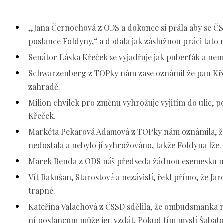
„Jana Černochová z ODS a dokonce si přála aby se ČS
poslance Foldyny,“ a dodala jak záslužnou práci tato 
Senátor Láska Křeček se vyjadřuje jak puberťák a ne
Schwarzenberg z TOPky nám zase oznámil že pan Kře
zahradě.
Milion chvilek pro změnu vyhrožuje vyjitím do ulic, 
Křeček.
Markéta Pekarová Adamová z TOPky nám oznámila, 
nedostala a nebylo jí vyhrožováno, takže Foldyna lže.
Marek Benda z ODS náš předseda žádnou esemesku n
Vít Rakušan, Starostové a nezávislí, řekl přímo, že Jaro
trapné.
Kateřina Valachová z ČSSD sdělila, že ombudsmanka m
ní poslancům může jen vzdát. Pokud tím myslí Šabatov