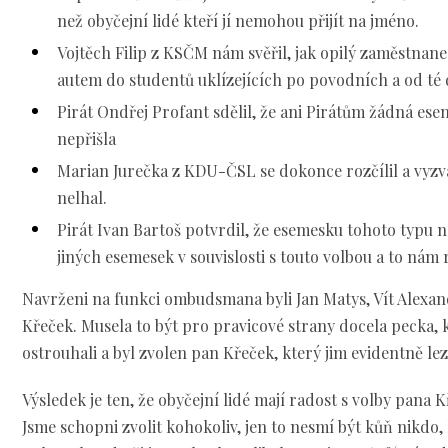
než obyčejní lidé kteří jí nemohou přijít na jméno.
Vojtěch Filip z KSČM nám svěřil, jak opilý zaměstnanec
autem do studentů uklízejících po povodních a od té d
Pirát Ondřej Profant sdělil, že ani Pirátům žádná e
nepřišla
Marian Jurečka z KDU-ČSL se dokonce rozčílil a vyzv
nelhal.
Pirát Ivan Bartoš potvrdil, že esemesku tohoto typu 
jiných esemesek v souvislosti s touto volbou a to nám 
Navrženi na funkci ombudsmana byli Jan Matys, Vít Alexan
Křeček. Musela to být pro pravicové strany docela pecka, k
ostrouhali a byl zvolen pan Křeček, který jim evidentně le
Výsledek je ten, že obyčejní lidé mají radost s volby pana 
Jsme schopni zvolit kohokoliv, jen to nesmí být kůň nikdo