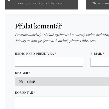
Zločiny amerických 
Přidat komentář
Prosíme dodržujte slušné vychování a obecný kodex diskutuj
Názory se daji projevovat i slušně, přesto s důrazem.
JMÉNO NEBO PŘEZDÍVKA
*
E-MAIL
*
REAGUJI
*
KOMENTÁŘ
*