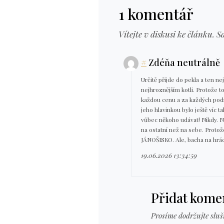
1 komentář
Vítejte v diskusi ke článku. S
#
Zdéňa neutrálně
Určitě přijde do pekla a ten nej
nejhroznějším kotli. Protože t
každou cenu a za každých podmí
jeho hlavinkou bylo ještě víc t
vůbec někoho udávat! Nikdy. Ni
na ostatní než na sebe. Prot
JÁNOŠISKO. Ale, bacha na hrá
19.06.2026 13:34:59
Přidat kome
Prosíme dodržujte sluš