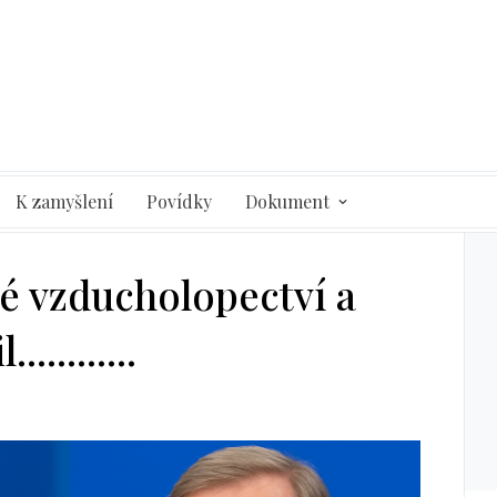
K zamyšlení
Povídky
Dokument
é vzducholopectví a
..........