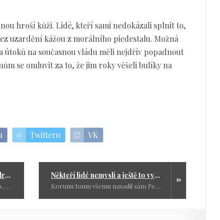
lnou hroší kůži. Lidé, kteří sami nedokázali splnit to,
bez uzardění kážou z morálního piedestalu. Možná
a útoků na současnou vládu měli nejdřív popadnout
nům se omluvit za to, že jim roky věšeli bulíky na
u
Twitteru
VK
Sliby se slibují, důchodci se odrbávají. V přímém přenosu
Někteří lidé nemyslí a ještě to vytrubují do světa
Že tahle nová garnitura nevrátí to, co Fialovci sebrali, to mi bylo jasné hned. Ovšem proč máme na spravedlivější valorizace čekat až skoro za dva roky? To už je regulérní ožebračování v přímém přenosu. Radím všem důchodcům: dobře si tyhle předvolební sliby a povolební lži pamatujte.
Korunu tomu všemu nasadil sám Petr Pavel, který kvůli složení delegace na summit uraženě podal kompetenční žalobu. Udělal na vládu takové to dětské „baci, baci“, protože mu někdo sebral hračku