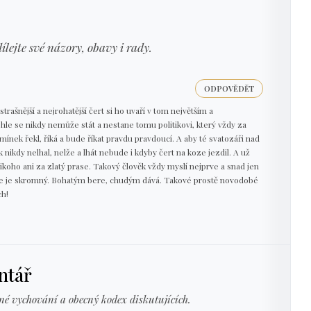
dílejte své názory, obavy i rady.
ODPOVĚDĚT
strašnější a nejrohatější čert si ho uvaří v tom největším a
ohle se nikdy nemůže stát a nestane tomu politikovi, který vždy za
nek řekl, říká a bude říkat pravdu pravdoucí. A aby té svatozáři nad
ak nikdy nelhal, nelže a lhát nebude i kdyby čert na koze jezdil. A už
koho ani za zlatý prase. Takový člověk vždy myslí nejprve a snad jen
ože je skromný. Bohatým bere, chudým dává. Takové prostě novodobé
ch!
ntář
né vychování a obecný kodex diskutujících.