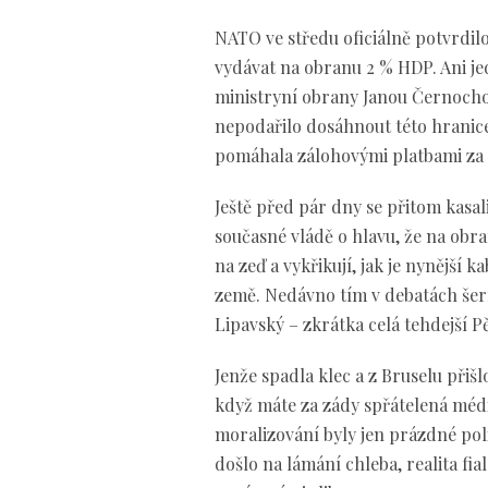
NATO ve středu oficiálně potvrdilo
vydávat na obranu 2 % HDP. Ani jed
ministryní obrany Janou Černocho
nepodařilo dosáhnout této hranice a
pomáhala zálohovými platbami za s
Ještě před pár dny se přitom kasali
současné vládě o hlavu, že na obra
na zeď a vykřikují, jak je nynější 
země. Nedávno tím v debatách šer
Lipavský – zkrátka celá tehdejší Pě
Jenže spadla klec a z Bruselu přišl
když máte za zády spřátelená médi
moralizování byly jen prázdné po
došlo na lámání chleba, realita f