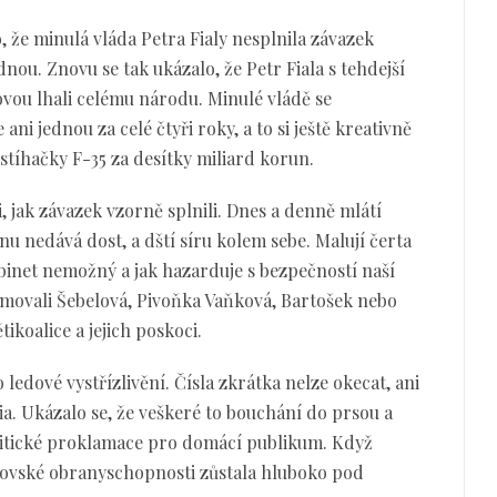
, že minulá vláda Petra Fialy nesplnila závazek
nou. Znovu se tak ukázalo, že Petr Fiala s tehdejší
vou lhali celému národu. Minulé vládě se
ni jednou za celé čtyři roky, a to si ještě kreativně
tíhačky F-35 za desítky miliard korun.
, jak závazek vzorně splnili. Dnes a denně mlátí
nu nedává dost, a dští síru kolem sebe. Malují čerta
kabinet nemožný a jak hazarduje s bezpečností naší
movali Šebelová, Pivoňka Vaňková, Bartošek nebo
tikoalice a jejich poskoci.
o ledové vystřízlivění. Čísla zkrátka nelze okecat, ani
a. Ukázalo se, že veškeré to bouchání do prsou a
litické proklamace pro domácí publikum. Když
ialovské obranyschopnosti zůstala hluboko pod