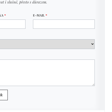
at i slušně, přesto s důrazem.
VKA
*
E-MAIL
*
ÁŘ