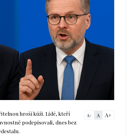
itelnou hroší kůži. Lidé, kteří
A+
A
A-
lavnostně podepisovali, dnes bez
destalu.