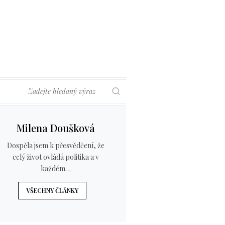
Hledat
Milena Doušková
Dospěla jsem k přesvědčení, že
celý život ovládá politika a v
každém…
VŠECHNY ČLÁNKY