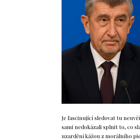
Je fascinující sledovat tu neuvěř
sami nedokázali splnit to, co s
uzardění kážou z morálního pie