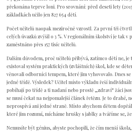
překonána teprve loni. Pro srovnání: před deseti lety (201
základkách učilo jen 827 654 dětí.
Počet učitelů naopak meziročně vzrostl. Za první tři čtvrtl
celých úvazků zvýšil o 3 %. V regionálním školství je tak v
zaměstnáno přes 157 tisíc učitelů.
Dalším důvodem, proč učitelů přibývá, zatímco dětí ne, je 
existoval systém praktických (zvláštních) škol, kde se dět
věnovali odborníci tempem, které jim vyhovovalo. Dnes se
jedné třídě. Výsledek? Učitel místo výkladu řeší individuáln
pobíhají po třídě a ti nadaní nebo prostě „zdraví“ žáci js
se musí čekat na nejpomalejší článek řetězu. Je to drahé, n
neprospívá ani jedné straně. Místo abychom dětem dopřáli 
které jim rozumí, mícháme hrušky s jablky a tváříme se, že
Nemusíte být génius, abyste pochopili, že čím menší škola, 