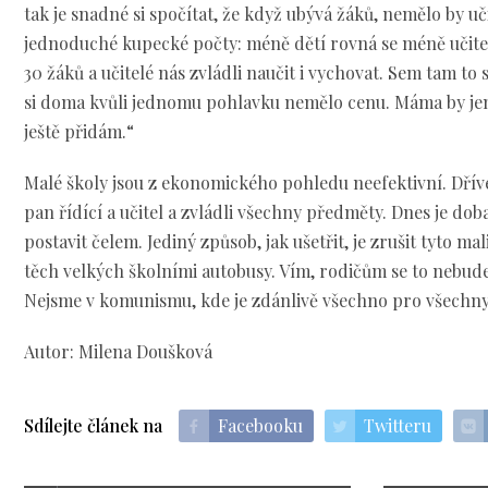
tak je snadné si spočítat, že když ubývá žáků, nemělo by uči
jednoduché kupecké počty: méně dětí rovná se méně učitelů
30 žáků a učitelé nás zvládli naučit i vychovat. Sem tam to s
si doma kvůli jednomu pohlavku nemělo cenu. Máma by jen ře
ještě přidám.“
Malé školy jsou z ekonomického pohledu neefektivní. Dříve
pan řídící a učitel a zvládli všechny předměty. Dnes je do
postavit čelem. Jediný způsob, jak ušetřit, je zrušit tyto ma
těch velkých školními autobusy. Vím, rodičům se to nebude lí
Nejsme v komunismu, kde je zdánlivě všechno pro všechn
Autor: Milena Doušková
Sdílejte článek na
Facebooku
Twitteru