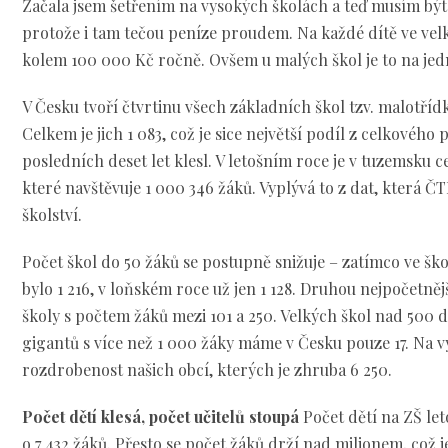
Začala jsem šetřením na vysokých školách a teď musím být o
protože i tam tečou peníze proudem. Na každé dítě ve vel
kolem 100 000 Kč ročně. Ovšem u malých škol je to na jedno
V Česku tvoří čtvrtinu všech základních škol tzv. malotřídk
Celkem je jich 1 083, což je sice největší podíl z celkového p
posledních deset let klesl. V letošním roce je v tuzemsku 
které navštěvuje 1 000 346 žáků. Vyplývá to z dat, která Č
školství.
Počet škol do 50 žáků se postupně snižuje – zatímco ve šk
bylo 1 216, v loňském roce už jen 1 128. Druhou nejpočetněj
školy s počtem žáků mezi 101 a 250. Velkých škol nad 500 d
gigantů s více než 1 000 žáky máme v Česku pouze 17. Na vy
rozdrobenost našich obcí, kterých je zhruba 6 250.
Počet dětí klesá, počet učitelů stoupá
Počet dětí na ZŠ le
o 7 432 žáků. Přesto se počet žáků drží nad milionem, což 