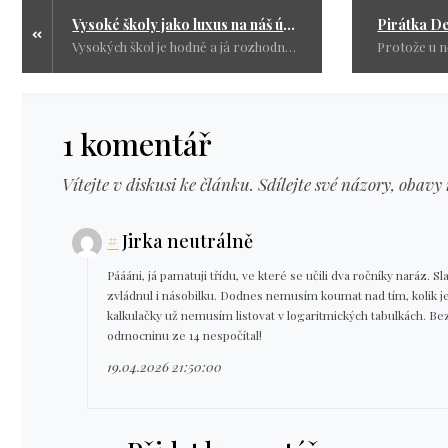
Vysoké školy jako luxus na náš účet? Čas na změnu.
Vysokých škol je hodně a já rozhodně nechci něco zakazovat. Pokud někdo chce studovat kolik je pohlaví a co a jak dělají ať si to studuje, ale za své peníze. A to jede. Ať nechtějí po lidech aby jim platili takové pitomosti.
1 komentář
Vítejte v diskusi ke článku. Sdílejte své názory, obavy 
#
Jirka neutrálně
Páááni, já pamatuji třídu, ve které se učili dva ročníky naráz. 
zvládnul i násobilku. Dodnes nemusím koumat nad tím, kolik je
kalkulačky už nemusím listovat v logaritmických tabulkách. Be
odmocninu ze 14 nespočítal!
19.04.2026 21:50:00