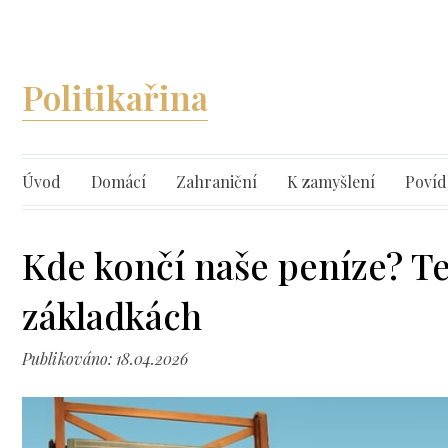
Politikařina
Úvod
Domácí
Zahraniční
K zamyšlení
Povíd
Kde končí naše peníze? T
základkách
Publikováno: 18.04.2026