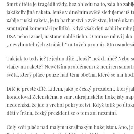
Smrt dítěte je tragédií vždy, bez ohledu na to, zda ho zabi
jakákoliv jiná raketa. Jenže v dnešním světě sledujeme už t
zabije ruská raketa, je to barbarství a zvěrstvo, které okamž
smutnými komentáři politiků. Když však děti zabijí bomby j
USA nebo Izrael, nastane náhlé ticho. O tom se mluví jako
„nevyhnutelných ztrátách“ nutných pro mír. Sto osmdes
Tak jak to tedy je? Je jedno dítě „lepší“ než druhé? Nebo 
vlajky na raketě? Největším problémem už není jen samotn
světa, který pláče pouze nad těmi oběťmi, které se mu hod
Dítě je prostě dítě. Lidem, jako je český prezident, který j
kondoloval Zelenskému a smrt ukrajinského hokejisty nap
nedochází, že jde o vrchol pokrytectví. Když totiž po úto
dětí v Íránu, český prezident se o tom ani nezmíní.
Celý svět pláče nad malým ukrajinským hokejistou. Ano, je 