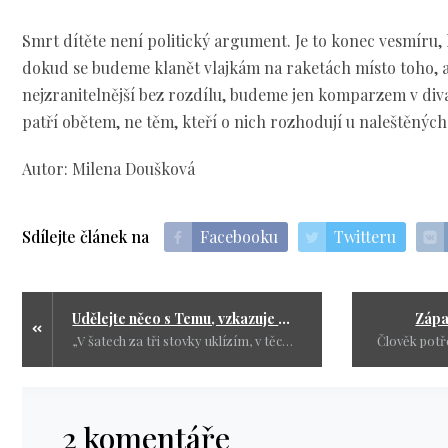
Smrt dítěte není politický argument. Je to konec vesmíru, k
dokud se budeme klanět vlajkám na raketách místo toho, 
nejzranitelnější bez rozdílu, budeme jen komparzem v div
patří obětem, ne těm, kteří o nich rozhodují u naleštěných
Autor: Milena Doušková
Sdílejte článek na
Facebooku
Twitteru
Udělejte něco s Temu, vzkazuje Langšádlová
Zápa
„V šatech za tři stovky uklízím, v těch za tři tisíce bych musela jen levitovat. Slyšíte se vůbec, paní poslankyně?“
2 komentáře