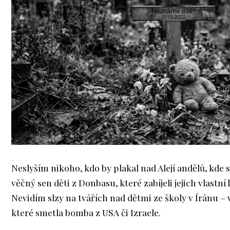
Neslyším nikoho, kdo by plakal nad Alejí andělů, kde s
věčný sen děti z Donbasu, které zabíjeli jejich vlastní l
Nevidím slzy na tvářích nad dětmi ze školy v Íránu – 
které smetla bomba z USA či Izraele.