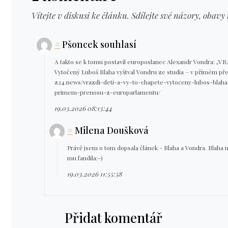
Vítejte v diskusi ke článku. Sdílejte své názory, obavy 
#
Pšoncek souhlasí
A takto se k tomu postavil europoslanec Alexandr Vondra: 
Vytočený Luboš Blaha vyštval Vondru ze studia – v přímém p
z24.news/vrazdi-deti-a-vy-to-chapete-vytoceny-lubos-blaha
primem-prenosu-z-europarlamentu/
19.03.2026 08:13:44
#
Milena Doušková
Právě jsem o tom dopsala článek - Blaha a Vondra. Blaha 
mu fandila:-)
19.03.2026 11:55:58
Přidat komentář