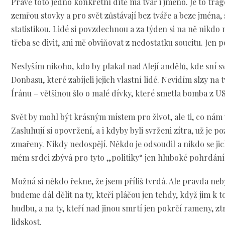
Právě toto jedno konkrétní dítě má tvář i jméno. Je to tra
zemřou stovky a pro svět zůstávají bez tváře a beze jména,
statistikou. Lidé si povzdechnou a za týden si na ně nikdo
třeba se divit, ani mě obviňovat z nedostatku soucitu. Jen p
Neslyším nikoho, kdo by plakal nad Alejí andělů, kde sní sv
Donbasu, které zabíjeli jejich vlastní lidé. Nevidím slzy na
Íránu – většinou šlo o malé dívky, které smetla bomba z US
Svět by mohl být krásným místem pro život, ale ti, co nám 
Zasluhují si opovržení, a i kdyby byli svrženi zítra, už je po
zmařeny. Nikdy nedospějí. Někdo je odsoudil a nikdo se jic
mém srdci zbývá pro tyto „politiky“ jen hluboké pohrdání
Možná si někdo řekne, že jsem příliš tvrdá. Ale pravda neb
budeme dál dělit na ty, kteří pláčou jen tehdy, když jim k 
hudbu, a na ty, kteří nad jinou smrtí jen pokrčí rameny, ztr
lidskost.