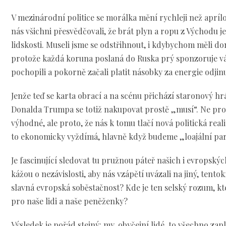
V mezinárodní politice se morálka mění rychleji než apríl
nás všichni přesvědčovali, že brát plyn a ropu z Východu je
lidskosti. Museli jsme se odstřihnout, i kdybychom měli d
protože každá koruna poslaná do Ruska prý sponzoruje vál
pochopili a pokorně začali platit násobky za energie odjin
Jenže teď se karta obrací a na scénu přichází staronový h
Donalda Trumpa se totiž nakupovat prostě „musí“. Ne prot
výhodné, ale proto, že nás k tomu tlačí nová politická real
to ekonomicky vyždímá, hlavně když budeme „loajální par
Je fascinující sledovat tu pružnou páteř našich i evropský
kážou o nezávislosti, aby nás vzápětí uvázali na jiný, tento
slavná evropská soběstačnost? Kde je ten selský rozum, kte
pro naše lidi a naše peněženky?
Výsledek je pořád stejný: my, obyčejní lidé, to všechno za