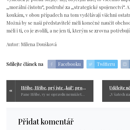
„morální čistotu“, podruhé za „strategické spojenectví“. A
koukám, v obou případech na tom vydělávají všichni ostatn
Možná by se naši představitelé měli konečně naučit obchod
měli i ti, co je zvolili, a ne jen ti, kterým se zrovna potřebuj
Autor: Milena Doušková
Sdílejte článek na
Facebooku
Twitteru
Hřibe, Hřibe, prý jste „kůl“, pro mne jste jen pouhý „vůl“
Pane Hřibe, vy se opravdu nemůžete pasovat na morální maják této společnosti. Na to má právo jen člověk, který nelže, nepodvádí a nepokouší se z lidí dělat idioty skrze průhledné výmluvy.
Přidat komentář