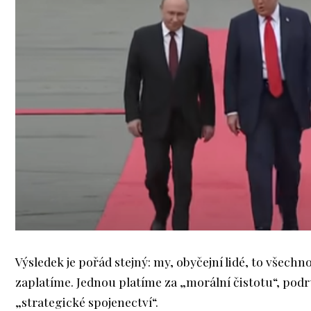
Výsledek je pořád stejný: my, obyčejní lidé, to všechn
zaplatíme. Jednou platíme za „morální čistotu“, pod
„strategické spojenectví“.