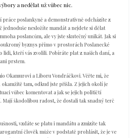
výbory a nedělat už vůbec nic.
bí práce poslankyně a demonstrativně odcházíte z
 jednoduše nesložíte mandát a nejdete si dělat
noha poslancům, ale vy jste skutečný unikát. Jak si
 soukromý byznys přímo v prostorách Poslanecké
i, kteří vás zvolili. Pobíráte plat z našich daní, a
 ani prstem.
mio Okamurovi a Liboru Vondráčkovi. Věřte mi, že
 okamžitě tam, odkud jste přišla. Z jejich okolí je
ituaci vůbec komentovat a jak se jejich političtí
í. Mají škodolibou radost, že dostali tak snadný terč
ušnosti, vzdáte se platu i mandátu a zmizíte tak
en arogantní člověk může v podstatě prohlásit, že je ve