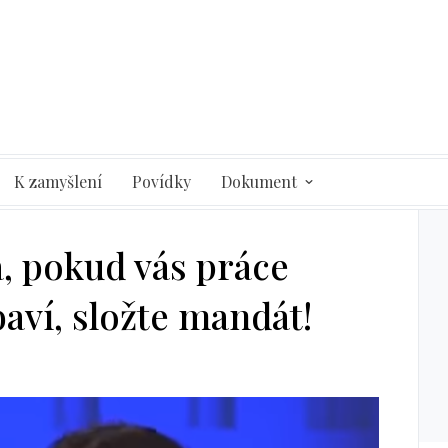
K zamyšlení
Povídky
Dokument
á, pokud vás práce
aví, složte mandát!