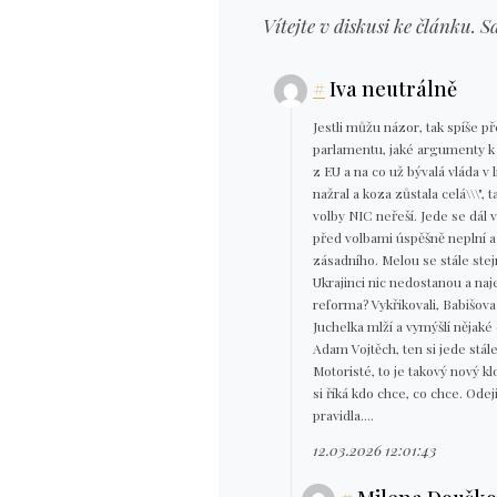
Vítejte v diskusi ke článku. S
#
Iva neutrálně
Jestli můžu názor, tak spíše p
parlamentu, jaké argumenty k 
z EU a na co už bývalá vláda v 
nažral a koza zůstala celá\\\",
volby NIC neřeší. Jede se dál v
před volbami úspěšně neplní a 
zásadního. Melou se stále stej
Ukrajinci nic nedostanou a na
reforma? Vykřikovali, Babišova
Juchelka mlží a vymýšlí nějaké d
Adam Vojtěch, ten si jede stál
Motoristé, to je takový nový 
si říká kdo chce, co chce. Ode
pravidla....
12.03.2026 12:01:43