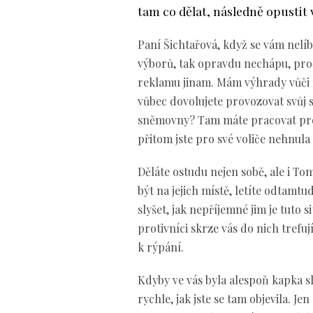
tam co dělat, následně opustit 
Paní Šichtařová, když se vám nelí
výborů, tak opravdu nechápu, proč
reklamu jinam. Mám výhrady vůči m
vůbec dovolujete provozovat svůj
sněmovny? Tam máte pracovat pro lid
přitom jste pro své voliče nehnula
Děláte ostudu nejen sobě, ale i To
být na jejich místě, letíte odtamtud
slyšet, jak nepříjemné jim je tuto s
protivníci skrze vás do nich trefuj
k rýpání.
Kdyby ve vás byla alespoň kapka sl
rychle, jak jste se tam objevila. J