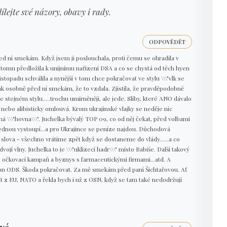
dílejte své názory, obavy i rady.
ODPOVĚDĚT
řed ní smekám. Když jsem ji poslouchala, proti čemu se ohradila v
tomu předložila k unijnímu nařízení DSA a co se chystá od těch hyen
listopadu schválila a nynější v tom chce pokračovat ve stylu \\\"vlk se
 tak osobně před ní smekám, že to vzdala. Zjistila, že pravděpodobně
e stejném stylu.....trochu umírněněji, ale jede. Sliby, které ANO dávalo
nebo alibisticky omlouvá. Krom ukrajinské vlajky se neděje nic
ná \\\"hovna\\\". Juchelka bývalý TOP 09, co od něj čekat, před volbami
jednou vystoupí...a pro Ukrajince se peníze najdou. Důchodová
 slova - všechno vrátíme zpět když se dostaneme do vlády......a co
vojí vlny. Juchelka to je \\\"uklízecí hadr\\\" místo Babiše. Další takový
e očkovací kampaň a byznys s farmaceutickými firmami...atd. A
klon ODS. Škoda pokračovat. Za mě smekám před paní Šichtařovou. Ať
jít z EU, NATO a řekla bych i už z OSN, když se tam také nedodržují