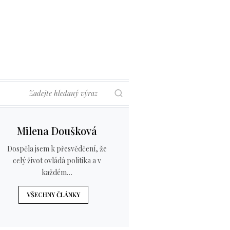
Hledat
Milena Doušková
Dospěla jsem k přesvědčení, že
celý život ovládá politika a v
každém…
VŠECHNY ČLÁNKY