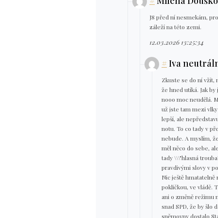
#
Milena Douško
J8 před ní nesmekám, prot
záleží na této zemi.
12.03.2026 13:25:34
#
Iva neutrál
Zkuste se do ní vžít,
že hned utíká. Jak by 
nooo moc neudělá. My
už jste tam mezi vlky
lepší, ale nepředstav
notu. To co tady v př
nebude. A myslím, že 
měl něco do sebe, ale 
tady \\\"hlasná trouba
pravdivými slovy v po
Nic ještě hmatatelně
pokličkou, ve vládě. 
ani o změně režimu ne
snad SPD, že by šlo d
sněmovny dostalo Stač