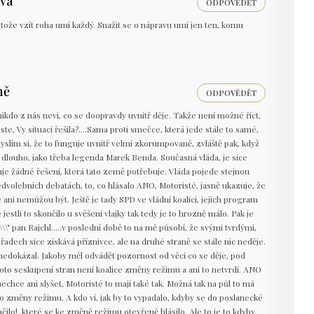
vá
ODPOVĚDĚT
ože vzít roha umí každý. Snažit se o nápravu umí jen ten, komu
ně
ODPOVĚDĚT
 nikdo z nás neví, co se doopravdy uvnitř děje. Takže není možné říct,
jste, Vy situaci řešila?....Sama proti smečce, která jede stále to samé,
slím si, že to funguje uvnitř velmi zkorumpovaně, zvláště pak, když
 dlouho, jako třeba legenda Marek Benda. Současná vláda, je sice
uje žádné řešení, která tato země potřebuje. Vláda pojede stejnou
edvolebních debatách, to, co hlásalo ANO, Motoristé, jasně ukazuje, že
ani nemůžou být. Ještě je tady SPD ve vládní koalici, jejich program
jestli to skončilo u svěšení vlajky tak tedy je to hrozně málo. Pak je
\\\" pan Rajchl.....v poslední době to na mě působí, že svými tvrdými,
řadech sice získává příznivce, ale na druhé straně se stále nic neděje.
 nedokázal. Jakoby měl odvádět pozornost od věci co se děje, pod
Toto seskupení stran není koalice změny režimu a ani to netvrdí. ANO
chce ani slyšet, Motoristé to mají také tak. Možná tak na půl to má
o změny režimu. A kdo ví, jak by to vypadalo, kdyby se do poslanecké
ilo!, které se ke změně režimu otevřeně hlásilo. Ale to je to kdyby.