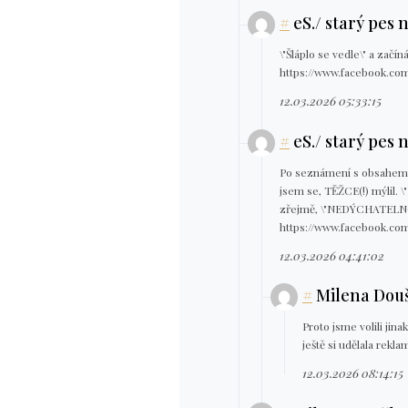
#
eS./ starý pes 
\"Šláplo se vedle\" a začín
https://www.facebook.co
12.03.2026 05:33:15
#
eS./ starý pes 
Po seznámení s obsahem ,
jsem se, TĚŽCE(!) mýlil. \
zřejmě, \"NEDÝCHATELNO 
https://www.facebook.co
12.03.2026 04:41:02
#
Milena Dou
Proto jsme volili jin
ještě si udělala reklam
12.03.2026 08:14:15