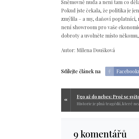
Sněmovně nuda a není tam co dělat
Pokud jste čekala, že politika je j
zmýlila – a my, daňoví poplatníci
není showroom pro vaše ekonomické
dobroty a uvolněte místo někomu,
Autor: Milena Doušková
Sdílejte článek na
Facebook
9 komentářů