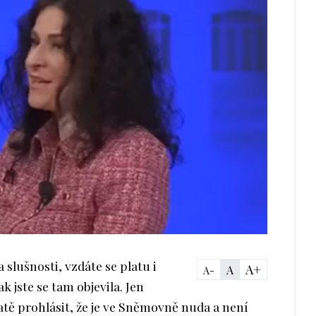
 slušnosti, vzdáte se platu i
A+
A
A-
k jste se tam objevila. Jen
tě prohlásit, že je ve Sněmovně nuda a není