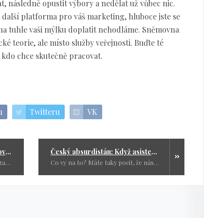
, následně opustit výbory a nedělat už vůbec nic.
en další platforma pro váš marketing, hluboce jste se
, na tuhle vaši mýlku doplatit nehodláme. Sněmovna
 teorie, ale místo služby veřejnosti. Buďte té
 kdo chce skutečně pracovat.
u
Twitteru
VK
Ego až do nebes: Proč se světová politika točí na pětníku (a proč nás to děsí)
Český absurdistán: Když asistentka bere víc jak deset pečovatelek v domově pro seniory
Historie je plná tragédií, které nezačaly geniálním plánem, ale tím, že se někdo špatně vyspal, nechtěl vypadat jako slaboch před kamerami, nebo prostě jen špatně pochopil signál z druhé strany.
Co vy na to? Máte taky pocit, že nás stát bere na hůl a naše daně končí v nesprávných kapsách?