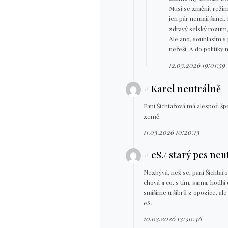
Musí se změnit režim,
jen pár nemají šanci. 
zdravý selský rozum
Ale ano, souhlasím s 
neřeší. A do politiky 
12.03.2026 19:01:59
#
Karel neutrálně
Paní Šichtařová má alespoň šp
země.
11.03.2026 10:20:13
#
eS./ starý pes neu
Nezbývá, než se, paní Šichtařov
chová a co, s tím, sama, hodlá d
snášíme u šíbrů z opozice, ale 
eS.
10.03.2026 13:30:46