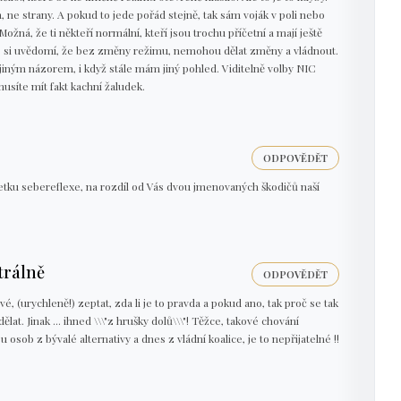
 ne strany. A pokud to jede pořád stejně, tak sám voják v poli nebo
Možná, že ti někteří normální, kteří jsou trochu příčetní a mají ještě
, si uvědomí, že bez změny režimu, nemohou dělat změny a vládnout.
jiným názorem, i když stále mám jiný pohled. Viditelně volby NIC
musíte mít fakt kachní žaludek.
ODPOVĚDĚT
etku sebereflexe, na rozdíl od Vás dvou jmenovaných škodičů naší
trálně
ODPOVĚDĚT
é, (urychleně!) zeptat, zda li je to pravda a pokud ano, tak proč se tak
ělat. Jinak ... ihned \\\"z hrušky dolů\\\"! Těžce, takové chování
u osob z bývalé alternativy a dnes z vládní koalice, je to nepřijatelné !!