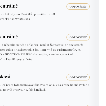
neutrálně
ODPOVĚDĚT
á mi být i stydno. Paní M.Š., promiňte mi. eS.
m/reel/904277715794964
neutrálně
ODPOVĚDĚT
 s níže připojeného příspěvku paní M. Šichtařové, se obávám, že
"Mea culpa \".A asi nebudu sám. Tam, v té PS Parlamentu ČR, je,
a NEVYZPYTATELNO\" více, než to, z vonku, vyzerá. eS.
m/reel/1408627054346067
šková
ODPOVĚDĚT
ak. Její práce bylo napravovat škody a co ona? Vzala roha hodně rychle a
u na svůj byznys. Ne, fakt ji nelituji.