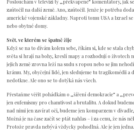
Poslouchám v televizi ty „překvapené“ komentátory, jak se
zaútočil na další země. Ano, zaútočil. Jenže je potřeba doda
americké vojenské základny. Naproti tomu USA a Izrael se
nebo obytné domy.
Svět, ve kterém se špatně žije
Když se na to dívám kolem sebe, říkám si, kde se stala chyb
světa si hrají na bohy, kreslí mapy a rozhodují o životech m
jejich země zrovna leží na sudu s ropou nebo se jim nehodí
krámu. My, obyčejní lidé, jen sledujeme tu tragikomédii a 
nedotkne. Ale ono se to dotýká nás všech.
Přestaňme věřit pohádkám o „šíření demokracie“ a „preve
jen eufemismy pro chamtivost a brutalitu. A dokud budem
nad nimi jen zavírat oči, budeme jen komparzem v divadle,
Možná je na čase začít se ptát nahlas – i za cenu, že nás n
Protože pravda nebývá vždycky pohodlná. Ale je jen jedna