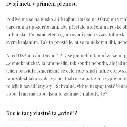
Dvojí metr v přímém přenosu
Podívejme se na Rusko a Ukrajinu. Rusko na Ukrajinu vtrh
varování a upozorňování, aby přestalo útočení na ruské o
Luhansku. Po osmi letech ignorování jejich výzev toho zkr
svým krajanům. Tak to prostě je, ať se to někomu líbí, nebo
A teď USA a Írán. Důvod? Prý se jim nelíbí tamní zřízení, 
„demokratické“. Já tam nežiju, tak soudit nebudu, ale jedno 
jejich pravidla. Američané se celé roky snaží tuhle obrovs
tam zalézt jako švábi, vycucat zdroje a pak zemi vyplivnout
to jejich osvědčený styl. Schválně, vidíte tu spojitost? V
ropu. Írán má ropu. Jsou to zajímavé náhody, že?
Kdo je tady vlastně ta „svině“?