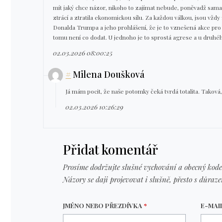
mít jaký chce názor, nikoho to zajímat nebude, poněvadž sama
ztrácí a ztratila ekonomickou sílu. Za každou válkou, jsou vž
Donalda Trumpa a jeho prohlášení, že je to vznešená akce pro 
tomu není co dodat. U jednoho je to sprostá agrese a u druhéh
02.03.2026 08:00:25
#
Milena Doušková
Já mám pocit, že naše potomky čeká tvrdá totalita. Taková
02.03.2026 10:26:29
Přidat komentář
Prosíme dodržujte slušné vychování a obecný kode
Názory se daji projevovat i slušně, přesto s důraz
JMÉNO NEBO PŘEZDÍVKA
*
E-MAI