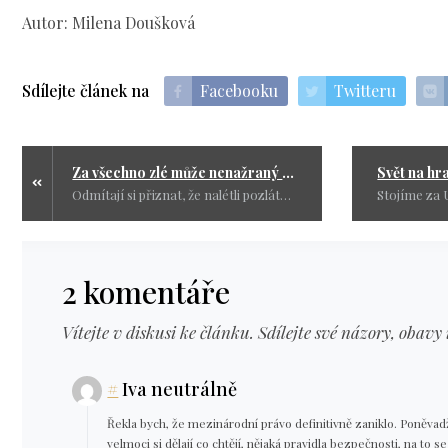
Autor: Milena Doušková
Sdílejte článek na
Facebooku
Twitteru
Za všechno zlé může nenažraný Západ
Odmítají si přiznat, že nalétli pozlátku ze Západu. Pozlátku bez skutečné ceny a bez morální hodnoty. Svět se točí dál, ale už nikdy nebude stejný.
2 komentáře
Vítejte v diskusi ke článku. Sdílejte své názory, obavy 
#
Iva neutrálně
Řekla bych, že mezinárodní právo definitivně zaniklo. Poněvadž, 
velmoci si dělají co chtějí, nějaká pravidla bezpečnosti, na to 