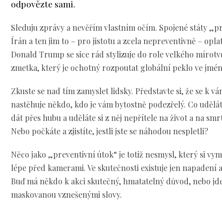
odpovězte sami.
Sleduju zprávy a nevěřím vlastním očím. Spojené státy „pr
Írán a ten jim to – pro jistotu a zcela nepreventivně – opla
Donald Trump se sice rád stylizuje do role velkého mírotvů
zmetka, který je ochotný rozpoutat globální peklo ve jmé
Zkuste se nad tím zamyslet lidsky. Představte si, že se k v
nastěhuje někdo, kdo je vám bytostně podezřelý. Co udělá
dát přes hubu a uděláte si z něj nepřítele na život a na sm
Nebo počkáte a zjistíte, jestli jste se náhodou nespletli?
Něco jako „preventivní útok“ je totiž nesmysl, který si vym
lépe před kamerami. Ve skutečnosti existuje jen napadení a
Buď má někdo k akci skutečný, hmatatelný důvod, nebo jde
maskovanou vznešenými slovy.