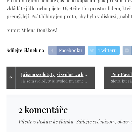
Pokud na čtení nemáte čas nebo kapacitu, pak prosím oteví
vkládáte jídlo nebo pijete. Ušetříte tím prostor lidem, kte
přemýšlejí. Psát blbiny jen proto, aby bylo v diskuzi „nablit
Autor: Milena Doušková
Sdílejte článek na
Facebooku
Twitteru
Já jsem svoloč, ty jsi svoloč... a komu tím prospějete?
Já jsem svoloč, ty jsi svoloč, my jsme svoloč. - On je špína, ona je špína, oni jsou špína.
2 komentáře
Vítejte v diskusi ke článku. Sdílejte své názory, obavy 