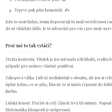
Teprve pak píšu komentář. ✍️
Kdo to nezvládne, tomu doporučuji tu moji osvědčenou radu
do ní vkládáte jídlo. Je to zdravější pro vás i pro moje nerv
Proč mě to tak vytáčí?
Ztráta kontextu: Titulek je jen návnada (clickbait), realita b
případě pro seniory vlastně pozitivní.
Zákopová válka: Lidi už nediskutují o obsahu, ale jen si vybí
úplně jedno, co se píše, hlavně že si můžu rýpnout do Babi
jiného.
Lidská lenost: Přečíst si celý článek trvá tři minuty. Napsa
Matematika hlouposti je neúprosná.