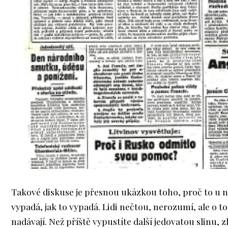
Takové diskuse je přesnou ukázkou toho, proč to u 
vypadá, jak to vypadá. Lidi nečtou, nerozumí, ale o to
nadávají. Než příště vypustíte další jedovatou slinu, zk