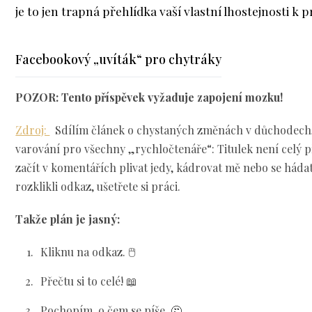
je to jen trapná přehlídka vaší vlastní lhostejnosti k p
Facebookový „uvíták“ pro chytráky
POZOR: Tento příspěvek vyžaduje zapojení mozku!
Zdroj:
Sdílím článek o chystaných změnách v důchodech
varování pro všechny „rychločtenáře“: Titulek není celý 
začít v komentářích plivat jedy, kádrovat mě nebo se hádat 
rozklikli odkaz, ušetřete si práci.
Takže plán je jasný:
Kliknu na odkaz. 🖱️
Přečtu si to celé! 📖
Pochopím, o čem se píše. 🤔