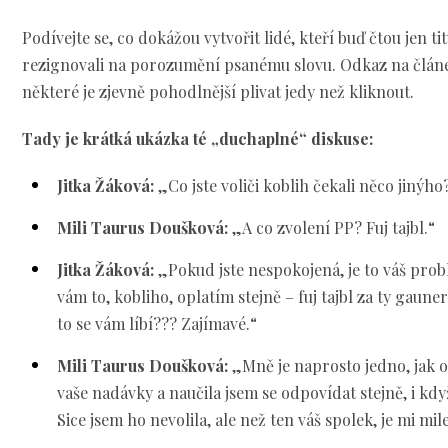
Podívejte se, co dokážou vytvořit lidé, kteří buď čtou jen t
rezignovali na porozumění psanému slovu. Odkaz na článek
některé je zjevně pohodlnější plivat jedy než kliknout.
Tady je krátká ukázka té „duchaplné“ diskuse:
Jitka Žáková:
„Co jste voliči koblih čekali něco jinýho
Mili Taurus Doušková:
„A co zvolení PP? Fuj tajbl.“
Jitka Žáková:
„Pokud jste nespokojená, je to váš probl
vám to, kobliho, oplatím stejně – fuj tajbl za ty gauner
to se vám líbí??? Zajímavé.“
Mili Taurus Doušková:
„Mně je naprosto jedno, jak o
vaše nadávky a naučila jsem se odpovídat stejně, i kdy
Sice jsem ho nevolila, ale než ten váš spolek, je mi mile