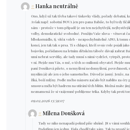
#
Hanka neutrálně
Ono, když už tak třeba takové tiskovky vlády, pořady debatní, k
Avšak např. sobotní NOVA jen pro pana Babiše, to byl tedy fičá
sám - protože v tom případě je on ten nejchytřejší, nejbystřejší,
volby, demokratické svobodné. Použiju Vaše slova - věnovat ča
blbokormidlo, tj. vítěz voleb - nezpochybnitelně ANO, k tomu o
konci, jen tak tak o prsa. Ti s chlapci, kteří svoje role pojal
bojovku, pořádanou na letním dětském táboře dávají zabrat Bab
umí nebrat servítky, ale tady musí s nimi vydržet, vytrpět, prot
v ní. Nejde mu Vás, o mě, o těch 10 milionů obyvatel. Nejde mu a
paní Doušková píšete, o nemyšlení nedomyšlení, povrchnosti, m
myslím já) ale jen o jeho samotného. Důvod je jasný. Jenže, n
říká, boží mlýny. Podle mého názoru začalo být nablito za éry
smouva měla být hadrem na utírání těch blitin. Možná máte jiný n
neznamená že si vzájemně poblijeme trika. Kdyby tak proti to
09.02.2026 13:59:07
#
Milena Doušková
Tady se niko nenapadá pokud píše slušně. J8 s vámi souhla
Podotknu jen jednu. Fiala chodil taky sám. Tak to prostě je