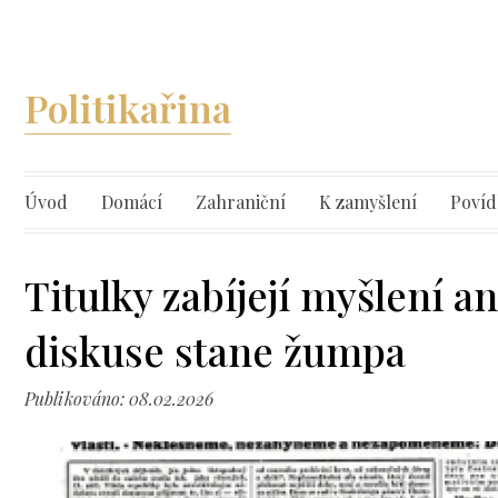
Politikařina
Úvod
Domácí
Zahraniční
K zamyšlení
Povíd
Titulky zabíjejí myšlení a
diskuse stane žumpa
Publikováno: 08.02.2026