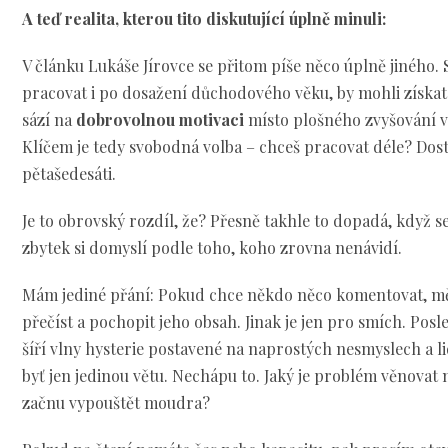
A teď realita, kterou tito diskutující úplně minuli:
V článku Lukáše Jírovce se přitom píše něco úplně jiného. 
pracovat i po dosažení důchodového věku, by mohli získat 
sází na
dobrovolnou motivaci
místo plošného zvyšování 
Klíčem je tedy svobodná volba – chceš pracovat déle? Dost
pětašedesáti.
Je to obrovský rozdíl, že? Přesně takhle to dopadá, když se 
zbytek si domyslí podle toho, koho zrovna nenávidí.
Mám jediné přání: Pokud chce někdo něco komentovat, měl
přečíst a pochopit jeho obsah. Jinak je jen pro smích. Pos
šíří vlny hysterie postavené na naprostých nesmyslech a lide
byť jen jedinou větu. Nechápu to. Jaký je problém věnovat
začnu vypouštět moudra?