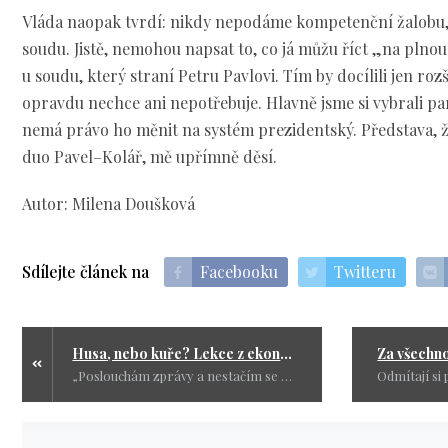
Vláda naopak tvrdí: nikdy nepodáme kompetenční žalobu, m
soudu. Jistě, nemohou napsat to, co já můžu říct „na plnou
u soudu, který straní Petru Pavlovi. Tím by docílili jen rozš
opravdu nechce ani nepotřebuje. Hlavně jsme si vybrali pa
nemá právo ho měnit na systém prezidentský. Představa, 
duo Pavel–Kolář, mě upřímně děsí.
Autor: Milena Doušková
Sdílejte článek na
Facebooku
Twitteru
Husa, nebo kuře? Lekce z ekonomiky pro plačky na Hradě i v opozici.
„Poslouchám zprávy a nestačím se divit – všude samý pláč. Pláčou neziskovky, pláčou politici, pláče Hrad. Všichni by chtěli miliony, jako by se ty peníze v Praze tiskly na počkání. Ale kde nic není, ani čert nebere. Moje generace ví, co je to spoléhat se sama na sebe, a nikdo nás nelitoval. Tak proč dneska všichni natahují ruce pro husu, když mají sotva na kuře? Přečtěte si, proč je šetření jediné, co dává smysl, a proč by se někteří měli konečně naučit koukat do vlastní peněženky místo do té státní.“