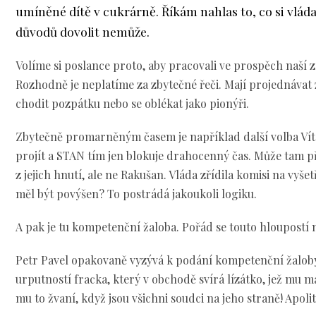
umíněné dítě v cukrárně. Říkám nahlas to, co si vlád
důvodů dovolit nemůže.
Volíme si poslance proto, aby pracovali ve prospěch naší ze
Rozhodně je neplatíme za zbytečné řeči. Mají projednávat 
chodit pozpátku nebo se oblékat jako pionýři.
Zbytečně promarněným časem je například další volba Ví
projít a STAN tím jen blokuje drahocenný čas. Může tam p
z jejich hnutí, ale ne Rakušan. Vláda zřídila komisi na vyše
měl být povýšen? To postrádá jakoukoli logiku.
A pak je tu kompetenční žaloba. Pořád se touto hloupostí 
Petr Pavel opakovaně vyzývá k podání kompetenční žaloby
urputností fracka, který v obchodě svírá lízátko, jež mu m
mu to žvaní, když jsou všichni soudci na jeho straně! Apol