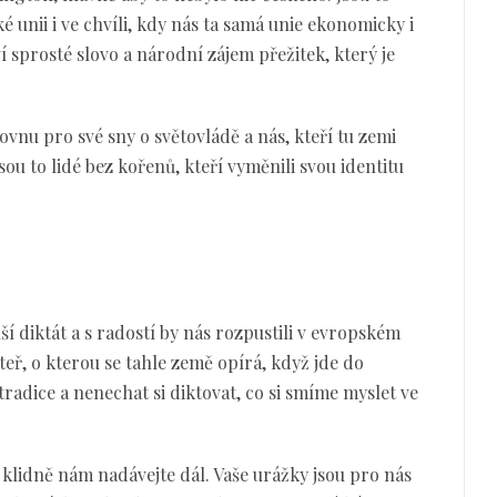
é unii i ve chvíli, kdy nás ta samá unie ekonomicky i
í sprosté slovo a národní zájem přežitek, který je
.
ovnu pro své sny o světovládě a nás, kteří tu zemi
ou to lidé bez kořenů, kteří vyměnili svou identitu
ší diktát a s radostí by nás rozpustili v evropském
teř, o kterou se tahle země opírá, když jde do
radice a nenechat si diktovat, co si smíme myslet ve
 klidně nám nadávejte dál. Vaše urážky jsou pro nás