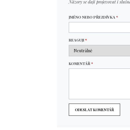
Názory se daji projevovat i slušn
JMÉNO NEBO PŘEZDÍVKA
*
REAGUJI
*
KOMENTÁŘ
*
ODESLAT KOMENTÁŘ