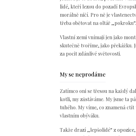
lidé, kteří lezou do pozadí Evropsk
morálně ničí. Pro ně je vlastenectv
třeba obětovat na oltář „pokroku“
Vlastní zemi vnímají jen jako mont
skutečně tvoříme, jako překážku. Js
za pocit zdánlivé světovosti.
My se neprodáme
Zatímco oni se třesou na každý dal
kotli, my zůstáváme. My jsme ta pá
tuhého. My víme, co znamená ctít t
vlastním obýváku.
Takže drazí „lepšolidé“ z opozice,