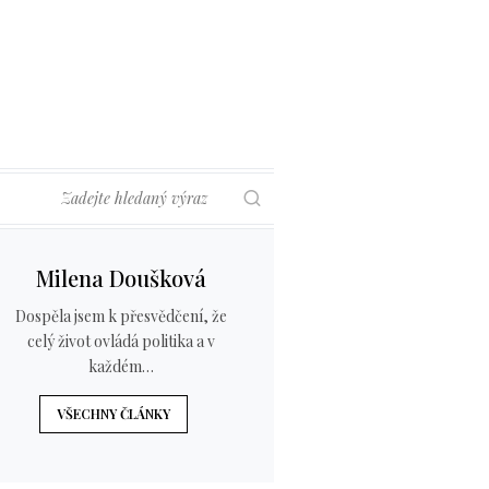
Hledat
Milena Doušková
Dospěla jsem k přesvědčení, že
celý život ovládá politika a v
každém…
VŠECHNY ČLÁNKY