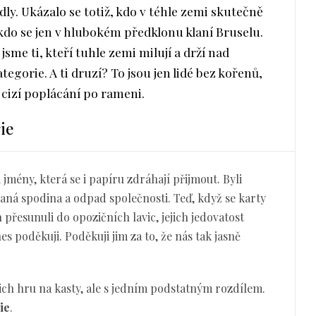
dly. Ukázalo se totiž, kdo v téhle zemi skutečně
 kdo se jen v hlubokém předklonu klaní Bruselu.
jsme ti, kteří tuhle zemi milují a drží nad
egorie. A ti druzí? To jsou jen lidé bez kořenů,
a cizí poplácání po rameni.
ie
jmény, která se i papíru zdráhají přijmout. Byli
laná spodina a odpad společnosti. Teď, když se karty
n přesunuli do opozičních lavic, jejich jedovatost
dnes poděkuji. Poděkuji jim za to, že nás tak jasně
jich hru na kasty, ale s jedním podstatným rozdílem.
ie
.