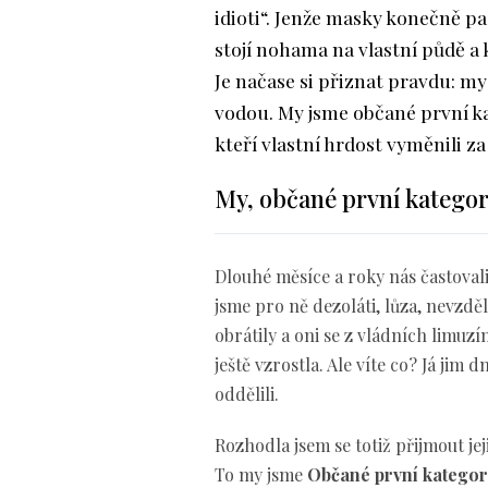
idioti“. Jenže masky konečně pa
stojí nohama na vlastní půdě a
Je načase si přiznat pravdu: my 
vodou. My jsme občané první kat
kteří vlastní hrdost vyměnili z
My, občané první kategor
Dlouhé měsíce a roky nás častovali 
jsme pro ně dezoláti, lůza, nevzdě
obrátily a oni se z vládních limuzí
ještě vzrostla. Ale víte co? Já jim 
oddělili.
Rozhodla jsem se totiž přijmout je
To my jsme
Občané první kategor