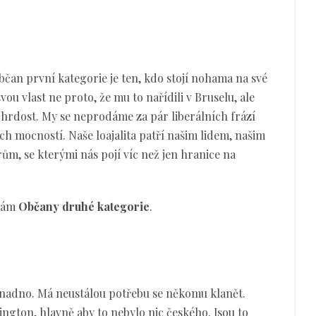
bčan první kategorie je ten, kdo stojí nohama na své
svou vlast ne proto, že mu to nařídili v Bruselu, ale
 hrdost. My se neprodáme za pár liberálních frází
ch mocností. Naše loajalita patří našim lidem, našim
m, se kterými nás pojí víc než jen hranice na
ývám
Občany druhé kategorie
.
nadno. Má neustálou potřebu se někomu klanět.
ngton, hlavně aby to nebylo nic českého. Jsou to