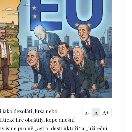
 jako dezoláti, lůza nebo
A+
A
A-
litické hře obrátily, kope dnešní
my jsme pro ně „agro-destruktoři“ a „užiteční