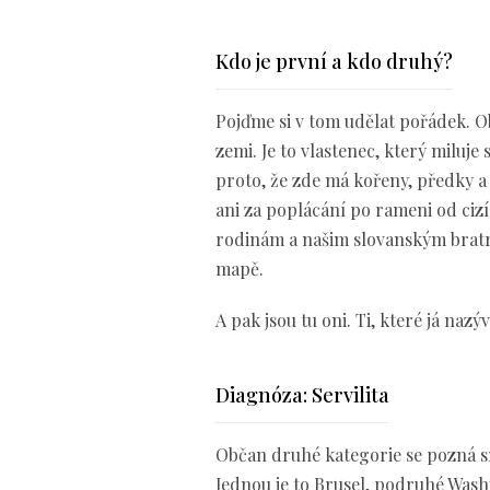
Kdo je první a kdo druhý?
Pojďme si v tom udělat pořádek. O
zemi. Je to vlastenec, který miluje 
proto, že zde má kořeny, předky a
ani za poplácání po rameni od cizí
rodinám a našim slovanským bratrů
mapě.
A pak jsou tu oni. Ti, které já naz
Diagnóza: Servilita
Občan druhé kategorie se pozná s
Jednou je to Brusel, podruhé Washi