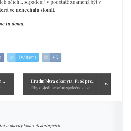
ich očích „odpadem“ v podstatě znamená být v
která se nenechala zlomit
.
sme tu doma.
u
Twitteru
VK
Hradní práskač aneb Když generálovi dojde dech i morálka
Hradní bitva o koryta: Proč prezidentovi nevoní vládní diplomacie?
Ústava měla být dodržena a my jsme mohli řešit zákony pro občany. Místo toho sledujeme tenhle pirátský cirkus. Ale nebojte, tohle jim nevyjde. Pravda se totiž v učebnicích politologie opravdu objeví – ale Petr Pavel v nich nebude za hrdinu.
Sliby o sjednocování společnosti se rozplynuly rychleji než dým z výfuku motorky. Zatímco se na Hradě bojuje o apanáže a jmenování „vlastních“ lidí na velvyslanecké posty, země pod tlakem hradní politiky krvácí. Jak hluboký je příkop, který mezi nás prezident vyhloubil, a proč by měl člověk s jeho minulostí raději mlčet a podepisovat?
ní a obecný kodex diskutujících.