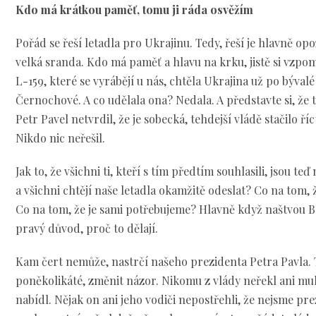
Kdo má krátkou paměť, tomu ji ráda osvěžím
Pořád se řeší letadla pro Ukrajinu. Tedy, řeší je hlavně op
velká sranda. Kdo má paměť a hlavu na krku, jistě si vzpom
L-159, které se vyrábějí u nás, chtěla Ukrajina už po býval
Černochové. A co udělala ona? Nedala. A představte si, že
Petr Pavel netvrdil, že je sobecká, tehdejší vládě stačilo říct
Nikdo nic neřešil.
Jak to, že všichni ti, kteří s tím předtím souhlasili, jsou 
a všichni chtějí naše letadla okamžitě odeslat? Co na tom, ž
Co na tom, že je sami potřebujeme? Hlavně když naštvou Bab
pravý důvod, proč to dělají.
Kam čert nemůže, nastrčí našeho prezidenta Petra Pavla. 
poněkolikáté, změnit názor. Nikomu z vlády neřekl ani muk
nabídl. Nějak on ani jeho vodiči nepostřehli, že nejsme pre