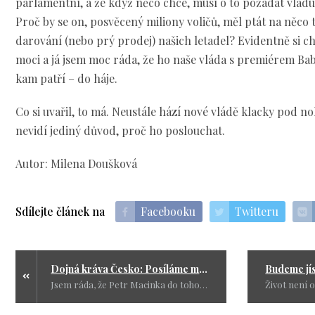
parlamentní, a že když něco chce, musí o to požádat vlád
Proč by se on, posvěcený miliony voličů, měl ptát na něco 
darování (nebo prý prodej) našich letadel? Evidentně si ch
moci a já jsem moc ráda, že ho naše vláda s premiérem Bab
kam patří – do háje.
Co si uvařil, to má. Neustále hází nové vládě klacky pod nohy
nevidí jediný důvod, proč ho poslouchat.
Autor: Milena Doušková
Sdílejte článek na
Facebooku
Twitteru
Dojná kráva Česko: Posíláme miliony do celého světa přes neziskovky
Jsem ráda, že Petr Macinka do toho hnízda píchl. Jako občance České republiky je mi totiž úplně jedno, jak se vzdělává žena v Barmě – a jsem si jistá, že barmské ženy mají úplně stejně „na háku“ nás tady v Česku.