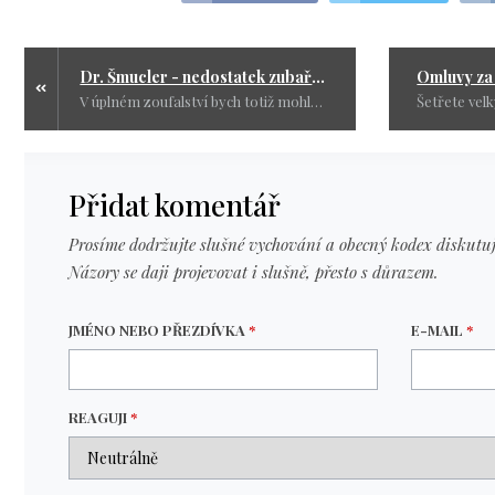
Dr. Šmucler - nedostatek zubařů je jen pocit
V úplném zoufalství bych totiž mohla skončit jako ve středověku u kováře. A protože narkózu mít nebude a já jsem abstinent, asi se budu muset opít tak, že si dřív způsobím otravu alkoholem, než mi ten zub vytrhne.
Přidat komentář
Prosíme dodržujte slušné vychování a obecný kodex diskutuj
Názory se daji projevovat i slušně, přesto s důrazem.
JMÉNO NEBO PŘEZDÍVKA
*
E-MAIL
*
REAGUJI
*