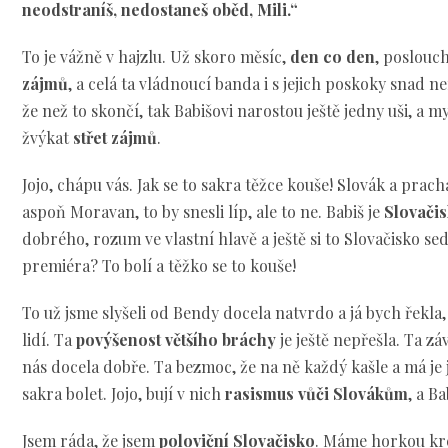
neodstraníš, nedostaneš oběd, Mili.“
To je vážně v hajzlu. Už skoro měsíc,
den co den
, poslouc
zájmů
, a celá ta vládnoucí banda i s jejich poskoky snad ne
že než to skončí, tak Babišovi narostou ještě jedny uši, a
žvýkat
střet zájmů
.
Jojo, chápu vás. Jak se to sakra těžce kouše! Slovák a prac
aspoň Moravan, to by snesli líp, ale to ne. Babiš je
Slovači
dobrého, rozum ve vlastní hlavě a ještě si to Slovačisko s
premiéra? To bolí a těžko se to kouše!
To už jsme slyšeli od Bendy docela natvrdo a já bych řekla
lidí. Ta
povýšenost většího bráchy
je ještě nepřešla. Ta záv
nás docela dobře. Ta bezmoc, že na ně každý kašle a má je
sakra bolet. Jojo, bují v nich
rasismus vůči Slovákům
, a B
Jsem ráda, že jsem
poloviční Slovačisko
. Máme horkou kre