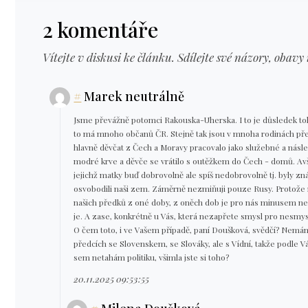
2 komentáře
Vítejte v diskusi ke článku. Sdílejte své názory, obavy 
#
Marek neutrálně
Jsme převážně potomci Rakouska-Uherska. I to je důsledek toho
to má mnoho občanů ČR. Stejně tak jsou v mnoha rodinách př
hlavně děvčat z Čech a Moravy pracovalo jako služebné a násle
modré krve a děvče se vrátilo s outěžkem do Čech - domů. Avšak
jejichž matky buď dobrovolně ale spíš nedobrovolně tj. byly zná
osvobodili naši zem. Záměrně nezmiňuji pouze Rusy. Protože 
našich předků z oné doby, z oněch dob je pro nás minusem n
je. A zase, konkrétně u Vás, která nezapřete smysl pro nesmys
O čem toto, i ve Vašem případě, paní Doušková, svědčí? Nemám
předcích se Slovenskem, se Slováky, ale s Vídní, takže podle
sem netahám politiku, všimla jste si toho?
20.11.2025 09:53:55