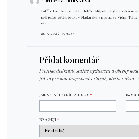
#
Milena Doušková
Patříte tam, kde se cítíte dobře. Můj otec byl Slovák a má
měl ještě ještě předky v Maďarsku a máma ve Vídni. Tohle je 
vás. :-)
20.11.2025 10:10:11
Přidat komentář
Prosíme dodržujte slušné vychování a obecný kode
Názory se daji projevovat i slušně, přesto s důraz
JMÉNO NEBO PŘEZDÍVKA
*
E-MAI
REAGUJI
*