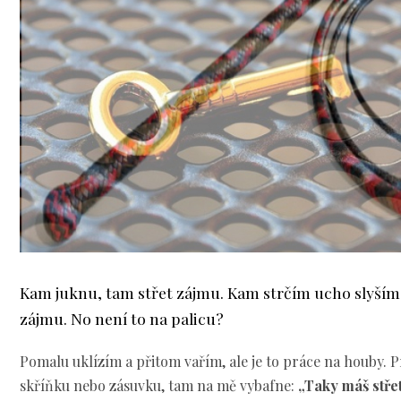
Kam juknu, tam střet zájmu. Kam strčím ucho slyším
zájmu. No není to na palicu?
Pomalu uklízím a přitom vařím, ale je to práce na houby. 
skříňku nebo zásuvku, tam na mě vybafne:
„Taky máš stře