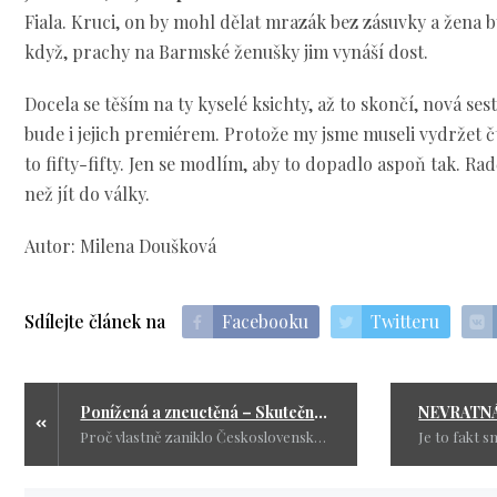
Fiala. Kruci, on by mohl dělat mrazák bez zásuvky a žena by 
když, prachy na Barmské ženušky jim vynáší dost.
Docela se těším na ty kyselé ksichty, až to skončí, nová se
bude i jejich premiérem. Protože my jsme museli vydržet čt
to fifty-fifty. Jen se modlím, aby to dopadlo aspoň tak. Rad
než jít do války.
Autor: Milena Doušková
Sdílejte článek na
Facebooku
Twitteru
Ponížená a zneuctěná – Skutečný příběh naší vlasti v rukou starých bolševiků
Proč vlastně zaniklo Československo? Protože si to přáli. Přáli si to bývalé i nynější komunistické kádry. Ale pozor, není komunista jako komunista.