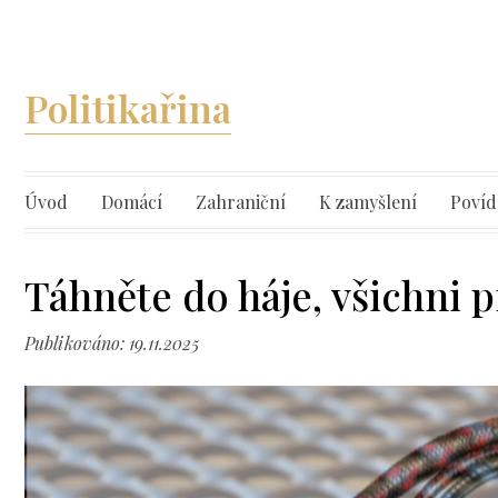
Politikařina
Úvod
Domácí
Zahraniční
K zamyšlení
Povíd
Táhněte do háje, všichni p
Publikováno: 19.11.2025