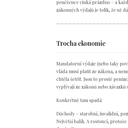
peněžence cinká prázdno – a každý
zákonných výdajů je tolik, že už d
——————————————————
Trocha ekonomie
Mandatorní výdaje (nebo taky povi
vláda musí platit ze zákona, a nem
chtěla šetřit. Jsou to prostě peníze
vyplývají ze zákonů nebo závazků s
Konkrétně tam spadá:
Důchody – starobní, invalidní, poz
Největší balík. A rostoucí, protože