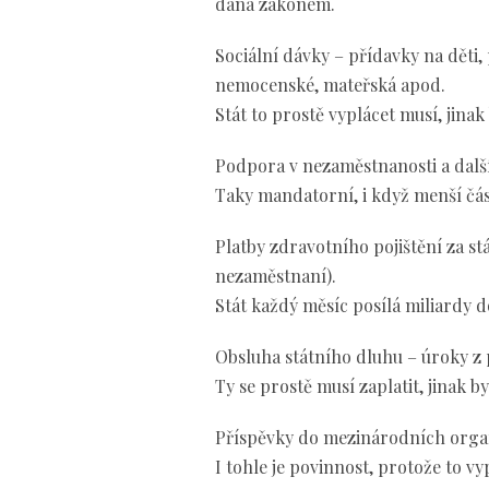
daná zákonem.
Sociální dávky – přídavky na děti
nemocenské, mateřská apod.
Stát to prostě vyplácet musí, jinak
Podpora v nezaměstnanosti a dalš
Taky mandatorní, i když menší čá
Platby zdravotního pojištění za stá
nezaměstnaní).
Stát každý měsíc posílá miliardy d
Obsluha státního dluhu – úroky z pů
Ty se prostě musí zaplatit, jinak b
Příspěvky do mezinárodních organ
I tohle je povinnost, protože to v