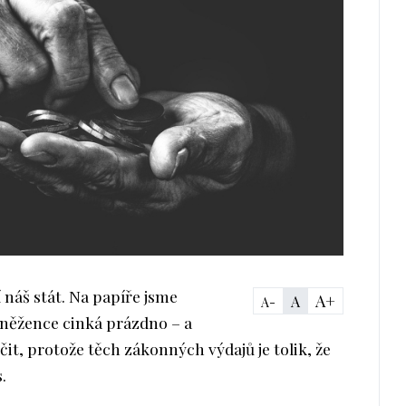
 náš stát. Na papíře jsme
A+
A
A-
peněžence cinká prázdno – a
it, protože těch zákonných výdajů je tolik, že
.