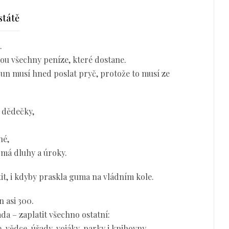
 státě
.
ou všechny peníze, které dostane.
run musí hned poslat pryč, protože to musí ze
 dědečky,
né,
 má dluhy a úroky.
it, i kdyby praskla guma na vládním kole.
 asi 300.
da – zaplatit všechno ostatní:
ele, vědce, úřady, vojáky, parky i knihovny.