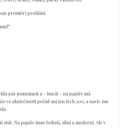
(pan premiér) prohlásí:
anu!“
přidá pár poznámek a – hurá! – na papíře má
e ve skutečnosti pořád má jen těch 300, a navíc mu
sla.
 stát. Na papíře jsme bohatí, silní a moderní. Ale v