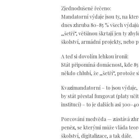
Zjednodušeně řečeno:
Mandatorní výdaje jsou ty, na kte
dnes zhruba 80–85 % všech výdajů r
„šetří“, většinou škrtají jen ty zb
školství, armádní projekty, nebo 
A teď si dovolím lehkou ironii:
Stát připomíná domácnost, kde 85 %
někdo chlubí, že „šetří“, protože s
Kvazimandatorní – to jsou výdaje,
by stát přestal fungovat (platy uči
institucí) – to je dalších asi 300–4
Porcování medvěda — zůstává zhru
peněz, se kterými může vláda teore
školství, digitalizace, a tak dále.