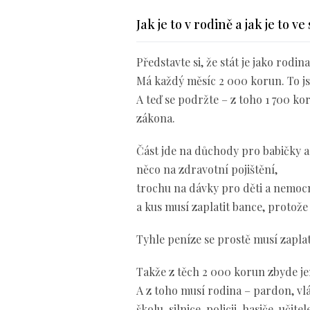
Jak je to v rodině a jak je to ve
Představte si, že stát je jako rodina
Má každý měsíc 2 000 korun. To js
A teď se podržte – z toho 1 700 ko
zákona.
Část jde na důchody pro babičky a
něco na zdravotní pojištění,
trochu na dávky pro děti a nemoc
a kus musí zaplatit bance, protože
Tyhle peníze se prostě musí zaplat
Takže z těch 2 000 korun zbyde jen
A z toho musí rodina – pardon, vlá
školu, silnice, policii, hasiče, učit