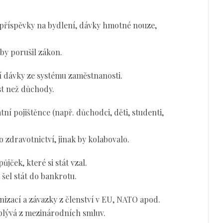
, příspěvky na bydlení, dávky hmotné nouze,
 by porušil zákon.
í dávky ze systému zaměstnanosti.
st než důchody.
tní pojištěnce (např. důchodci, děti, studenti,
o zdravotnictví, jinak by kolabovalo.
jček, které si stát vzal.
y šel stát do bankrotu.
izací a závazky z členství v EU, NATO apod.
yplývá z mezinárodních smluv.