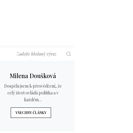
Hledat
Milena Doušková
Dospěla jsem k přesvědčení, že
celý život ovládá politika a v
každém…
VŠECHNY ČLÁNKY