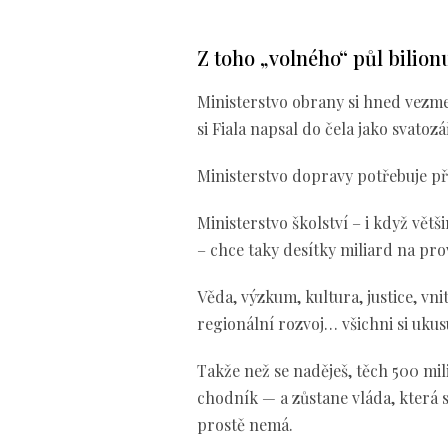
Z toho „volného“ půl bilionu
Ministerstvo obrany si hned vezm
si Fiala napsal do čela jako svatozá
Ministerstvo dopravy potřebuje pře
Ministerstvo školství – i když vět
– chce taky desítky miliard na pro
Věda, výzkum, kultura, justice, vni
regionální rozvoj… všichni si ukus
Takže než se naděješ, těch 500 mil
chodník — a zůstane vláda, která 
prostě nemá.