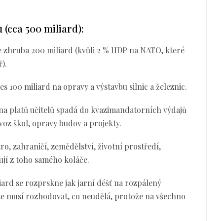
 (cca 500 miliard):
e zhruba 200 miliard (kvůli 2 % HDP na NATO, které
ř).
s 100 miliard na opravy a výstavbu silnic a železnic.
šina platů učitelů spadá do kvazimandatorních výdajů
voz škol, opravy budov a projekty.
tro, zahraničí, zemědělství, životní prostředí,
ují z toho samého koláče.
iard se rozprskne jak jarní déšť na rozpálený
se musí rozhodovat, co neudělá, protože na všechno