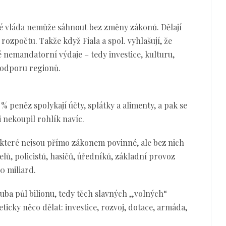
ré vláda nemůže sáhnout bez změny zákonů. Dělají
ozpočtu. Takže když Fiala a spol. vyhlašují, že
ylé nemandatorní výdaje – tedy investice, kulturu,
podporu regionů.
 peněz spolykají účty, splátky a alimenty, a pak se
i nekoupil rohlík navíc.
 které nejsou přímo zákonem povinné, ale bez nich
telů, policistů, hasičů, úředníků, základní provoz
00 miliard.
ba půl bilionu, tedy těch slavných „volných“
ticky něco dělat: investice, rozvoj, dotace, armáda,