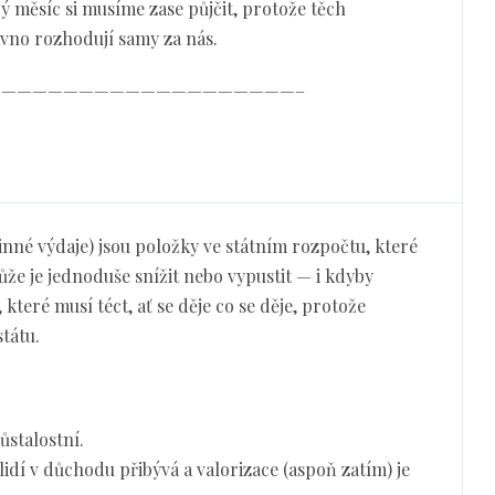
 měsíc si musíme zase půjčit, protože těch
ávno rozhodují samy za nás.
———————————————————–
nné výdaje) jsou položky ve státním rozpočtu, které
ůže je jednoduše snížit nebo vypustit — i kdyby
, které musí téct, ať se děje co se děje, protože
tátu.
ůstalostní.
 lidí v důchodu přibývá a valorizace (aspoň zatím) je