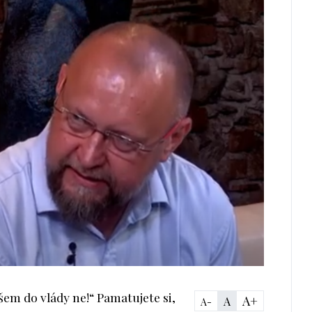
šem do vlády ne!“ Pamatujete si,
A+
A
A-