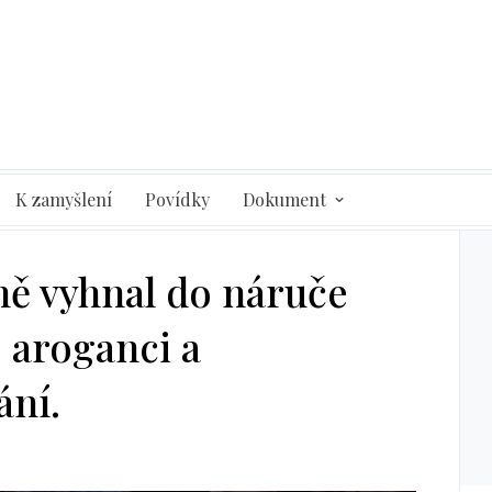
K zamyšlení
Povídky
Dokument
ně vyhnal do náruče
 aroganci a
ání.