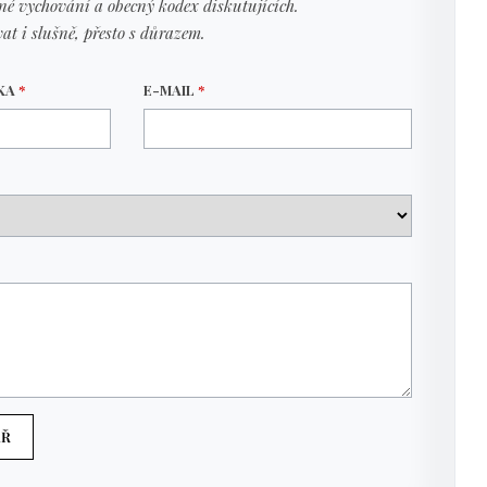
né vychování a obecný kodex diskutujících.
at i slušně, přesto s důrazem.
VKA
*
E-MAIL
*
ÁŘ