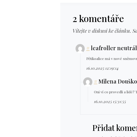
2 komentáře
Vítejte v diskusi ke článku. S
#
leafroller neutrá
Pětikoalice má v nové sněmovně
16.10.2025 12:19:14
#
Milena Douško
Oni ví co provedli a lidé? T
16.10.2025 15:31:55
Přidat kome