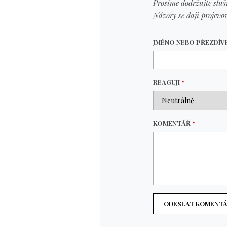
Prosíme dodržujte sluš
Názory se daji projevov
JMÉNO NEBO PŘEZDÍ
REAGUJI
*
KOMENTÁŘ
*
ODESLAT KOMENT