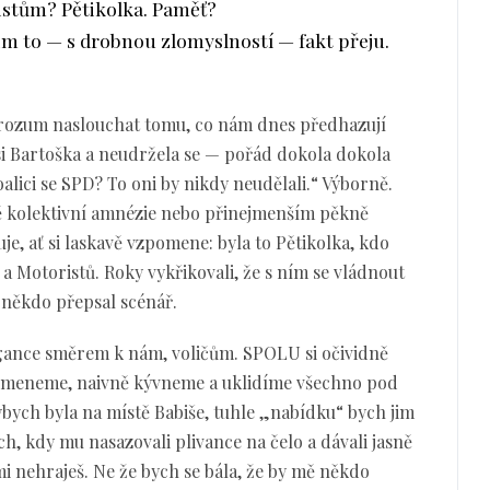
istům? Pětikolka. Paměť?
jim to — s drobnou zlomyslností — fakt přeju.
 rozum naslouchat tomu, co nám dnes předhazují
 si Bartoška a neudržela se — pořád dokola dokola
oalici se SPD? To oni by nikdy neudělali.“ Výborně.
ětě kolektivní amnézie nebo přinejmenším pěkně
e, ať si laskavě vzpomene: byla to Pětikolka, kdo
a Motoristů. Roky vykřikovali, že s ním se vládnout
 někdo přepsal scénář.
ogance směrem k nám, voličům. SPOLU si očividně
apomeneme, naivně kývneme a uklidíme všechno pod
ybych byla na místě Babiše, tuhle „nabídku“ bych jim
h, kdy mu nasazovali plivance na čelo a dávali jasně
mi nehraješ. Ne že bych se bála, že by mě někdo