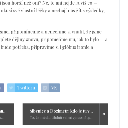
i jsou horší než oni? Ne, to ani nejde. A víš co —
okusí své vlastní léčky a nechají nás žít s výsledky,
šme, připomínejme a nenechme si vnutit, že jsme
plete dějiny znovu, připomeňme mu, jak to bylo — a
i bude potřeba, připravíme si i glóbus ironie a
u
Twitteru
VK
Většina národa je prý pro vydání Andreje Babiše
Šibenice a Dozimetr: kdo je tu větší hrozba
Média nám znovu servírují průzkumy, podle kterých „většina lidí“ chce, aby byl Babiš vydán ke stíhání. Jenže jaká většina? A proč se tyto průzkumy vždy objeví zrovna ve chvíli, kdy se hodí? Zdá se, že místo informování se dnes spíš formuje — a čtenář má jen držet krok s připraveným scénářem.
To, že média titulují velmi výrazně, přehánějí nebo vyzdvihují senzace, už dávno není novinka. To, že tahají i starší události (z roku 2017) právě teď v souvislosti s novým politickým angažmá, je už klasika.