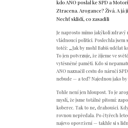
kdo ANO poslal ke SPD a Motor
Ztracena. Arogance? Živá. A já 
Nechť sklidí, co zasadili
Je naprosto mimo jakýkoli zdravý
vládnoucí politici. Poslechla jsem
totéž: „Jak by mohl Babiš udělat k
To jen potvrzuje, že žijeme ve sv
vytěsněné paměti. Kdo si nepamatuj
ANO naznačil cestu do náručí SPD 
nebude — a teď? Najednou jako by
Tohle není jen hloupost. To je ar
myslí, že jsme totálně pitomí: z
koberec. Tak to ne, drahoušci. Kd
rovnou nepředala. Po čtyřech letec
najevo opovržení — takhle si s lid