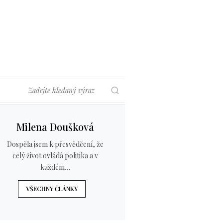
Hledat
Milena Doušková
Dospěla jsem k přesvědčení, že
celý život ovládá politika a v
každém…
VŠECHNY ČLÁNKY