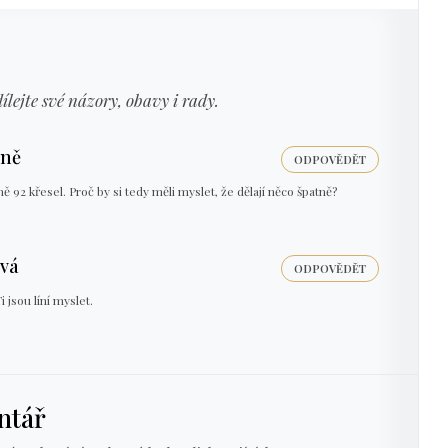
dílejte své názory, obavy i rady.
lně
ODPOVĚDĚT
 92 křesel. Proč by si tedy měli myslet, že dělají něco špatně?
vá
ODPOVĚDĚT
i jsou líní myslet.
ntář