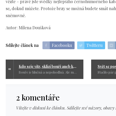
vězte – právě jste svědky nejlepšího černohumorného kaba
se, dokud můžete. Protože brzy se možná budete smát nahl
sněmovně.
Autor: Milena Doušková
Sdílejte článek na
Facebooku
Twitteru
Kdo seje vítr, sklízí bouři aneb když politici probouzí zlo
Bouře je hlučná a nepohodlná. Ale má jednu obrovskou výhodu: vyčistí vzduch.
2 komentáře
Vítejte v diskusi ke článku. Sdílejte své názory, obavy 