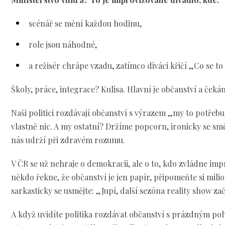
scénář se mění každou hodinu,
role jsou náhodné,
a režisér chrápe vzadu, zatímco diváci křičí „Co se to
Školy, práce, integrace? Kulisa. Hlavní je občanství a čekán
Naši politici rozdávají občanství s výrazem „my to potřeb
vlastně nic. A my ostatní? Držíme popcorn, ironicky se s
nás udrží při zdravém rozumu.
V ČR se už nehraje o demokracii, ale o to, kdo zvládne im
někdo řekne, že občanství je jen papír, připomeňte si mili
sarkasticky se usmějte: „Jupí, další sezóna reality show zač
A když uvidíte politika rozdávat občanství s prázdným p