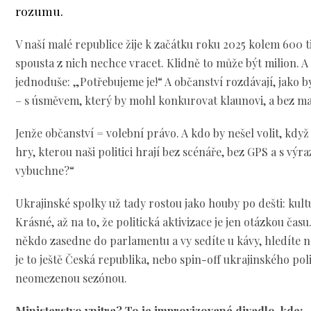
rozumu.
V naší malé republice žije k začátku roku 2025 kolem 600 ti
spousta z nich nechce vracet. Klidně to může být milion. A na
jednoduše: „Potřebujeme je!“ A občanství rozdávají, jako by
– s úsměvem, který by mohl konkurovat klaunovi, a bez map
Jenže občanství = volební právo. A kdo by nešel volit, kdy
hry, kterou naši politici hrají bez scénáře, bez GPS a s vý
vybuchne?“
Ukrajinské spolky už tady rostou jako houby po dešti: ku
Krásné, až na to, že politická aktivizace je jen otázkou času
někdo zasedne do parlamentu a vy sedíte u kávy, hledíte na t
je to ještě Česká republika, nebo spin-off ukrajinského poli
neomezenou sezónou.
Ministerstvo vnitra? To je improvizované divadlo, kde: