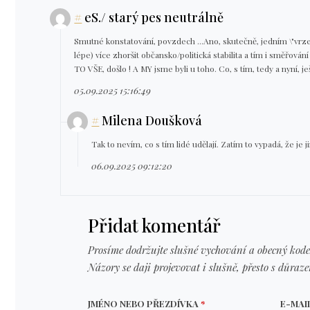
#
eS./ starý pes neutrálně
Smutné konstatování, povzdech ...Ano, skutečně, jedním \"vrze
lépe) více zhoršit občansko/politická stabilita a tím i směřová
TO VŠE, došlo ! A MY jsme byli u toho. Co, s tím, tedy a nyní, j
05.09.2025 15:16:49
#
Milena Doušková
Tak to nevím, co s tím lidé udělají. Zatím to vypadá, že je j
06.09.2025 09:12:20
Přidat komentář
Prosíme dodržujte slušné vychování a obecný kode
Názory se daji projevovat i slušně, přesto s důraz
JMÉNO NEBO PŘEZDÍVKA
*
E-MAI