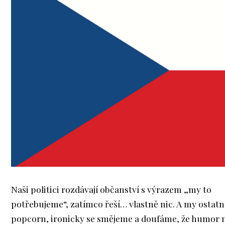
Naši politici rozdávají občanství s výrazem „my to
potřebujeme“, zatímco řeší… vlastně nic. A my ostat
popcorn, ironicky se smějeme a doufáme, že humor n