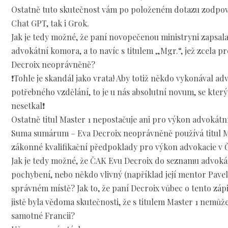
Ostatně tuto skutečnost vám po položeném dotazu zodpoví 
Chat GPT, tak i Grok.
Jak je tedy možné, že paní novopečenou ministryni zapsal
advokátní komora, a to navíc s titulem „Mgr.“, jež zcela p
Decroix neoprávněně?
❗Tohle je skandál jako vrata! Aby totiž někdo vykonával ad
potřebného vzdělání, to je u nás absolutní novum, se který
nesetkal❗
Ostatně titul Master 1 nepostačuje ani pro výkon advokátn
Suma sumárum – Eva Decroix neoprávněně používá titul M
zákonné kvalifikační předpoklady pro výkon advokacie v 
Jak je tedy možné, že ČAK Evu Decroix do seznamu advoká
pochybení, nebo někdo vlivný (například její mentor Pavel 
správném místě? Jak to, že paní Decroix vůbec o tento zápi
jistě byla vědoma skutečnosti, že s titulem Master 1 nemůž
samotné Francii?