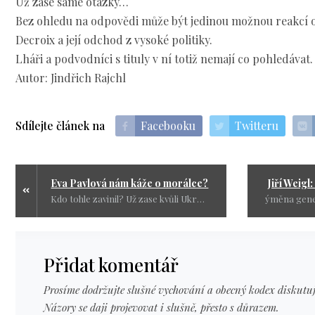
Už zase samé otázky…
Bez ohledu na odpovědi může být jedinou možnou reakcí 
Decroix a její odchod z vysoké politiky.
Lháři a podvodníci s tituly v ní totiž nemají co pohledávat.
Autor: Jindřich Rajchl
Sdílejte článek na
Facebooku
Twitteru
Eva Pavlová nám káže o morálce?
Jiří Weigl
Kdo tohle zavinil? Už zase kvůli Ukrajině musíme něco „zlepšovat“ a „posilovat“? Kdo ji vůbec postavil na první místo před vlastním národem?
Přidat komentář
Prosíme dodržujte slušné vychování a obecný kodex diskutuj
Názory se daji projevovat i slušně, přesto s důrazem.