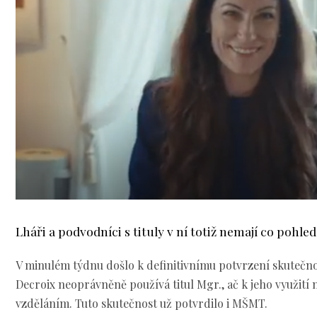
Lháři a podvodníci s tituly v ní totiž nemají co pohled
V minulém týdnu došlo k definitivnímu potvrzení skutečnos
Decroix neoprávněně používá titul Mgr., ač k jeho využit
vzděláním. Tuto skutečnost už potvrdilo i MŠMT.