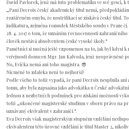
David Pavlorek, jenž má tuto problematiku ve své gesci, k 
„Paní Decroix český akademický titul nemá, předpokládám
rozšířeném omylu, že nostrifikací se získává český titul. To
judikatura, zejména rozsudek Městského soudu v Praze čj.
28. 4. 2017 o tom, že uznáním rovnocennosti zahraničního
člověk nestává absolventem české vysoké školy.“
Pamětníci si možná ještě vzpomenou na to, jak byl kdysi k 
veřejnosti donucen Mgr. Jan Kalvoda, jenž neoprávněně pou
No, Evička nemá ani toho magistra. 😎
Nicméně to zdaleka není to nejhorší!
Podle všeho to totiž vypadá, že paní Decroix nesplnila an
tomu, aby byla zapsaána jako advokátka u České advokátn
Jednou z nezbytných podmínek pro získání možnosti vykon
totiž „ukončené magisterské studium v oboru právo na pr
uznávaný ekvivalent v zahraničí.“.
Eva Decroix však magisterským stupněm vzdělání nedisp
ekvivalentem této úrovně vzdělání je titul Master 2, nikoliv