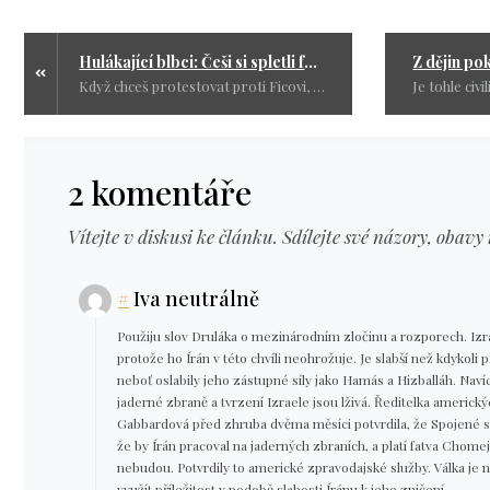
Hulákající blbci: Češi si spletli fotbal s hospodou. Fico možná není svatý, ale není to váš fackovací panák
Když chceš protestovat proti Ficovi, udělej si plakát, napiš komentář, jdi na demonstraci. Ale nedělej ze sebe idiota na stadionu v cizí zemi, kterému je jedno, jaký bordel po sobě nechá.
2 komentáře
Vítejte v diskusi ke článku. Sdílejte své názory, obavy 
#
Iva neutrálně
Použiju slov Druláka o mezinárodním zločinu a rozporech. Izra
protože ho Írán v této chvíli neohrožuje. Je slabší než kdykoli 
neboť oslabily jeho zástupné síly jako Hamás a Hizballáh. Nav
jaderné zbraně a tvrzení Izraele jsou lživá. Ředitelka americk
Gabbardová před zhruba dvěma měsíci potvrdila, že Spojené s
že by Írán pracoval na jaderných zbraních, a platí fatva Chomej
nebudou. Potvrdily to americké zpravodajské služby. Válka je 
využít příležitost v podobě slabosti Íránu k jeho zničení.