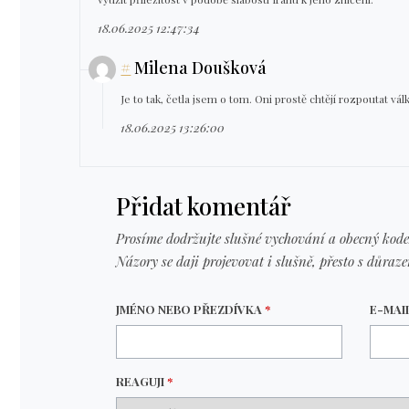
18.06.2025 12:47:34
#
Milena Doušková
Je to tak, četla jsem o tom. Oni prostě chtějí rozpoutat vál
18.06.2025 13:26:00
Přidat komentář
Prosíme dodržujte slušné vychování a obecný kode
Názory se daji projevovat i slušně, přesto s důraz
JMÉNO NEBO PŘEZDÍVKA
*
E-MAI
REAGUJI
*