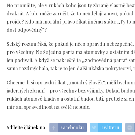
No promiňte, ale v rukách koho jsou ty zbraně vlastně bez
dvakrát. A kdo může zaručit, že to neudělají znovu, pokud 
projde? Kdo má morální právo říkat jinému státu: „Ty to m
dost odpovědný“?
Selský rozum říká, že pokud je něco opravdu nebezpečné, 
pro všechny. Ne že jedna parta má atomovky a ostatním dá
jen podívají. A když se pak ještě ta „zodpovědná parta“ sa
sama rozdmýchala, tak je to jen další ukázka pokrytectví, 
Chceme-li si opravdu říkat „moudrý člověk“, měli bychom
jaderných zbraní – pro všechny bez výjimky. Dokud budou 
rukách atomové kladivo a ostatní budou bití, protože si cht
mír ani spravedlnost na světě nebude.
Sdílejte článek na
Facebooku
Twitteru