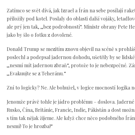
Zatímco se svět dívá, jak Izrael a Írán na sebe posílají rake
přiložily pod kotel. Poslaly do oblasti další vojáky, letadl
ale prý jen tak, „bez podrobností“. Ministr obrany Pete Heg
jako by šlo o fotku z dovolené.
Donald Trump se mezitím znovu objevil na scéně s prohlá
poslechl a podepsal jadernou dohodu, ušetřily by se lidské 
„nesmí mít jadernou zbraň“, protože to je nebezpečné. Zá
„Evakuujte se z Teheránu.“
Zní to logicky? Ne. Ale bohužel, v logice mocností logika 
Jenomže právě tohle je jádro problému – doslova. Jaderné 
Rusko, Čína, Británie, Francie, Indie, Pákistán a dost možn
s tím tak nějak žijeme. Ale když chce něco podobného Írán
nesmí! To je hrozba!“