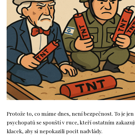
Protože to, co máme dnes, není bezpečnost. To je jen
psychopatů se spouští v ruce, kteří ostatním zakazuj
klacek, aby si nepokazili pocit nadvlády.