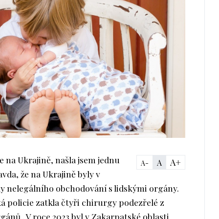
je na Ukrajině, našla jsem jednu
A+
A
A-
avda, že na Ukrajině byly v
 nelegálního obchodování s lidskými orgány.
á policie zatkla čtyři chirurgy podezřelé z
ánů . V roce 2023 byl v Zakarpatské oblasti