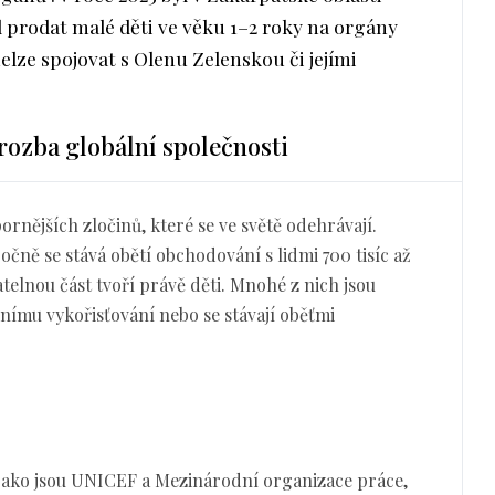
 prodat malé děti ve věku 1–2 roky na orgány
elze spojovat s Olenu Zelenskou či jejími
rozba globální společnosti
rnějších zločinů, které se ve světě odehrávají.
očně se stává obětí obchodování s lidmi 700 tisíc až
telnou část tvoří právě děti. Mnohé z nich jsou
lnímu vykořisťování nebo se stávají oběťmi
jako jsou UNICEF a Mezinárodní organizace práce,