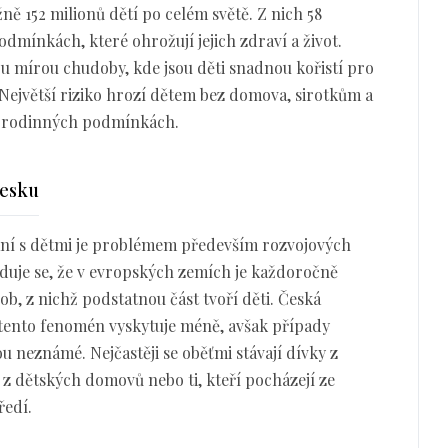
ně 152 milionů dětí po celém světě. Z nich 58
dmínkách, které ohrožují jejich zdraví a život.
ou mírou chudoby, kde jsou děti snadnou kořistí pro
Největší riziko hrozí dětem bez domova, sirotkům a
ch rodinných podmínkách.
Česku
ání s dětmi je problémem především rozvojových
duje se, že v evropských zemích je každoročně
b, z nichž podstatnou část tvoří děti. Česká
 tento fenomén vyskytuje méně, avšak případy
ou neznámé. Nejčastěji se oběťmi stávají dívky z
 z dětských domovů nebo ti, kteří pocházejí ze
ředí.