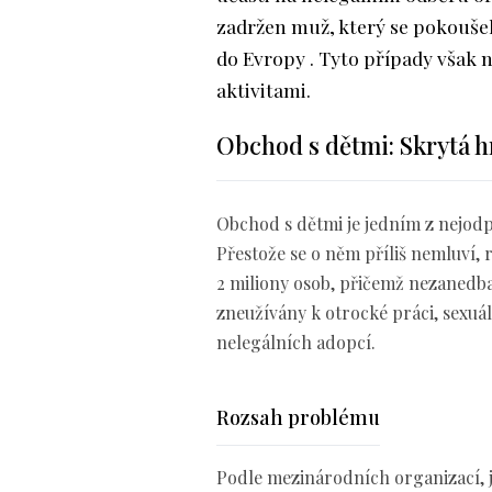
zadržen muž, který se pokoušel
do Evropy . Tyto případy však n
aktivitami.​
Obchod s dětmi: Skrytá h
Obchod s dětmi je jedním z nejodpo
Přestože se o něm příliš nemluví, r
2 miliony osob, přičemž nezanedba
zneužívány k otrocké práci, sexuá
nelegálních adopcí.
Rozsah problému
Podle mezinárodních organizací, 