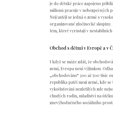
je do dětské práce zapojeno přibliž
milionů pracuje v nebezpečných po
Nejčastěji se jedná o země s vysok
organizované zločinecké skupiny. 
těm, které vyrůstají v nestabilní
Obchod s dětmi v Evropě a v 
I když se může zdát, že obchodov
zemí, Evropa není výjimkou. Odha
„obchodováno“ 300 až 500 tisíc oso
republika patří mezi země, kde se
vykořisťování nezletilých zde nejs
chudých rodin, mladiství na útěku
znevýhodněného sociálního prost