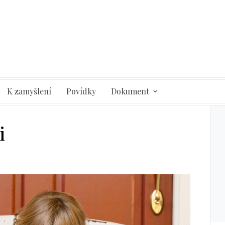
K zamyšlení
Povídky
Dokument
i