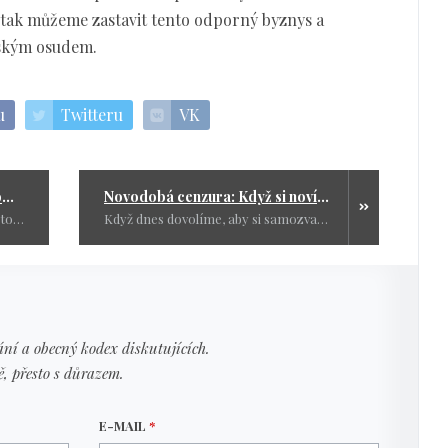
 tak můžeme zastavit tento odporný byznys a
dským osudem.
u
Twitteru
VK
Na naši minulost se nesmí zapomínat
Novodobá cenzura: Když si noví svazáci diktují, co smíme číst
Paní Nerudová, když už nevíte jak to bylo, tak si přečtěte tento krátký článek a začněte se stydět a učit. Vy nemáte v politice co dělat a neměla byste rozhodně učit na jakékoliv škole.
Když dnes dovolíme, aby si samozvaní mravokárci diktovali, co smíme číst, zítra už to budou knihy pálené na hranici. A pokud se proti tomu nezačneme bouřit, bude to i naše vina.
ní a obecný kodex diskutujících.
ě, přesto s důrazem.
E-MAIL
*