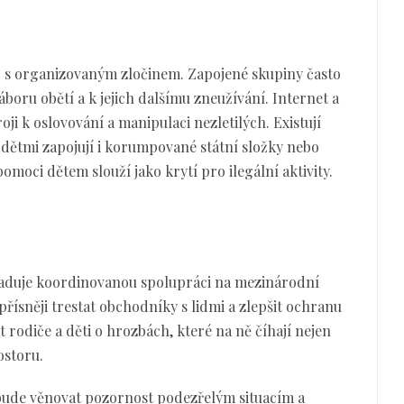
 s organizovaným zločinem. Zapojené skupiny často
boru obětí a k jejich dalšímu zneužívání. Internet a
roji k oslovování a manipulaci nezletilých. Existují
 dětmi zapojují i korumpované státní složky nebo
omoci dětem slouží jako krytí pro ilegální aktivity.
žaduje koordinovanou spolupráci na mezinárodní
přísněji trestat obchodníky s lidmi a zlepšit ochranu
t rodiče a děti o hrozbách, které na ně číhají nejen
ostoru.
bude věnovat pozornost podezřelým situacím a