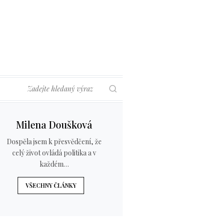
Hledat
Milena Doušková
Dospěla jsem k přesvědčení, že
celý život ovládá politika a v
každém…
VŠECHNY ČLÁNKY