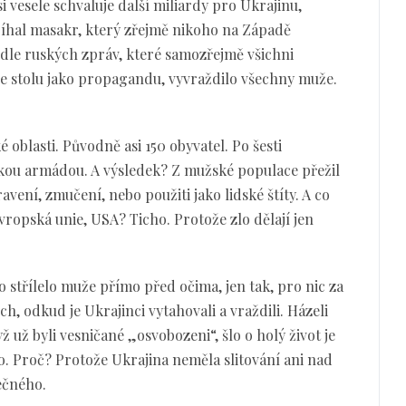
 vesele schvaluje další miliardy pro Ukrajinu,
bíhal masakr, který zřejmě nikoho na Západě
odle ruských zpráv, které samozřejmě všichni
ze stolu jako propagandu, vyvraždilo všechny muže.
 oblasti. Původně asi 150 obyvatel. Po šesti
ou armádou. A výsledek? Z mužské populace přežil
ravení, zmučení, nebo použiti jako lidské štíty. A co
vropská unie, USA? Ticho. Protože zlo dělají jen
o střílelo muže přímo před očima, jen tak, pro nic za
ch, odkud je Ukrajinci vytahovali a vraždili. Házeli
 už byli vesničané „osvobozeni“, šlo o holý život je
o. Proč? Protože Ukrajina neměla slitování ani nad
ečného.