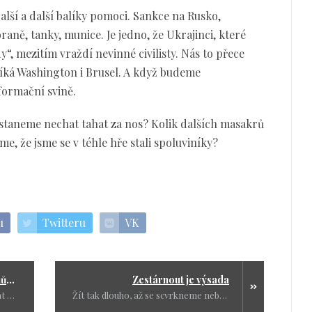
lší a další balíky pomoci. Sankce na Rusko,
raně, tanky, munice. Je jedno, že Ukrajinci, které
, mezitím vraždí nevinné civilisty. Nás to přece
 říká Washington i Brusel. A když budeme
ormační svině.
staneme nechat tahat za nos? Kolik dalších masakrů
, že jsme se v téhle hře stali spoluviníky?
u
Twitteru
VK
Dvojí metr v praxi aneb Kdo může, může!
Zestárnout je výsada
Hlavní poučení? Pokud chcete dělat cokoliv kontroverzního, měli byste si hlavně vybrat správnou vlajku
Žít tak dlouho, až se scvrkneme nebo rozšíříme, je výsada. Každý nemá to štěstí dožít se vysokého věku.