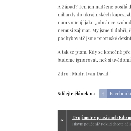
A Západ? Ten jen nadšeně posílá da
miliardy do ukrajinskéch kapes, zb
nám vnucují jako „obránce svobody“
nemusí zajímat. My jsme ti dobří,
pochybovat? Jsme proruské dezinf
A tak se ptám. Kdy se konečně pře
budeme ignorovat, než si uvědomíme
Zdroj: Mudr. Ivan David
Sdílejte článek na
Facebook