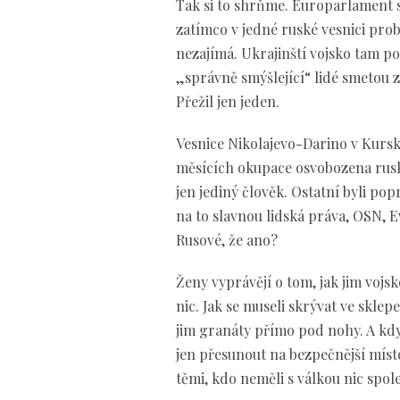
Tak si to shrňme. Europarlament si
zatímco v jedné ruské vesnici pro
nezajímá. Ukrajinští vojsko tam p
„správně smýšlející“ lidé smetou 
Přežil jen jeden.
Vesnice Nikolajevo-Darino v Kurské
měsících okupace osvobozena rusk
jen jediný člověk. Ostatní byli pop
na to slavnou lidská práva, OSN, E
Rusové, že ano?
Ženy vyprávějí o tom, jak jim vojsk
nic. Jak se museli skrývat ve sklepe
jim granáty přímo pod nohy. A když
jen přesunout na bezpečnější míst
těmi, kdo neměli s válkou nic spol