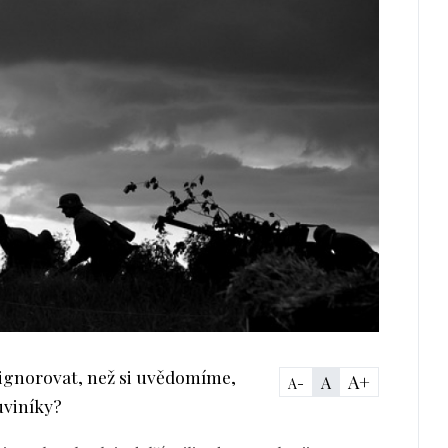
ignorovat, než si uvědomíme,
A+
A
A-
luviníky?