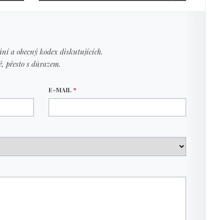
ní a obecný kodex diskutujících.
ě, přesto s důrazem.
E-MAIL
*