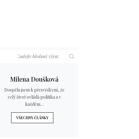
Hledat
Milena Doušková
Dospěla jsem k přesvědčení, že
celý život ovládá politika a v
každém…
VŠECHNY ČLÁNKY