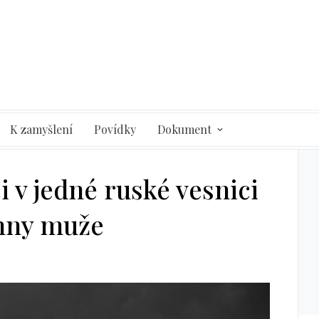
K zamyšlení
Povídky
Dokument
ci v jedné ruské vesnici
chny muže