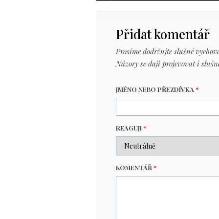
Přidat komentář
Prosíme dodržujte slušné vychová
Názory se daji projevovat i slušn
JMÉNO NEBO PŘEZDÍVKA
*
REAGUJI
*
KOMENTÁŘ
*