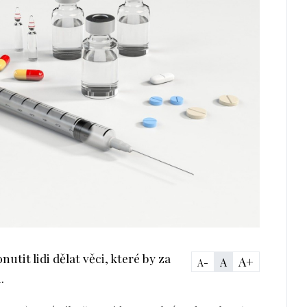
nutit lidi dělat věci, které by za
A+
A
A-
.