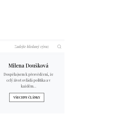
Hledat
Milena Doušková
Dospěla jsem k přesvědčení, že
celý život ovládá politika a v
každém…
VŠECHNY ČLÁNKY