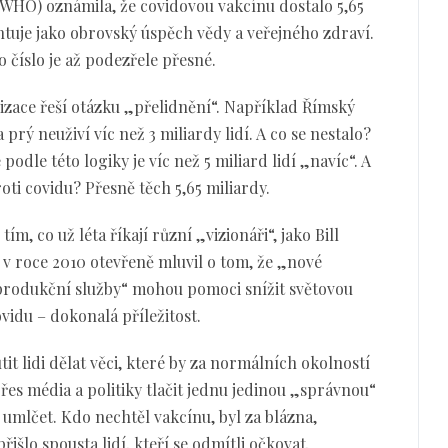
WHO) oznámila, že covidovou vakcínu dostalo 5,65
zentuje jako obrovský úspěch vědy a veřejného zdraví.
o číslo je až podezřele přesné.
nizace řeší otázku „přelidnění“. Například Římský
 prý neuživí víc než 3 miliardy lidí. A co se nestalo?
 podle této logiky je víc než 5 miliard lidí „navíc“. A
roti covidu? Přesně těch 5,65 miliardy.
m, co už léta říkají různí „vizionáři“, jako Bill
 v roce 2010 otevřeně mluvil o tom, že „nové
eprodukční služby“ mohou pomoci snížit světovou
vidu – dokonalá příležitost.
tit lidi dělat věci, které by za normálních okolností
přes média a politiky tlačit jednu jedinou „správnou“
 umlčet. Kdo nechtěl vakcínu, byl za blázna,
išlo spousta lidí, kteří se odmítli očkovat.