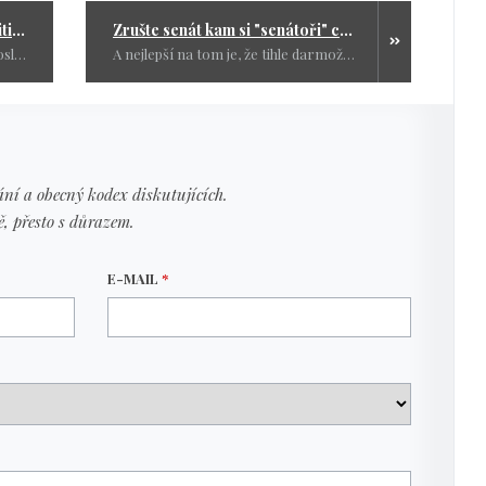
Jak se dělá kariéra v české politice
Zrušte senát kam si "senátoři" chodí pro jen pro vejvar
Kolik lidí se chytlo na jejich kecy, poslalo jim peníze, podporovalo je, aby se pak jen dívali, jak mizí za horizontem k lepším korytům?
A nejlepší na tom je, že tihle darmožrouti se budou zase v podzimních volbách dožadovat našich hlasů.
ní a obecný kodex diskutujících.
ě, přesto s důrazem.
E-MAIL
*