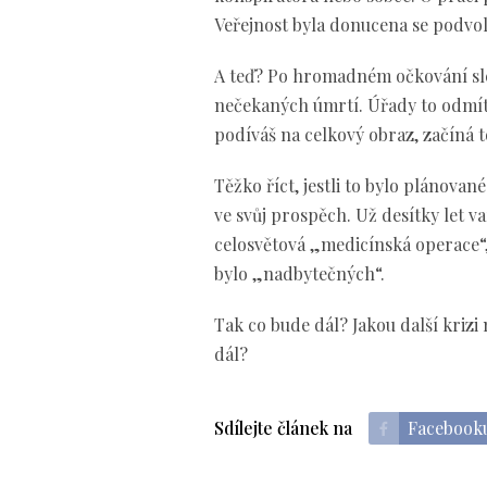
Veřejnost byla donucena se podvol
A teď? Po hromadném očkování sl
nečekaných úmrtí. Úřady to odmítají
podíváš na celkový obraz, začíná t
Těžko říct, jestli to bylo plánované
ve svůj prospěch. Už desítky let v
celosvětová „medicínská operace“, k
bylo „nadbytečných“.
Tak co bude dál? Jakou další krizi
dál?
Sdílejte článek na
Facebook