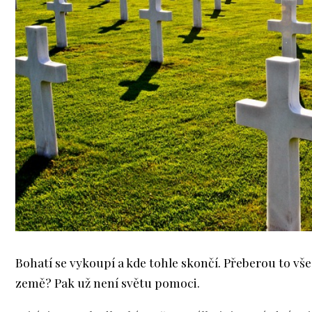
Bohatí se vykoupí a kde tohle skončí. Přeberou to vš
země? Pak už není světu pomoci.