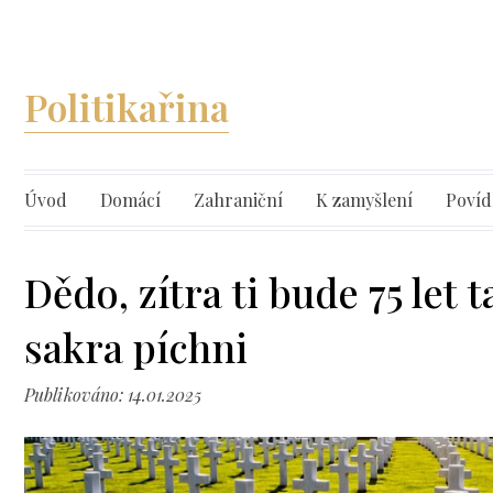
Politikařina
Úvod
Domácí
Zahraniční
K zamyšlení
Povíd
Dědo, zítra ti bude 75 let t
sakra píchni
Publikováno: 14.01.2025