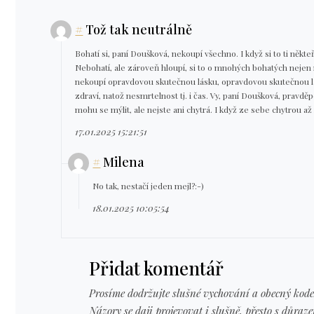
#
Tož tak neutrálně
Bohatí si, paní Doušková, nekoupí všechno. I když si to ti někteř
Nebohatí, ale zároveň hloupí, si to o mnohých bohatých nejen my
nekoupí opravdovou skutečnou lásku, opravdovou skutečnou la
zdraví, natož nesmrtelnost tj. i čas. Vy, paní Doušková, pravd
mohu se mýlit, ale nejste ani chytrá. I když ze sebe chytrou až
17.01.2025 15:21:51
#
Milena
No tak, nestačí jeden mejl?:-)
18.01.2025 10:05:54
Přidat komentář
Prosíme dodržujte slušné vychování a obecný kode
Názory se daji projevovat i slušně, přesto s důraz