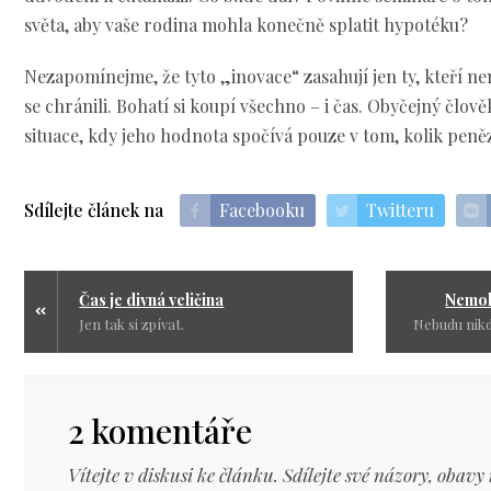
světa, aby vaše rodina mohla konečně splatit hypotéku?
Nezapomínejme, že tyto „inovace“ zasahují jen ty, kteří ne
se chránili. Bohatí si koupí všechno – i čas. Obyčejný člov
situace, kdy jeho hodnota spočívá pouze v tom, kolik peněz 
Sdílejte článek na
Facebooku
Twitteru
Čas je divná veličina
Nemohu
Jen tak si zpívat.
2 komentáře
Vítejte v diskusi ke článku. Sdílejte své názory, obavy 