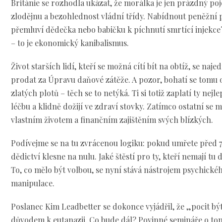
Británie se rozhodla ukázat, že morálka je jen prázdný po
zlodějnu a bezohlednost vládní třídy. Nabídnout peněžní 
přemluví dědečka nebo babičku k píchnutí smrtící injekce
– to je ekonomický kanibalismus.
Život starších lidí, kteří se možná cítí bít na obtíž, se naj
prodat za Úpravu daňové zátěže. A pozor, bohatí se tomu 
zlatých plotů – těch se to netýká. Ti si totiž zaplatí ty nej
léčbu a klidně dožijí ve zdraví stovky. Zatímco ostatní se
vlastním životem a finančním zajištěním svých blízkých.
Podívejme se na tu zvrácenou logiku: pokud umřete před 7
dědictví klesne na nulu. Jaké štěstí pro ty, kteří nemají tu 
To, co mělo být volbou, se nyní stává nástrojem psychickéh
manipulace.
Poslanec Kim Leadbetter se dokonce vyjádřil, že „pocit být
důvodem k eutanazii. Co bude dál? Povinné semináře o tom,